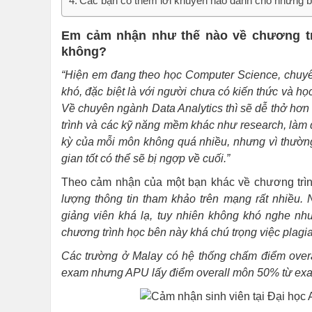
Các bạn có thêm lời khuyên nào dành cho những 
Em cảm nhận như thế nào về chương trì
không?
“Hiện em đang theo học Computer Science, chuyên
khó, đặc biệt là với người chưa có kiến thức và họ
Về chuyên ngành Data Analytics thì sẽ dễ thở hơn
trình và các kỹ năng mềm khác như research, làm d
kỳ của mỗi môn không quá nhiều, nhưng vì thường
gian tốt có thể sẽ bị ngợp về cuối.”
Theo cảm nhận của một bạn khác về chương trì
lượng thông tin tham khảo trên mạng rất nhiều. 
giảng viên khá lạ, tuy nhiên không khó nghe như
chương trình học bên này khá chú trọng việc plagia
Các trường ở Malay có hệ thống chấm điểm overal
exam nhưng APU lấy điểm overall môn 50% từ exam