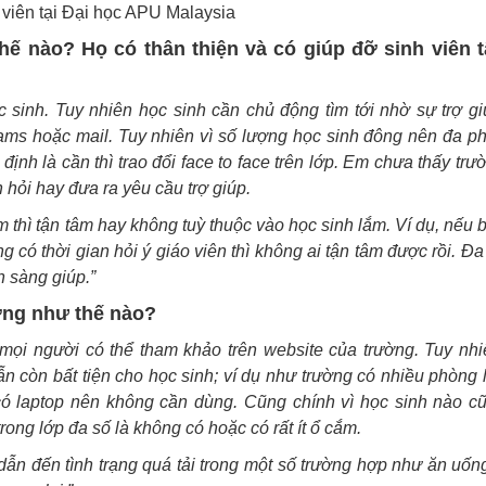
viên tại Đại học APU Malaysia
hế nào? Họ có thân thiện và có giúp đỡ sinh viên 
ọc sinh. Tuy nhiên học sinh cần chủ động tìm tới nhờ sự trợ gi
ams hoặc mail. Tuy nhiên vì số lượng học sinh đông nên đa p
định là cần thì trao đổi face to face trên lớp. Em chưa thấy trư
 hỏi hay đưa ra yêu cầu trợ giúp.
em thì tận tâm hay không tuỳ thuộc vào học sinh lắm. Ví dụ, nếu 
 có thời gian hỏi ý giáo viên thì không ai tận tâm được rồi. Đa
n sàng giúp.”
ờng như thế nào?
 mọi người có thể tham khảo trên website của trường. Tuy nhi
 còn bất tiện cho học sinh; ví dụ như trường có nhiều phòng 
ó laptop nên không cần dùng. Cũng chính vì học sinh nào c
ong lớp đa số là không có hoặc có rất ít ổ cắm.
dẫn đến tình trạng quá tải trong một số trường hợp như ăn uốn