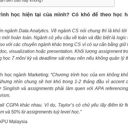
bạn đến sau hay không?
nh học hiện tại của mình? Có khó để theo học h
 ngành Data Analytics. Về ngành CS nói chung thì là khó tới 
c mới hoàn toàn. Ngành có yêu cầu về toán và đặc biệt là logic t
 so với các chuyên ngành khác trong CS vì có sự cân bằng giữ 
oc, visualization hoặc presentation. Khối lượng assignment tr
 học 7 môn/ kỳ và deadline sát nhau nên nếu không quản lý t
nh học ngành Marketing:
“Chương trình học của em không khó
Nhưng nhìn chung sẽ hơi khó trong 1-2 tháng đầu vì accent 
 Singlish và assignments phải làm quen với APA referencing
rism.
l CGPA khác nhau. Ví dụ, Taylor’s có chủ yếu lấy điểm từ fi
 và 50% từ assignments tuỳ level học.”