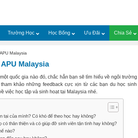
Trường Học
Học Bổng
Ưu Đãi
Chia Sẻ
 APU Malaysia
c APU Malaysia
 một quốc gia nào đó, chắc hẳn bạn sẽ tìm hiểu về ngôi trường
ham khảo những feedback cực xịn từ các bạn du học sinh 
ề việc học tập và sinh hoạt tại Malaysia nhé.
n tại của mình? Có khó để theo học hay không?
có thân thiện và có giúp đỡ sinh viên tận tình hay không?
thế nào?