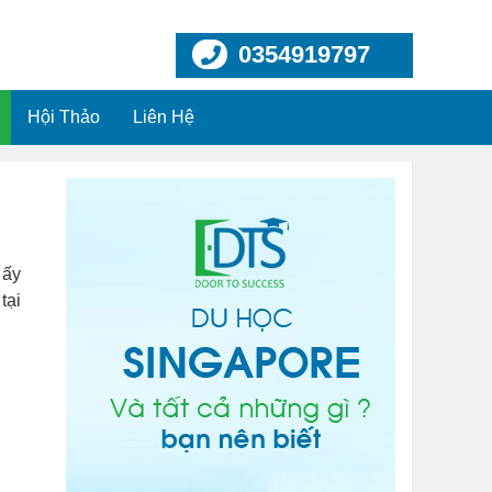
0354919797
Hội Thảo
Liên Hệ
 ấy
tại