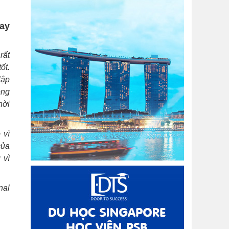
ay
rất
ốt.
lập
ong
hời
 vì
của
 vì
nal