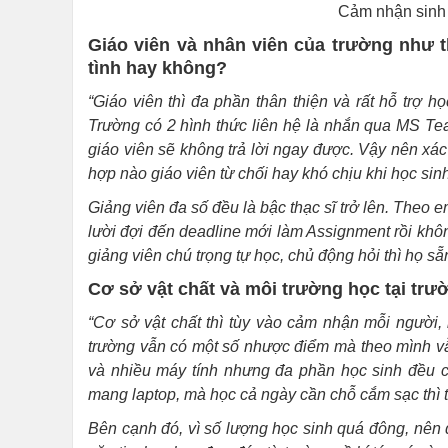
Cảm nhận sinh 
Giáo viên và nhân viên của trường như t
tình hay không?
“Giáo viên thì đa phần thân thiện và rất hỗ trợ h
Trường có 2 hình thức liên hệ là nhắn qua MS Te
giáo viên sẽ không trả lời ngay được. Vậy nên xác 
hợp nào giáo viên từ chối hay khó chịu khi học sinh
Giảng viên đa số đều là bậc thạc sĩ trở lên. Theo 
lười đợi đến deadline mới làm Assignment rồi không
giảng viên chú trọng tự học, chủ động hỏi thì họ sẵ
Cơ sở vật chất và môi trường học tại trư
“Cơ sở vật chất thì tùy vào cảm nhận mỗi người,
trường vẫn có một số nhược điểm mà theo mình vẫn
và nhiều máy tính nhưng đa phần học sinh đều c
mang laptop, mà học cả ngày cần chỗ cắm sạc thì tr
Bên cạnh đó, vì số lượng học sinh quá đông, nên 