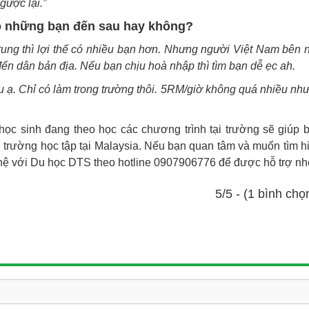
gược lại.”
o những bạn đến sau hay không?
Trung thì lợi thế có nhiều bạn hơn. Nhưng người Việt Nam bên 
ế đến dân bản địa. Nếu bạn chịu hoà nhập thì tìm bạn dễ ẹc ah.
 ạ. Chỉ có làm trong trường thôi. 5RM/giờ không quá nhiều nh
học sinh đang theo học các chương trình tại trường sẽ giúp 
 trường học tập tại Malaysia. Nếu bạn quan tâm và muốn tìm h
 hệ với Du học DTS theo hotline 0907906776 để được hỗ trợ nh
5/5 - (1 bình chọ