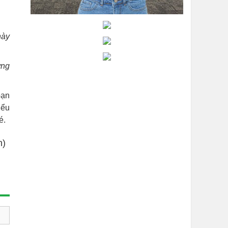
này
ưng
bạn
iểu
é.
n)