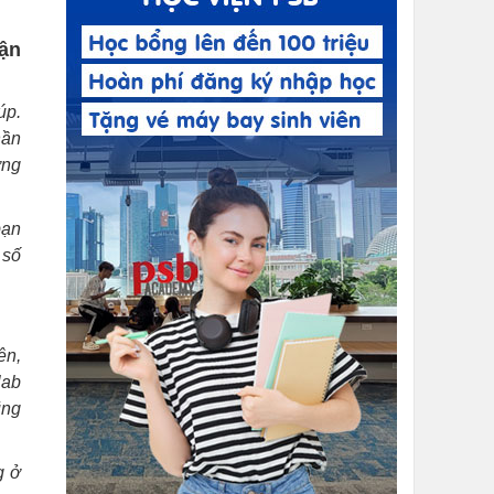
tận
úp.
hần
ờng
bạn
 số
ên,
lab
ũng
g ở