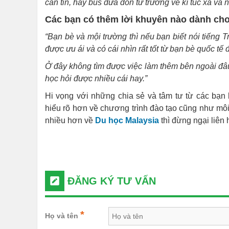
căn tin, hay bus đưa đón từ trường về kí túc xá và n
Các bạn có thêm lời khuyên nào dành ch
“Bạn bè và mội trường thì nếu bạn biết nói tiếng 
được ưu ái và có cái nhìn rất tốt từ bạn bè quốc t
Ở đây không tìm được việc làm thêm bên ngoài đâu
học hỏi được nhiều cái hay.”
Hi vọng với những chia sẻ và tâm tư từ các bạn 
hiểu rõ hơn về chương trình đào tạo cũng như môi
nhiều hơn về
Du học Malaysia
thì đừng ngại liên
ĐĂNG KÝ TƯ VẤN
*
Họ và tên