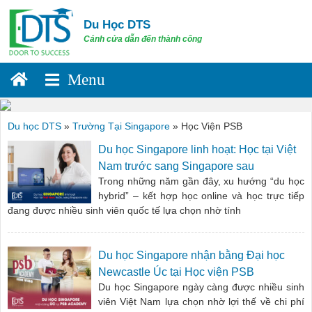
Skip
to
Du Học DTS
content
Cánh cửa dẫn đến thành công
Du học DTS
»
Trường Tại Singapore
»
Học Viện PSB
Du học Singapore linh hoạt: Học tại Việt
Nam trước sang Singapore sau
Trong những năm gần đây, xu hướng “du học
hybrid” – kết hợp học online và học trực tiếp
đang được nhiều sinh viên quốc tế lựa chọn nhờ tính
Du học Singapore nhận bằng Đại học
Newcastle Úc tại Học viện PSB
Du học Singapore ngày càng được nhiều sinh
viên Việt Nam lựa chọn nhờ lợi thế về chi phí