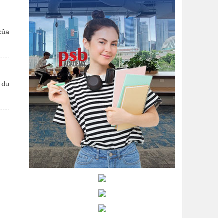
của
 du