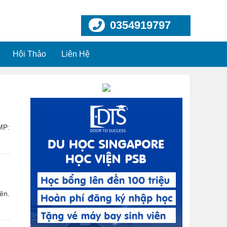
0354919797
Hội Thảo
Liên Hệ
h
MP:
ên.