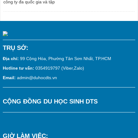
công ty đa quốc gia và tập
TRỤ SỞ:
Địa chỉ:
99 Cộng Hòa, Phường Tân Sơn Nhất, TP.HCM
Hotline tư vấn:
0354919797 (Viber,Zalo)
Email:
admin@duhocdts.vn
CỘNG ĐỒNG DU HỌC SINH DTS
GIỜ LÀM VIỆC: