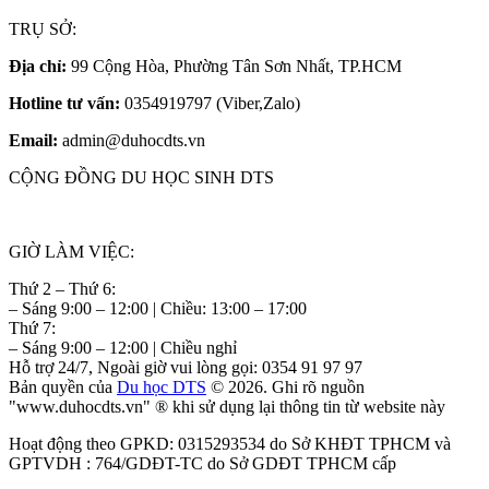
TRỤ SỞ:
Địa chỉ:
99 Cộng Hòa, Phường Tân Sơn Nhất, TP.HCM
Hotline tư vấn:
0354919797 (Viber,Zalo)
Email:
admin@duhocdts.vn
CỘNG ĐỒNG DU HỌC SINH DTS
GIỜ LÀM VIỆC:
Thứ 2 – Thứ 6:
– Sáng 9:00 – 12:00 | Chiều: 13:00 – 17:00
Thứ 7:
– Sáng 9:00 – 12:00 | Chiều nghỉ
Hỗ trợ 24/7, Ngoài giờ vui lòng gọi: 0354 91 97 97
Bản quyền của
Du học DTS
© 2026. Ghi rõ nguồn
"www.duhocdts.vn" ® khi sử dụng lại thông tin từ website này
Hoạt động theo GPKD: 0315293534 do Sở KHĐT TPHCM và
GPTVDH : 764/GDĐT-TC do Sở GDĐT TPHCM cấp