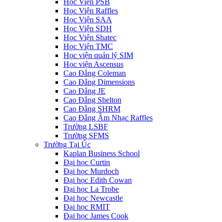
Học Viện PSB
Học Viện Raffles
Học Viện SAA
Học Viện SDH
Học Viện Shatec
Học Viện TMC
Học viện quản lý SIM
Học viện Ascensus
Cao Đẳng Coleman
Cao Đẳng Dimensions
Cao Đẳng JE
Cao Đẳng Shelton
Cao Đẳng SHRM
Cao Đẳng Âm Nhạc Raffles
Trường LSBF
Trường SFMS
Trường Tại Úc
Kaplan Business School
Đại học Curtin
Đại học Murdoch
Đại học Edith Cowan
Đại học La Trobe
Đại học Newcastle
Đại học RMIT
Đại học James Cook