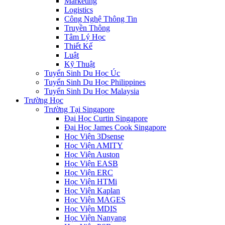
Marketing
Logistics
Công Nghệ Thông Tin
Truyền Thông
Tâm Lý Học
Thiết Kế
Luật
Kỹ Thuật
Tuyển Sinh Du Học Úc
Tuyển Sinh Du Học Philippines
Tuyển Sinh Du Học Malaysia
Trường Học
Trường Tại Singapore
Đại Học Curtin Singapore
Đại Học James Cook Singapore
Học Viện 3Dsense
Học Viện AMITY
Học Viện Auston
Học Viện EASB
Học Viện ERC
Học Viện HTMi
Học Viện Kaplan
Học Viện MAGES
Học Viện MDIS
Học Viện Nanyang