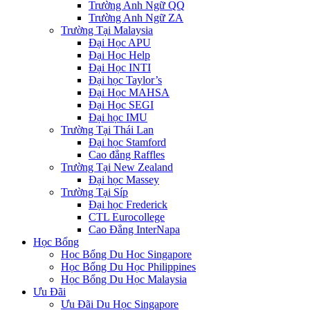
Trường Anh Ngữ QQ
Trường Anh Ngữ ZA
Trường Tại Malaysia
Đại Học APU
Đại Học Help
Đại Học INTI
Đại học Taylor’s
Đại Học MAHSA
Đại Học SEGI
Đại học IMU
Trường Tại Thái Lan
Đại học Stamford
Cao đẳng Raffles
Trường Tại New Zealand
Đại học Massey
Trường Tại Síp
Đại học Frederick
CTL Eurocollege
Cao Đẳng InterNapa
Học Bổng
Học Bổng Du Học Singapore
Học Bổng Du Học Philippines
Học Bổng Du Học Malaysia
Ưu Đãi
Ưu Đãi Du Học Singapore