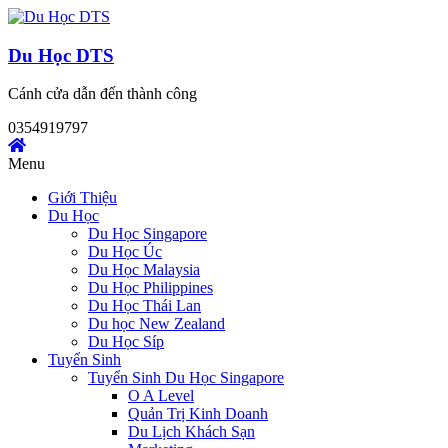
Skip
to
content
Du Học DTS
Cánh cửa dẫn đến thành công
0354919797
Menu
Giới Thiệu
Du Học
Du Học Singapore
Du Học Úc
Du Học Malaysia
Du Học Philippines
Du Học Thái Lan
Du học New Zealand
Du Học Síp
Tuyển Sinh
Tuyển Sinh Du Học Singapore
O A Level
Quản Trị Kinh Doanh
Du Lịch Khách Sạn