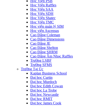
Học Viện PSB
Học Viện Raffles
Học Viện SAA
Học Viện SDH
Học Viện Shatec
Học Viện TMC
Học viện quản lý SIM
Học viện Ascensus
Cao Đẳng Coleman
Cao Đẳng Dimensions
Cao Đẳng JE
Cao Đẳng Shelton
Cao Đẳng SHRM
Cao Đẳng Âm Nhạc Raffles
Trường LSBF
Trường SFMS
Trường Tại Úc
Kaplan Business School
Đại học Curtin
Đại học Murdoch
Đại học Edith Cowan
Đại học La Trobe
Đại học Newcastle
Đại học RMIT
Đại học James Cook