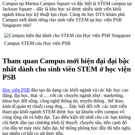
Campus tại Marina Campus Square và đặc biệt là STEM campus tại
Jackson Square – đây là khu học xá được nhiều sinh viên khối
ngành khoa học kỹ thuật lựa chọn. Cùng du học DTS khám phá
Campus mới dành riêng cho sinh viên STEM tại học viện PSB
Singapore nhé!
Campus STEM của Học viện PSB
Tham quan Campus mới hiện đại đại bậc
nhất dành cho sinh viên STEM ở học viện
PSB
Học viện PSB
đào tạo đa dạng các khối ngành và các bậc học cao
đẳng, đại học, thạc sĩ ,…với các chuyên ngành như : marketing,
khoa học đời sống, công nghệ thông tin, truyền thông , thể thao,
kinh tế,quản trị chuỗi cung ứng,… Đặc biệt đối với các sinh viên
tham gia khối ngành STEM được học tại khuôn viên campus vô
cùng rộng rãi và hiện đại. Tạo điều kiện tốt nhất cho các bạn không
chỉ được đào tạo chương trình lý thuyết chuyên sâu, bên cạnh đó
còn đầu tư máy móc hiện đại, hệ thống phòng học đầy đủ tiện nghi,
tạo nhiều cơ hội cọ sát thực tiễn.