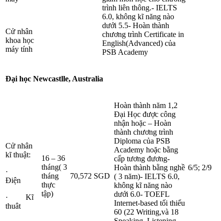
trình liên thông.- IELTS
6.0, không kĩ năng nào
dưới 5.5- Hoàn thành
Cử nhân
chương trình Certificate in
khoa học
English(Advanced) của
máy tính
PSB Academy
Đại học
Newcastlle, Australia
Hoàn thành năm 1,2
Đại Học được công
nhận hoặc – Hoàn
thành chương trình
Diploma của PSB
Cử nhân
Academy hoặc bằng
kĩ thuật:
16 – 36
cấp tương đương-
tháng( 3
Hoàn thành bằng nghề
6/5; 2/9
·
tháng
70,572 SGD
( 3 năm)- IELTS 6.0,
Điện
thực
không kĩ năng nào
tập)
dưới 6.0- TOEFL
· Kĩ
Internet-based tối thiểu
thuât
60 (22 Writing,và 18
Speaking, Listening,