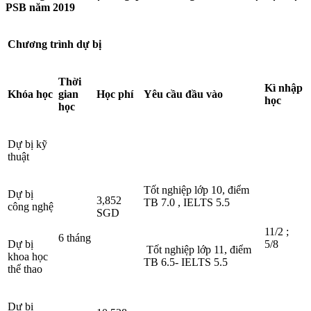
PSB năm 2019
Chương trình dự bị
Thời
Kì nhập
Khóa học
gian
Học phí
Yêu cầu đầu vào
học
học
Dự bị kỹ
thuật
Tốt nghiệp lớp 10, điểm
Dự bị
3,852
TB 7.0 , IELTS 5.5
công nghệ
SGD
11/2 ;
6 tháng
Dự bị
5/8
Tốt nghiệp lớp 11, điểm
khoa học
TB 6.5- IELTS 5.5
thể thao
Dự bị