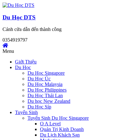
Skip
to
content
Du Học DTS
Cánh cửa dẫn đến thành công
0354919797
Menu
Giới Thiệu
Du Học
Du Học Singapore
Du Học Úc
Du Học Malaysia
Du Học Philippines
Du Học Thái Lan
Du học New Zealand
Du Học Síp
Tuyển Sinh
Tuyển Sinh Du Học Singapore
O A Level
Quản Trị Kinh Doanh
Du Lịch Khách Sạn