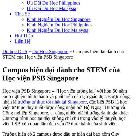
Ưu Đãi Du Học Philippines
Ưu Đãi Du Học Malaysia
Chia Sẻ
Kinh Nghiệm Du Học Singapore
Kinh Nghiệm Du Học Philippines
Kinh Nghiệm Du Học Malaysia
Hội Thảo
Liên Hệ
Du học DTS
»
Du Học Singapore
»
Campus hiện đại dành cho
STEM của Học viện PSB Singapore
Campus hiện đại dành cho STEM của
Học viện PSB Singapore
Học viện PSB Singapore – “Học viện tương lai” với hơn 50 năm
kinh nghiệm hình thành và phát triển đào tạo giáo dục. Được công
nhận là
trường tư thục tốt nhất tại Singapore
, đặc biệt PSB là học
viện tư thục duy nhất được công nhận bởi Bộ Ngoại Thương và
Công nghiệp Singapore,… cùng nhiều giải thưởng danh giá khác.
Chương trình học tại đây không chỉ chú trọng vào lý thuyết, học
viện PSB còn quan tâm đến vấn đề thực hành của sinh viên.
Trường hiện có 2 campus được đầu tư hiện đại bao gồm City