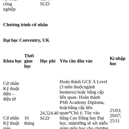
công
SGD
nghiệp
Chương trình cử nhân
Đại học Conventry, UK
Thời
Kì nhập
Khóa học
gian
Học phí
Yêu cầu đầu vào
học
học
Hoàn thành GCE A Level
Cử nhân
(3 môn thuộcngành
Kỹ thuật
business) hoặc bằng cấp
điện –
liên quan- Hoàn thành
điện tử
PSB Academy Diploma,
hoặcbằng cấp liên
25/03;
quan*Chú ý: Tùy vào
24,524.40
29/07;
Cử nhân
16
bằng Cao Đẳng hay Đại
SGD
25/11
Kỹ thuật
tháng
học, màtrường sẽ xét miễn
máy
giảm môn học cho chương