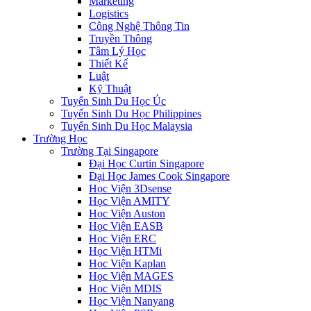
Marketing
Logistics
Công Nghệ Thông Tin
Truyền Thông
Tâm Lý Học
Thiết Kế
Luật
Kỹ Thuật
Tuyển Sinh Du Học Úc
Tuyển Sinh Du Học Philippines
Tuyển Sinh Du Học Malaysia
Trường Học
Trường Tại Singapore
Đại Học Curtin Singapore
Đại Học James Cook Singapore
Học Viện 3Dsense
Học Viện AMITY
Học Viện Auston
Học Viện EASB
Học Viện ERC
Học Viện HTMi
Học Viện Kaplan
Học Viện MAGES
Học Viện MDIS
Học Viện Nanyang