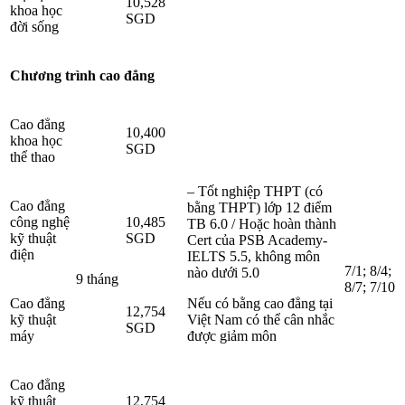
10,528
khoa học
SGD
đời sống
Chương trình cao đẳng
Cao đẳng
10,400
khoa học
SGD
thể thao
– Tốt nghiệp THPT (có
Cao đẳng
bằng THPT) lớp 12 điểm
công nghệ
10,485
TB 6.0 / Hoặc hoàn thành
kỹ thuật
SGD
Cert của PSB Academy-
điện
IELTS 5.5, không môn
7/1; 8/4;
nào dưới 5.0
9 tháng
8/7; 7/10
Cao đẳng
Nếu có bằng cao đẳng tại
12,754
kỹ thuật
Việt Nam có thể cân nhắc
SGD
máy
được giảm môn
Cao đẳng
kỹ thuật
12,754