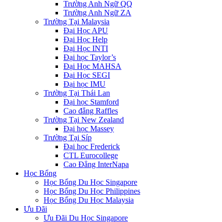
Trường Anh Ngữ QQ
Trường Anh Ngữ ZA
Trường Tại Malaysia
Đại Học APU
Đại Học Help
Đại Học INTI
Đại học Taylor’s
Đại Học MAHSA
Đại Học SEGI
Đại học IMU
Trường Tại Thái Lan
Đại học Stamford
Cao đẳng Raffles
Trường Tại New Zealand
Đại học Massey
Trường Tại Síp
Đại học Frederick
CTL Eurocollege
Cao Đẳng InterNapa
Học Bổng
Học Bổng Du Học Singapore
Học Bổng Du Học Philippines
Học Bổng Du Học Malaysia
Ưu Đãi
Ưu Đãi Du Học Singapore