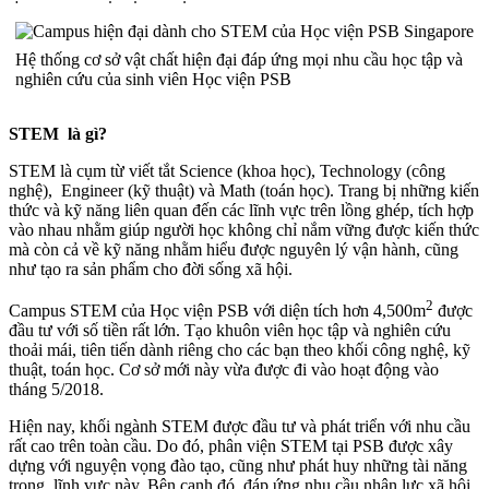
Hệ thống cơ sở vật chất hiện đại đáp ứng mọi nhu cầu học tập và
nghiên cứu của sinh viên Học viện PSB
STEM là gì?
STEM là cụm từ viết tắt Science (khoa học), Technology (công
nghệ), Engineer (kỹ thuật) và Math (toán học). Trang bị những kiến
thức và kỹ năng liên quan đến các lĩnh vực trên lồng ghép, tích hợp
vào nhau nhằm giúp người học không chỉ nắm vững được kiến thức
mà còn cả về kỹ năng nhằm hiểu được nguyên lý vận hành, cũng
như tạo ra sản phẩm cho đời sống xã hội.
2
Campus STEM của Học viện PSB với diện tích hơn 4,500m
được
đầu tư với số tiền rất lớn. Tạo khuôn viên học tập và nghiên cứu
thoải mái, tiên tiến dành riêng cho các bạn theo khối công nghệ, kỹ
thuật, toán học. Cơ sở mới này vừa được đi vào hoạt động vào
tháng 5/2018.
Hiện nay, khối ngành STEM được đầu tư và phát triển với nhu cầu
rất cao trên toàn cầu. Do đó, phân viện STEM tại PSB được xây
dựng với nguyện vọng đào tạo, cũng như phát huy những tài năng
trong lĩnh vực này. Bên cạnh đó, đáp ứng nhu cầu nhân lực xã hội