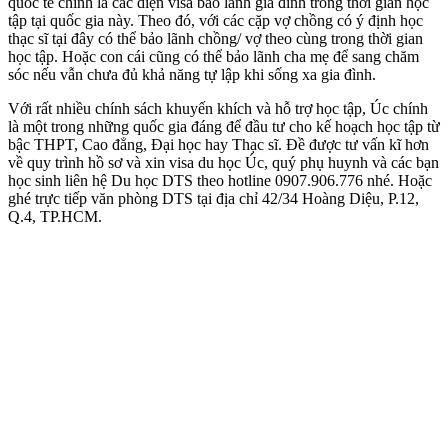
quốc tế chính là các diện visa bảo lãnh gia đình trong thời gian học
tập tại quốc gia này. Theo đó, với các cặp vợ chồng có ý định học
thạc sĩ tại đây có thể bảo lãnh chồng/ vợ theo cùng trong thời gian
học tập. Hoặc con cái cũng có thể bảo lãnh cha mẹ để sang chăm
sóc nếu vẫn chưa đủ khả năng tự lập khi sống xa gia đình.
Với rất nhiều chính sách khuyến khích và hỗ trợ học tập, Úc chính
là một trong những quốc gia đáng để đầu tư cho kế hoạch học tập từ
bậc THPT, Cao đẳng, Đại học hay Thạc sĩ. Đề được tư vấn kĩ hơn
về quy trình hồ sơ và xin visa du học Úc, quý phụ huynh và các bạn
học sinh liên hệ Du học DTS theo hotline 0907.906.776 nhé. Hoặc
ghé trực tiếp văn phòng DTS tại địa chỉ 42/34 Hoàng Diệu, P.12,
Q.4, TP.HCM.