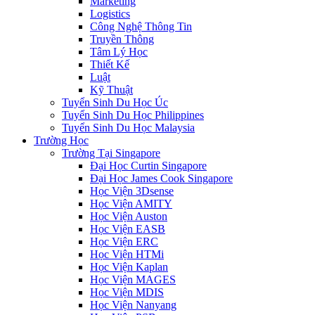
Marketing
Logistics
Công Nghệ Thông Tin
Truyền Thông
Tâm Lý Học
Thiết Kế
Luật
Kỹ Thuật
Tuyển Sinh Du Học Úc
Tuyển Sinh Du Học Philippines
Tuyển Sinh Du Học Malaysia
Trường Học
Trường Tại Singapore
Đại Học Curtin Singapore
Đại Học James Cook Singapore
Học Viện 3Dsense
Học Viện AMITY
Học Viện Auston
Học Viện EASB
Học Viện ERC
Học Viện HTMi
Học Viện Kaplan
Học Viện MAGES
Học Viện MDIS
Học Viện Nanyang