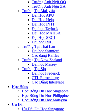
Trường Anh Ngữ QQ
Trường Anh Ngữ ZA
Trường Tại Malaysia
Đại Học APU
Đại Học Help
Đại Học INTI
Đại học Taylor’s
Đại Học MAHSA
Đại Học SEGI
Đại học IMU
Trường Tại Thái Lan
Đại học Stamford
Cao đẳng Raffles
Trường Tại New Zealand
Đại học Massey
Trường Tại Síp
Đại học Frederick
CTL Eurocollege
Cao Đẳng InterNapa
Học Bổng
Học Bổng Du Học Singapore
Học Bổng Du Học Philippines
Học Bổng Du Học Malaysia
Ưu Đãi
Ưu Đãi Du Học Singapore