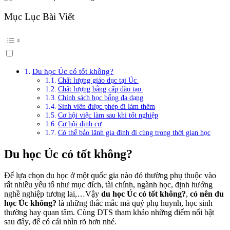
Mục Lục Bài Viết
Du học Úc có tốt không?
Chất lượng giáo dục tại Úc
Chất lượng bằng cấp đào tạo
Chính sách học bổng đa dạng
Sinh viên được phép đi làm thêm
Cơ hội việc làm sau khi tốt nghiệp
Cơ hội định cư
Có thể bảo lãnh gia đình đi cùng trong thời gian học
Du học Úc có tốt không?
Để lựa chọn du học ở một quốc gia nào đó thường phụ thuộc vào
rất nhiều yếu tố như mục đích, tài chính, ngành học, định hướng
nghề nghiệp tương lai,…Vậy
du học Úc có tốt không?
,
có nên du
học Úc không?
là những thắc mắc mà quý phụ huynh, học sinh
thường hay quan tâm. Cùng DTS tham khảo những điểm nổi bật
sau đây, để có cái nhìn rõ hơn nhé.