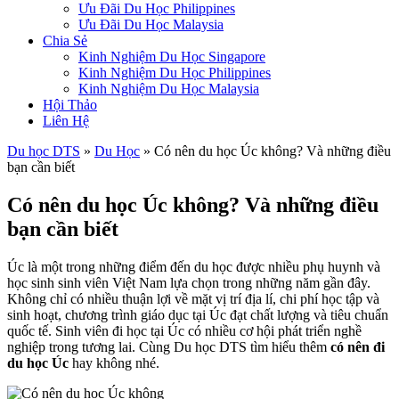
Ưu Đãi Du Học Philippines
Ưu Đãi Du Học Malaysia
Chia Sẻ
Kinh Nghiệm Du Học Singapore
Kinh Nghiệm Du Học Philippines
Kinh Nghiệm Du Học Malaysia
Hội Thảo
Liên Hệ
Du học DTS
»
Du Học
»
Có nên du học Úc không? Và những điều
bạn cần biết
Có nên du học Úc không? Và những điều
bạn cần biết
Úc là một trong những điểm đến du học được nhiều phụ huynh và
học sinh sinh viên Việt Nam lựa chọn trong những năm gần đây.
Không chỉ có nhiều thuận lợi về mặt vị trí địa lí, chi phí học tập và
sinh hoạt, chương trình giáo dục tại Úc đạt chất lượng và tiêu chuẩn
quốc tế. Sinh viên đi học tại Úc có nhiều cơ hội phát triển nghề
nghiệp trong tương lai. Cùng Du học DTS tìm hiểu thêm
có nên đi
du học Úc
hay không nhé.