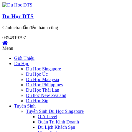
Skip
to
content
Du Học DTS
Cánh cửa dẫn đến thành công
0354919797
Menu
Giới Thiệu
Du Học
Du Học Singapore
Du Học Úc
Du Học Malaysia
Du Học Philippines
Du Học Thái Lan
Du học New Zealand
Du Học Síp
Tuyển Sinh
Tuyển Sinh Du Học Singapore
O A Level
Quản Trị Kinh Doanh
Du Lịch Khách Sạn