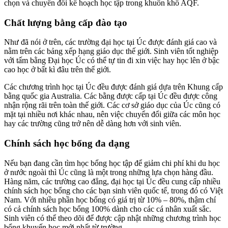
chọn và chuyển đổi kế hoạch học tập trong khuôn khổ AQF.
Chất lượng bằng cấp đào tạo
Như đã nói ở trên, các trường đại học tại Úc được đánh giá cao và
nằm trên các bảng xếp hạng giáo dục thế giới. Sinh viên tốt nghiệp
với tấm bằng Đại học Úc có thể tự tin đi xin việc hay học lên ở bậc
cao học ở bất kì đâu trên thế giới.
Các chương trình học tại Úc đều được đánh giá dựa trên Khung cấp
bằng quốc gia Australia. Các bằng được cấp tại Úc đều được công
nhận rộng rãi trên toàn thế giới. Các cơ sở giáo dục của Úc cũng có
mặt tại nhiều nơi khác nhau, nên việc chuyển đổi giữa các môn học
hay các trường cũng trở nên dễ dàng hơn với sinh viên.
Chính sách học bổng đa dạng
Nếu bạn đang cần tìm học bổng học tập để giảm chi phí khi du học
ở nước ngoài thì Úc cũng là một trong những lựa chọn hàng đầu.
Hàng năm, các trường cao đẳng, đại học tại Úc đều cung cấp nhiều
chính sách học bổng cho các bạn sinh viên quốc tế, trong đó có Việt
Nam. Với nhiều phần học bổng có giá trị từ 10% – 80%, thậm chí
có cả chính sách học bổng 100% dành cho các cá nhân xuất sắc.
Sinh viên có thể theo dõi để được cập nhật những chương trình học
bổng khuyến học mới nhất từ trường.