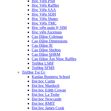
Học Viện PSB
Học Viện Raffles
Học Viện SAA
Học Viện SDH
Học Viện Shatec
Học Viện TMC
Học viện quản lý SIM
Học viện Ascensus
Cao Đẳng Coleman
Cao Đẳng Dimensions
Cao Đẳng JE
Cao Đẳng Shelton
Cao Đẳng SHRM
Cao Đẳng Âm Nhạc Raffles
Trường LSBF
Trường SFMS
Trường Tại Úc
Kaplan Business School
Đại học Curtin
Đại học Murdoch
Đại học Edith Cowan
Đại học La Trobe
Đại học Newcastle
Đại học RMIT
Đại học James Cook