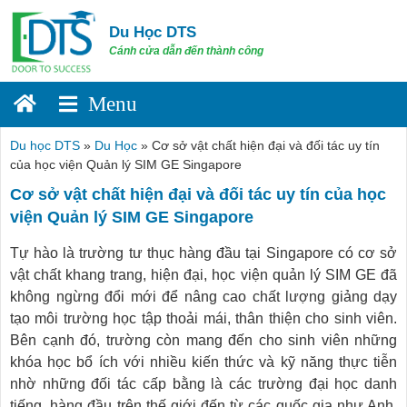
Skip
to
Du Học DTS
content
Cánh cửa dẫn đến thành công
Du học DTS
»
Du Học
»
Cơ sở vật chất hiện đại và đối tác uy tín
của học viện Quản lý SIM GE Singapore
Cơ sở vật chất hiện đại và đối tác uy tín của học
viện Quản lý SIM GE Singapore
Tự hào là trường tư thục hàng đầu tại Singapore có cơ sở
vật chất khang trang, hiện đại, học viện quản lý SIM GE đã
không ngừng đổi mới để nâng cao chất lượng giảng dạy
tạo môi trường học tập thoải mái, thân thiện cho sinh viên.
Bên cạnh đó, trường còn mang đến cho sinh viên những
khóa học bổ ích với nhiều kiến thức và kỹ năng thực tiễn
nhờ những đối tác cấp bằng là các trường đại học danh
tiếng, hàng đầu trên thế giới đến từ các quốc gia như Anh,