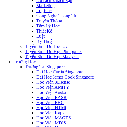
Du Lịch Khách Sạn
Marketing
Logistics
Công Nghệ Thông Tin
Truyền Thông
Tâm Lý Học
Thiết Kế
Luật
Kỹ Thuật
Tuyển Sinh Du Học Úc
Tuyển Sinh Du Học Philippines
Tuyển Sinh Du Học Malaysia
Trường Học
Trường Tại Singapore
Đại Học Curtin Singapore
Đại Học James Cook Singapore
Học Viện 3Dsense
Học Viện AMITY
Học Viện Auston
Học Viện EASB
Học Viện ERC
Học Viện HTMi
Học Viện Kaplan
Học Viện MAGES
Học Viện MDIS