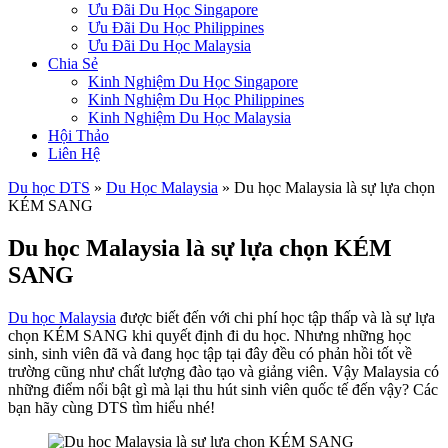
Ưu Đãi Du Học Singapore
Ưu Đãi Du Học Philippines
Ưu Đãi Du Học Malaysia
Chia Sẻ
Kinh Nghiệm Du Học Singapore
Kinh Nghiệm Du Học Philippines
Kinh Nghiệm Du Học Malaysia
Hội Thảo
Liên Hệ
Du học DTS
»
Du Học Malaysia
»
Du học Malaysia là sự lựa chọn
KÉM SANG
Du học Malaysia là sự lựa chọn KÉM
SANG
Du học Malaysia
được biết đến với chi phí học tập thấp và là sự lựa
chọn KÉM SANG khi quyết định đi du học. Nhưng những học
sinh, sinh viên đã và đang học tập tại đây đều có phản hồi tốt về
trường cũng như chất lượng đào tạo và giảng viên. Vậy Malaysia có
những điểm nổi bật gì mà lại thu hút sinh viên quốc tế đến vậy? Các
bạn hãy cùng DTS tìm hiểu nhé!