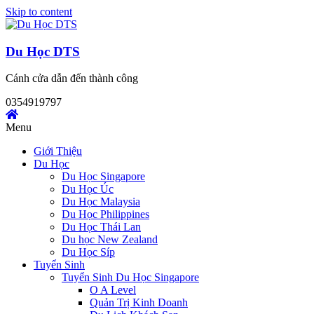
Skip to content
Du Học DTS
Cánh cửa dẫn đến thành công
0354919797
Menu
Giới Thiệu
Du Học
Du Học Singapore
Du Học Úc
Du Học Malaysia
Du Học Philippines
Du Học Thái Lan
Du học New Zealand
Du Học Síp
Tuyển Sinh
Tuyển Sinh Du Học Singapore
O A Level
Quản Trị Kinh Doanh