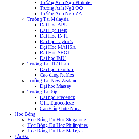
Trường Anh Ngữ Philinter
Trường Anh Ngữ QQ
Trường Anh Ngữ ZA
Trường Tại Malaysia
Đại Học APU
Đại Học Help
Đại Học INTI
Đại học Taylor’s
Đại Học MAHSA
Đại Học SEGI
Đại học IMU
Trường Tại Thái Lan
Đại học Stamford
Cao đẳng Raffles
Trường Tại New Zealand
Đại học Massey
Trường Tại Síp
Đại học Frederick
CTL Eurocollege
Cao Đẳng InterNapa
Học Bổng
Học Bổng Du Học Singapore
Học Bổng Du Học Philippines
Học Bổng Du Học Malaysia
Ưu Đãi