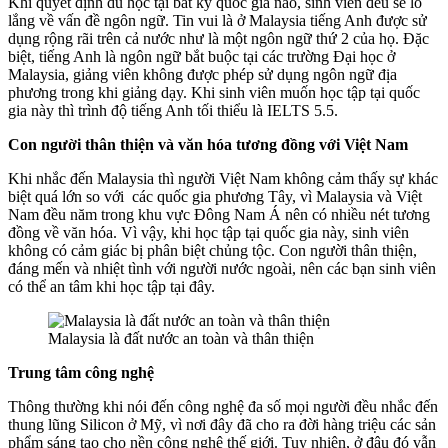
Khi quyết định du học tại bất kỳ quốc gia nào, sinh viên đều sẽ lo
lắng về vấn đề ngôn ngữ. Tin vui là ở Malaysia tiếng Anh được sử
dụng rộng rãi trên cả nước như là một ngôn ngữ thứ 2 của họ. Đặc
biệt, tiếng Anh là ngôn ngữ bắt buộc tại các trường Đại học ở
Malaysia, giảng viên không được phép sử dụng ngôn ngữ địa
phương trong khi giảng dạy. Khi sinh viên muốn học tập tại quốc
gia này thì trình độ tiếng Anh tối thiểu là IELTS 5.5.
Con người thân thiện và văn hóa tương đồng với Việt Nam
Khi nhắc đến Malaysia thì người Việt Nam không cảm thấy sự khác
biệt quá lớn so với các quốc gia phương Tây, vì Malaysia và Việt
Nam đều năm trong khu vực Đông Nam Á nên có nhiều nét tương
đồng về văn hóa. Vì vậy, khi học tập tại quốc gia này, sinh viên
không có cảm giác bị phân biệt chủng tộc. Con người thân thiện,
đáng mến và nhiệt tình với người nước ngoài, nên các bạn sinh viên
có thể an tâm khi học tập tại đây.
Malaysia là đất nước an toàn và thân thiện
Trung tâm công nghệ
Thông thường khi nói đến công nghệ đa số mọi người đều nhắc đến
thung lũng Silicon ở Mỹ, vì nơi đây đã cho ra đời hàng triệu các sản
phẩm sáng tạo cho nền công nghệ thế giới. Tuy nhiên, ở đâu đó vẫn