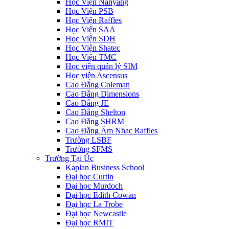
Học Viện Nanyang
Học Viện PSB
Học Viện Raffles
Học Viện SAA
Học Viện SDH
Học Viện Shatec
Học Viện TMC
Học viện quản lý SIM
Học viện Ascensus
Cao Đẳng Coleman
Cao Đẳng Dimensions
Cao Đẳng JE
Cao Đẳng Shelton
Cao Đẳng SHRM
Cao Đẳng Âm Nhạc Raffles
Trường LSBF
Trường SFMS
Trường Tại Úc
Kaplan Business School
Đại học Curtin
Đại học Murdoch
Đại học Edith Cowan
Đại học La Trobe
Đại học Newcastle
Đại học RMIT