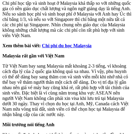
Chi phí học tập và sinh hoạt ở Malaysia khá thấp so với những quốc
gia có nền giáo dục chất lượng và ngôn ngữ giảng dạy là tiếng Anh.
Nếu so sánh học phí và sinh hoạt phí ở Malaysia với Anh hay Úc thì
chỉ bằng 1/3, và nếu so với Singapore thì chỉ bằng một nửa tất cả
các chi phí tại Singapore. Nhìn chung nền giáo dục của Malaysia
không những chất lượng mà các chi phí còn rất phù hợp với sinh
viên Việt Nam.
Xem thêm bài viết:
Chi phí du học Malaysia
Malaysia rất gần với Việt Nam
Từ Việt Nam bay sang Malaysia mất khoảng 2-3 tiếng, vì khoảng
cách địa lý của 2 quốc gia không quá xa nhau. Vì vậy, phu huynh
có thể dễ dàng bay sang thăm con và sinh viên mỗi khi nhớ nhà có
thể bay về thăm người thân một cách dễ dàng. Do vị trí địa lý gần
nhau nên giá vé máy bay cũng khá rẻ, rất phù hợp với tài chính của
sinh viên. Đặc biệt là vì cùng năm trong khu vực ASEAN nên
người Việt Nam không cần phải xin visa khi lưu trú tại Malaysia
dưới 30 ngày. Thay vì chọn du học tại Anh, Mỹ, Canada cách Việt
Nam nửa vòng trái đất, sinh viên có thể chọn học tại Malaysia để
nhận bằng cấp của các nước này.
Môi trường nói tiếng Anh