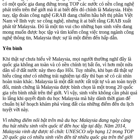
có một quốc gia đang đứng trong TOP các nước có nền công nghệ
phát triển trên thế giới mà ít ai biết đến đó chính là Malaysia. Hiện
nay, tập đoàn công nghệ GRAB đang chiếm hầu hết thị phần Việt
Nam về lĩnh vực xe công nghệ, nhưng ít ai biết rằng GRAB xuất
phát từ Malaysia. Đó là một tin vui cho những bạn sinh viên đang
mong muốn được học tập và tìm kiếm công việc trong ngành công
nghệ thông tin, Malaysia thực sự là một điểm đến hấp dẫn.
Yên bình
Khi thật sự chưa hiểu về Malaysia, mọi người thường nghĩ đây là
quốc gia không an toàn và có nền chính trị bất ổn, vì hơn một nửa
dân số ở đất nước này theo đạo Hồi. Tuy nhiên, khi bạn đã thật sự
hiểu cũng như có những trải nghiệm tại đây thì bạn sẽ có cái nhìn
hoàn toàn khác. Malaysia là một đất nước rất trật tự và an toàn tuyệt
đối, minh chứng là Malaysia được bình chọn là một trong 20 quốc
gia yên bình nhất trên thế giới. Vì vậy, sinh viên không cần phải quá
lo lắng khi quyết định du học Malaysia mà hãy dành thời gian để
chuẩn bị kế hoạch khám phá vùng đất của những điểm đến du lịch
tuyệt vời này.
Vì những điểm nổi bật trên mà du học Malaysia đang ngày càng
thu hút nhiều sinh viên quốc tế đến học tập tại đây. Năm 2014,
Malaysia vinh dự được tổ chức UNESCO xếp hạng 12 trong TOP
20 quốc gia có nhiều sinh viên đến từ nhiều quốc gia trên thế giới