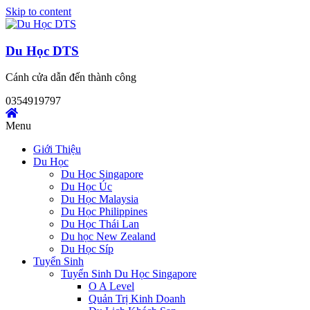
Skip to content
Du Học DTS
Cánh cửa dẫn đến thành công
0354919797
Menu
Giới Thiệu
Du Học
Du Học Singapore
Du Học Úc
Du Học Malaysia
Du Học Philippines
Du Học Thái Lan
Du học New Zealand
Du Học Síp
Tuyển Sinh
Tuyển Sinh Du Học Singapore
O A Level
Quản Trị Kinh Doanh