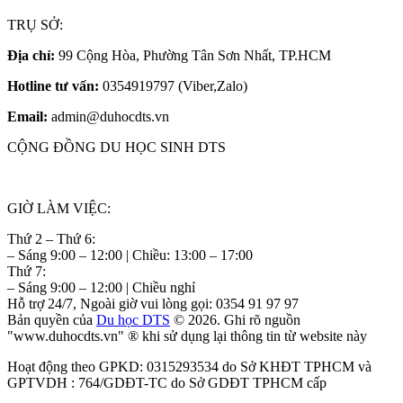
TRỤ SỞ:
Địa chỉ:
99 Cộng Hòa, Phường Tân Sơn Nhất, TP.HCM
Hotline tư vấn:
0354919797 (Viber,Zalo)
Email:
admin@duhocdts.vn
CỘNG ĐỒNG DU HỌC SINH DTS
GIỜ LÀM VIỆC:
Thứ 2 – Thứ 6:
– Sáng 9:00 – 12:00 | Chiều: 13:00 – 17:00
Thứ 7:
– Sáng 9:00 – 12:00 | Chiều nghỉ
Hỗ trợ 24/7, Ngoài giờ vui lòng gọi: 0354 91 97 97
Bản quyền của
Du học DTS
© 2026. Ghi rõ nguồn
"www.duhocdts.vn" ® khi sử dụng lại thông tin từ website này
Hoạt động theo GPKD: 0315293534 do Sở KHĐT TPHCM và
GPTVDH : 764/GDĐT-TC do Sở GDĐT TPHCM cấp