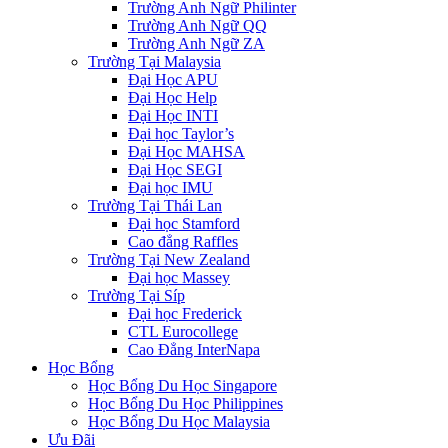
Trường Anh Ngữ Philinter
Trường Anh Ngữ QQ
Trường Anh Ngữ ZA
Trường Tại Malaysia
Đại Học APU
Đại Học Help
Đại Học INTI
Đại học Taylor’s
Đại Học MAHSA
Đại Học SEGI
Đại học IMU
Trường Tại Thái Lan
Đại học Stamford
Cao đẳng Raffles
Trường Tại New Zealand
Đại học Massey
Trường Tại Síp
Đại học Frederick
CTL Eurocollege
Cao Đẳng InterNapa
Học Bổng
Học Bổng Du Học Singapore
Học Bổng Du Học Philippines
Học Bổng Du Học Malaysia
Ưu Đãi