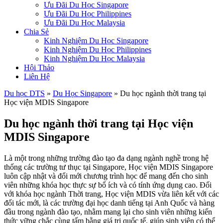
Ưu Đãi Du Học Singapore
Ưu Đãi Du Học Philippines
Ưu Đãi Du Học Malaysia
Chia Sẻ
Kinh Nghiệm Du Học Singapore
Kinh Nghiệm Du Học Philippines
Kinh Nghiệm Du Học Malaysia
Hội Thảo
Liên Hệ
Du học DTS
»
Du Học Singapore
»
Du học ngành thời trang tại
Học viện MDIS Singapore
Du học ngành thời trang tại Học viện
MDIS Singapore
Là một trong những trường đào tạo đa dạng ngành nghề trong hệ
thống các trường tư thục tại Singapore, Học viện MDIS Singapore
luôn cập nhật và đổi mới chương trình học để mang đến cho sinh
viên những khóa học thực sự bổ ích và có tính ứng dụng cao. Đối
với khóa học ngành Thời trang, Học viện MDIS vừa liên kết với các
đối tác mới, là các trường đại học danh tiếng tại Anh Quốc và hàng
đầu trong ngành đào tạo, nhằm mang lại cho sinh viên những kiến
thức vững chắc cùng tấm bằng giá trị quốc tế, giúp sinh viên có thể