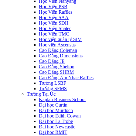
Học Viện Nanyang
Học Viện PSB
Học Viện Raffles
Học Viện SAA
Học Viện SDH
Học Viện Shatec
Học Viện TMC
Học viện quản lý SIM
Học viện Ascensus
Cao Đẳng Coleman
Cao Đẳng Dimensions
Cao Đẳng JE
Cao Đẳng Shelton
Cao Đẳng SHRM
Cao Đẳng Âm Nhạc Raffles
Trường LSBF
Trường SFMS
Trường Tại Úc
Kaplan Business School
Đại học Curtin
Đại học Murdoch
Đại học Edith Cowan
Đại học La Trobe
Đại học Newcastle
Đại học RMIT