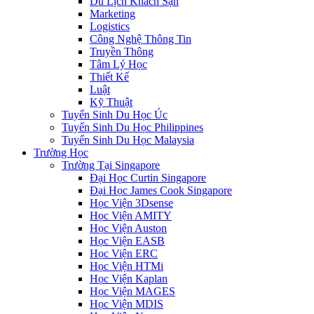
Du Lịch Khách Sạn
Marketing
Logistics
Công Nghệ Thông Tin
Truyền Thông
Tâm Lý Học
Thiết Kế
Luật
Kỹ Thuật
Tuyển Sinh Du Học Úc
Tuyển Sinh Du Học Philippines
Tuyển Sinh Du Học Malaysia
Trường Học
Trường Tại Singapore
Đại Học Curtin Singapore
Đại Học James Cook Singapore
Học Viện 3Dsense
Học Viện AMITY
Học Viện Auston
Học Viện EASB
Học Viện ERC
Học Viện HTMi
Học Viện Kaplan
Học Viện MAGES
Học Viện MDIS