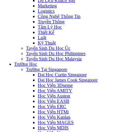
Du Lịch Khách Sạn
Marketing
Logistics
Công Nghệ Thông Tin
Truyền Thông
Tâm Lý Học
Thiết Kế
Luật
Kỹ Thuật
Tuyển Sinh Du Học Úc
Tuyển Sinh Du Học Philippines
Tuyển Sinh Du Học Malaysia
Trường Học
Trường Tại Singapore
Đại Học Curtin Singapore
Đại Học James Cook Singapore
Học Viện 3Dsense
Học Viện AMITY
Học Viện Auston
Học Viện EASB
Học Viện ERC
Học Viện HTMi
Học Viện Kaplan
Học Viện MAGES
Học Viện MDIS