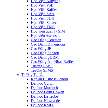
Học Viện Nanyang
Học Viện PSB
Học Viện Raffles
Học Viện SAA
Học Viện SDH
Học Viện Shatec
Học Viện TMC
Học viện quản lý SIM
Học viện Ascensus
Cao Đẳng Coleman
Cao Đẳng Dimensions
Cao Đẳng JE
Cao Đẳng Shelton
Cao Đẳng SHRM
Cao Đẳng Âm Nhạc Raffles
Trường LSBF
Trường SFMS
Trường Tại Úc
Kaplan Business School
Đại học Curtin
Đại học Murdoch
Đại học Edith Cowan
Đại học La Trobe
Đại học Newcastle
Đại học RMIT