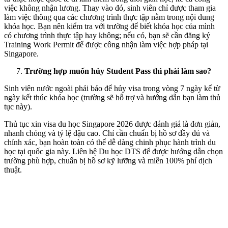
việc không nhận lương. Thay vào đó, sinh viên chỉ được tham gia
làm việc thông qua các chương trình thực tập nằm trong nội dung
khóa học. Bạn nên kiểm tra với trường để biết khóa học của mình
có chương trình thực tập hay không; nếu có, bạn sẽ cần đăng ký
Training Work Permit để được công nhận làm việc hợp pháp tại
Singapore.
Trường hợp muốn hủy Student Pass thì phải làm sao?
Sinh viên nước ngoài phải báo để hủy visa trong vòng 7 ngày kể từ
ngày kết thúc khóa học (trường sẽ hỗ trợ và hướng dẫn bạn làm thủ
tục này).
Thủ tục xin visa du học Singapore 2026 được đánh giá là đơn giản,
nhanh chóng và tỷ lệ đậu cao. Chỉ cần chuẩn bị hồ sơ đầy đủ và
chính xác, bạn hoàn toàn có thể dễ dàng chinh phục hành trình du
học tại quốc gia này. Liên hệ Du học DTS để được hướng dẫn chọn
trường phù hợp, chuẩn bị hồ sơ kỹ lưỡng và miễn 100% phí dịch
thuật.