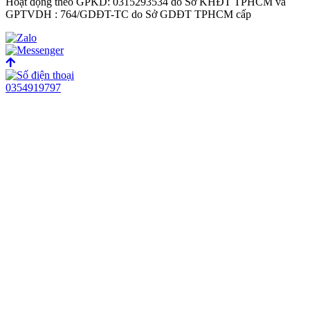
Hoạt động theo GPKD: 0315293534 do Sở KHĐT TPHCM và
GPTVDH : 764/GDĐT-TC do Sở GDĐT TPHCM cấp
0354919797