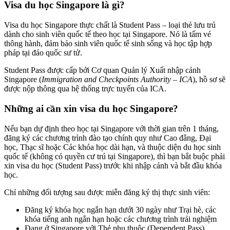
Visa du học Singapore là gì?
Visa du học Singapore thực chất là Student Pass – loại thẻ lưu trú
dành cho sinh viên quốc tế theo học tại Singapore. Nó là tấm vé
thông hành, đảm bảo sinh viên quốc tế sinh sống và học tập hợp
pháp tại đảo quốc sư tử.
Student Pass được cấp bởi Cơ quan Quản lý Xuất nhập cảnh
Singapore (
Immigration and Checkpoints Authority – ICA
), hồ sơ sẽ
được nộp thông qua hệ thống trực tuyến của ICA.
Những ai cần xin visa du học Singapore?
Nếu bạn dự định theo học tại Singapore với thời gian trên 1 tháng,
đăng ký các chương trình đào tạo chính quy như Cao đẳng, Đại
học, Thạc sĩ hoặc Các khóa học dài hạn, và thuộc diện du học sinh
quốc tế (không có quyền cư trú tại Singapore), thì bạn bắt buộc phải
xin visa du học (Student Pass) trước khi nhập cảnh và bắt đầu khóa
học.
Chỉ những đối tượng sau được miễn đăng ký thị thực sinh viên:
Đăng ký khóa học ngắn hạn dưới 30 ngày như Trại hè, các
khóa tiếng anh ngắn hạn hoặc các chương trình trải nghiệm
Đang ở Singapore với Thẻ phụ thuộc (Dependent Pass)