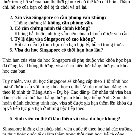
thực trong hồ sơ của bạn thì thời gian xét có thể kéo dài hơn. Thậm
chí, hồ sơ của bạn có thể bị từ chối và trả lại.
Xin visa Singapore có cần phỏng vấn không?
Thông thường là
không cần phỏng vấn
.
Có cần chứng minh tài chính không?
Không bắt buộc, nhưng vẫn nên chuẩn bị nếu được yêu cầu.
Tỷ lệ đậu visa Singapore có cao không?
Rất cao nếu lộ trình học của bạn hợp lý, hồ sơ trung thực.
Visa du học Singapore có thời hạn bao lâu?
Thời hạn của visa du học Singapore sẽ phụ thuộc vào khóa học bạn
đã đăng ký. Thông thường, visa sẽ có hiệu lực bằng thời gian khóa
học của bạn.
Tuy nhiên, visa du học Singapore sẽ không cấp theo 1 lộ trình học
mà sẽ được cấp với từng khóa học cụ thể. Ví dụ như bạn đăng ký
theo lộ trình từ Tiếng Anh – Dự bị- Cao đẳng- Cử nhân thì visa ban
đầu sẽ chỉ có thời hạn bằng thời gian khóa học tiếng Anh. Sau khi
hoàn thành chương trình này, visa sẽ được gia hạn thêm lên khóa dự
bị và tiếp tục gia hạn ở những bậc tiếp theo.
Sinh viên có thể đi làm thêm với visa du học không?
Singapore không cho phép sinh viên quốc tế theo học tại các trường
tư thục hoặc quốc tế đi làm thêm trong thời gian học, kể cả công