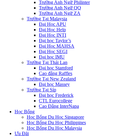
Trường Anh Ngữ Philinter
Trường Anh Ngữ QQ
Trường Anh Ngữ ZA
Trường Tại Malaysia
Đại Học APU
Đại Học Help
Đại Học INTI
Đại học Taylor’s
Đại Học MAHSA
Đại Học SEGI
Đại học IMU
Trường Tại Thái Lan
Đại học Stamford
Cao đẳng Raffles
Trường Tại New Zealand
Đại học Massey
Trường Tại Síp
Đại học Frederick
CTL Eurocollege
Cao Đẳng InterNapa
Học Bổng
Học Bổng Du Học Singapore
Học Bổng Du Học Philippines
Học Bổng Du Học Malaysia
Ưu Đãi