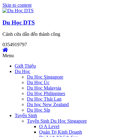
Skip to content
Du Học DTS
Cánh cửa dẫn đến thành công
0354919797
Menu
Giới Thiệu
Du Học
Du Học Singapore
Du Học Úc
Du Học Malaysia
Du Học Philippines
Du Học Thái Lan
Du học New Zealand
Du Học Síp
Tuyển Sinh
Tuyển Sinh Du Học Singapore
O A Level
Quản Trị Kinh Doanh