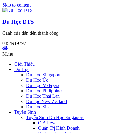
Skip to content
Du Học DTS
Cánh cửa dẫn đến thành công
0354919797
Menu
Giới Thiệu
Du Học
Du Học Singapore
Du Học Úc
Du Học Malaysia
Du Học Philippines
Du Học Thái Lan
Du học New Zealand
Du Học Síp
Tuyển Sinh
Tuyển Sinh Du Học Singapore
O A Level
Quản Trị Kinh Doanh