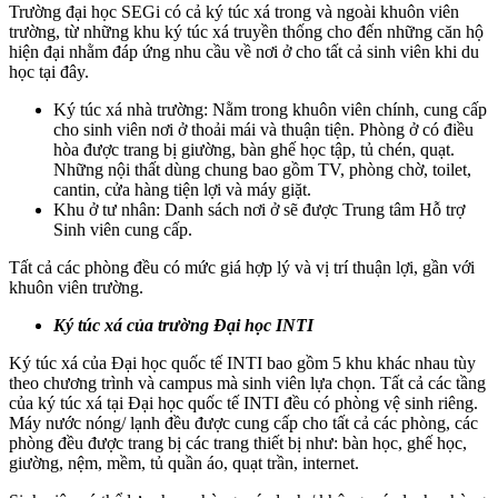
Trường đại học SEGi có cả ký túc xá trong và ngoài khuôn viên
trường, từ những khu ký túc xá truyền thống cho đến những căn hộ
hiện đại nhằm đáp ứng nhu cầu về nơi ở cho tất cả sinh viên khi du
học tại đây.
Ký túc xá nhà trường: Nằm trong khuôn viên chính, cung cấp
cho sinh viên nơi ở thoải mái và thuận tiện. Phòng ở có điều
hòa được trang bị giường, bàn ghế học tập, tủ chén, quạt.
Những nội thất dùng chung bao gồm TV, phòng chờ, toilet,
cantin, cửa hàng tiện lợi và máy giặt.
Khu ở tư nhân: Danh sách nơi ở sẽ được Trung tâm Hỗ trợ
Sinh viên cung cấp.
Tất cả các phòng đều có mức giá hợp lý và vị trí thuận lợi, gần với
khuôn viên trường.
Ký túc xá của trường Đại học INTI
Ký túc xá của Đại học quốc tế INTI bao gồm 5 khu khác nhau tùy
theo chương trình và campus mà sinh viên lựa chọn. Tất cả các tầng
của ký túc xá tại Đại học quốc tế INTI đều có phòng vệ sinh riêng.
Máy nước nóng/ lạnh đều được cung cấp cho tất cả các phòng, các
phòng đều được trang bị các trang thiết bị như: bàn học, ghế học,
giường, nệm, mềm, tủ quần áo, quạt trần, internet.