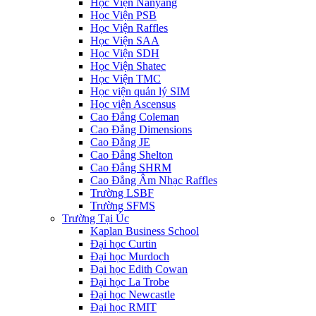
Học Viện Nanyang
Học Viện PSB
Học Viện Raffles
Học Viện SAA
Học Viện SDH
Học Viện Shatec
Học Viện TMC
Học viện quản lý SIM
Học viện Ascensus
Cao Đẳng Coleman
Cao Đẳng Dimensions
Cao Đẳng JE
Cao Đẳng Shelton
Cao Đẳng SHRM
Cao Đẳng Âm Nhạc Raffles
Trường LSBF
Trường SFMS
Trường Tại Úc
Kaplan Business School
Đại học Curtin
Đại học Murdoch
Đại học Edith Cowan
Đại học La Trobe
Đại học Newcastle
Đại học RMIT