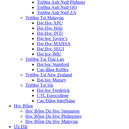
Trường Anh Ngữ Philinter
Trường Anh Ngữ QQ
Trường Anh Ngữ ZA
Trường Tại Malaysia
Đại Học APU
Đại Học Help
Đại Học INTI
Đại học Taylor’s
Đại Học MAHSA
Đại Học SEGI
Đại học IMU
Trường Tại Thái Lan
Đại học Stamford
Cao đẳng Raffles
Trường Tại New Zealand
Đại học Massey
Trường Tại Síp
Đại học Frederick
CTL Eurocollege
Cao Đẳng InterNapa
Học Bổng
Học Bổng Du Học Singapore
Học Bổng Du Học Philippines
Học Bổng Du Học Malaysia
Ưu Đãi