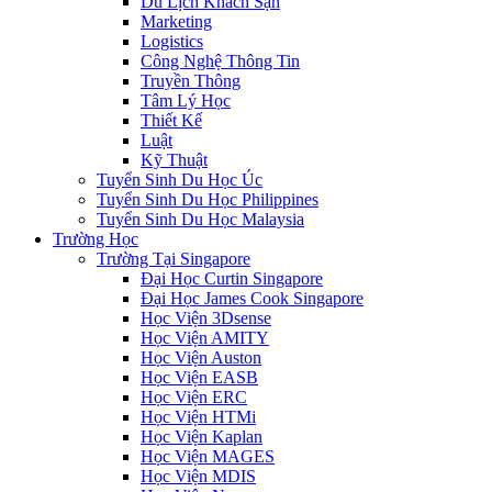
Du Lịch Khách Sạn
Marketing
Logistics
Công Nghệ Thông Tin
Truyền Thông
Tâm Lý Học
Thiết Kế
Luật
Kỹ Thuật
Tuyển Sinh Du Học Úc
Tuyển Sinh Du Học Philippines
Tuyển Sinh Du Học Malaysia
Trường Học
Trường Tại Singapore
Đại Học Curtin Singapore
Đại Học James Cook Singapore
Học Viện 3Dsense
Học Viện AMITY
Học Viện Auston
Học Viện EASB
Học Viện ERC
Học Viện HTMi
Học Viện Kaplan
Học Viện MAGES
Học Viện MDIS