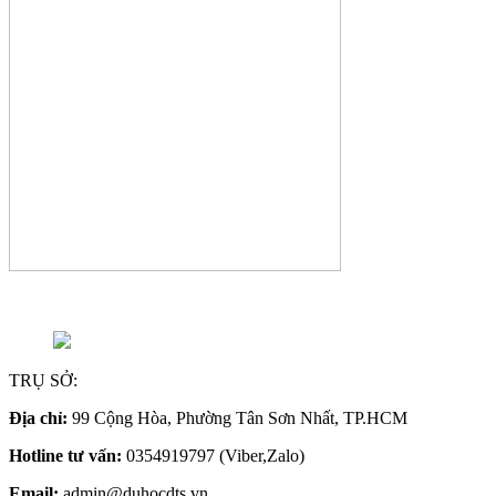
TRỤ SỞ:
Địa chỉ:
99 Cộng Hòa, Phường Tân Sơn Nhất, TP.HCM
Hotline tư vấn:
0354919797 (Viber,Zalo)
Email:
admin@duhocdts.vn