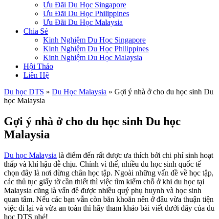
Ưu Đãi Du Học Singapore
Ưu Đãi Du Học Philippines
Ưu Đãi Du Học Malaysia
Chia Sẻ
Kinh Nghiệm Du Học Singapore
Kinh Nghiệm Du Học Philippines
Kinh Nghiệm Du Học Malaysia
Hội Thảo
Liên Hệ
Du học DTS
»
Du Học Malaysia
»
Gợi ý nhà ở cho du học sinh Du
học Malaysia
Gợi ý nhà ở cho du học sinh Du học
Malaysia
Du học Malaysia
là điểm đến rất được ưa thích bởi chi phí sinh hoạt
thấp và khí hậu dễ chịu. Chính vì thế, nhiều du học sinh quốc tế
chọn đây là nơi dừng chân học tập. Ngoài những vấn đề về học tập,
các thủ tục giấy tờ cần thiết thì việc tìm kiếm chỗ ở khi du học tại
Malaysia cũng là vấn đề được nhiều quý phụ huynh và học sinh
quan tâm. Nếu các bạn vẫn còn băn khoăn nên ở đâu vừa thuận tiện
việc đi lại và vừa an toàn thì hãy tham khảo bài viết dưới đây của du
học DTS nhé!