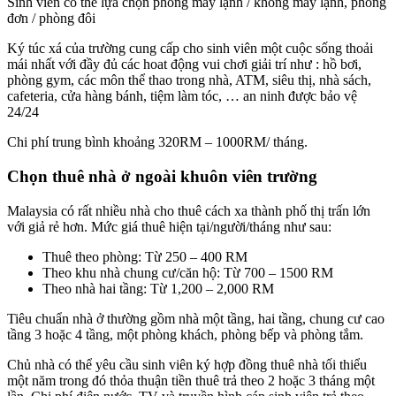
Sinh viên có thể lựa chọn phòng máy lạnh / không máy lạnh, phòng
đơn / phòng đôi
Ký túc xá của trường cung cấp cho sinh viên một cuộc sống thoải
mái nhất với đầy đủ các hoat động vui chơi giải trí như : hồ bơi,
phòng gym, các môn thể thao trong nhà, ATM, siêu thị, nhà sách,
cafeteria, cửa hàng bánh, tiệm làm tóc, … an ninh được bảo vệ
24/24
Chi phí trung bình khoảng 320RM – 1000RM/ tháng.
Chọn thuê nhà ở ngoài khuôn viên trường
Malaysia có rất nhiều nhà cho thuê cách xa thành phố thị trấn lớn
với giả rẻ hơn. Mức giá thuê hiện tại/người/tháng như sau:
Thuê theo phòng: Từ 250 – 400 RM
Theo khu nhà chung cư/căn hộ: Từ 700 – 1500 RM
Theo nhà hai tầng: Từ 1,200 – 2,000 RM
Tiêu chuẩn nhà ở thường gồm nhà một tầng, hai tầng, chung cư cao
tầng 3 hoặc 4 tầng, một phòng khách, phòng bếp và phòng tắm.
Chủ nhà có thể yêu cầu sinh viên ký hợp đồng thuê nhà tối thiểu
một năm trong đó thỏa thuận tiền thuê trả theo 2 hoặc 3 tháng một