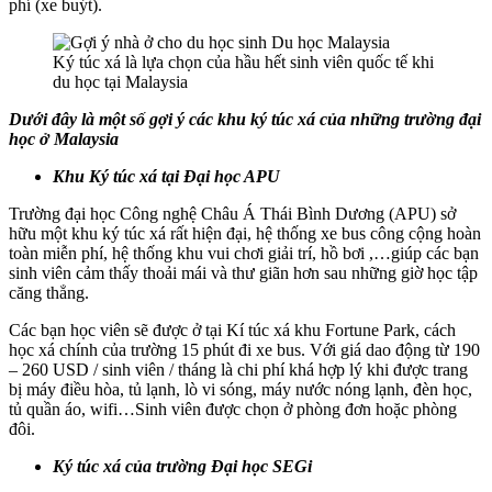
phí (xe buýt).
Ký túc xá là lựa chọn của hầu hết sinh viên quốc tế khi
du học tại Malaysia
Dưới đây là một số gợi ý các khu ký túc xá của những trường đại
học ở Malaysia
Khu Ký túc xá tại Đại học APU
Trường đại học Công nghệ Châu Á Thái Bình Dương (APU) sở
hữu một khu ký túc xá rất hiện đại, hệ thống xe bus công cộng hoàn
toàn miễn phí, hệ thống khu vui chơi giải trí, hồ bơi ,…giúp các bạn
sinh viên cảm thấy thoải mái và thư giãn hơn sau những giờ học tập
căng thẳng.
Các bạn học viên sẽ được ở tại Kí túc xá khu Fortune Park, cách
học xá chính của trường 15 phút đi xe bus. Với giá dao động từ 190
– 260 USD / sinh viên / tháng là chi phí khá hợp lý khi được trang
bị máy điều hòa, tủ lạnh, lò vi sóng, máy nước nóng lạnh, đèn học,
tủ quần áo, wifi…Sinh viên được chọn ở phòng đơn hoặc phòng
đôi.
Ký túc xá của trường Đại học SEGi