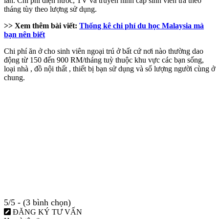
lần. Chi phí điện nước, TV và truyền hình cáp sinh viên trả theo
tháng tùy theo lượng sử dụng.
>> Xem thêm bài viết:
Thống kê chi phí du học Malaysia mà
bạn nên biết
Chi phí ăn ở cho sinh viên ngoại trú ở bất cứ nơi nào thường dao
động từ 150 đến 900 RM/tháng tuỳ thuộc khu vực các bạn sống,
loại nhà , đồ nội thất , thiết bị bạn sử dụng và số lượng người cùng ở
chung.
5/5 - (3 bình chọn)
ĐĂNG KÝ TƯ VẤN