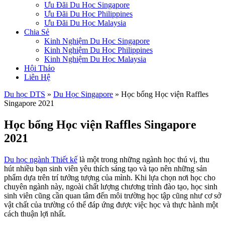
Ưu Đãi Du Học Singapore
Ưu Đãi Du Học Philippines
Ưu Đãi Du Học Malaysia
Chia Sẻ
Kinh Nghiệm Du Học Singapore
Kinh Nghiệm Du Học Philippines
Kinh Nghiệm Du Học Malaysia
Hội Thảo
Liên Hệ
Du học DTS
»
Du Học Singapore
»
Học bổng Học viện Raffles
Singapore 2021
Học bổng Học viện Raffles Singapore
2021
Du học ngành Thiết kế
là một trong những ngành học thú vị, thu
hút nhiều bạn sinh viên yêu thích sáng tạo và tạo nên những sản
phẩm dựa trên trí tưởng tượng của mình. Khi lựa chọn nơi học cho
chuyên ngành này, ngoài chất lượng chương trình đào tạo, học sinh
sinh viên cũng cần quan tâm đến môi trường học tập cũng như cơ sở
vật chất của trường có thể đáp ứng được việc học và thực hành một
cách thuận lợi nhất.