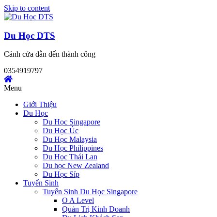
Skip to content
Du Học DTS
Cánh cửa dẫn đến thành công
0354919797
Menu
Giới Thiệu
Du Học
Du Học Singapore
Du Học Úc
Du Học Malaysia
Du Học Philippines
Du Học Thái Lan
Du học New Zealand
Du Học Síp
Tuyển Sinh
Tuyển Sinh Du Học Singapore
O A Level
Quản Trị Kinh Doanh