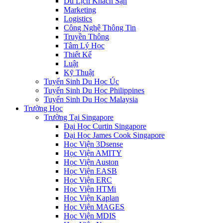
Du Lịch Khách Sạn
Marketing
Logistics
Công Nghệ Thông Tin
Truyền Thông
Tâm Lý Học
Thiết Kế
Luật
Kỹ Thuật
Tuyển Sinh Du Học Úc
Tuyển Sinh Du Học Philippines
Tuyển Sinh Du Học Malaysia
Trường Học
Trường Tại Singapore
Đại Học Curtin Singapore
Đại Học James Cook Singapore
Học Viện 3Dsense
Học Viện AMITY
Học Viện Auston
Học Viện EASB
Học Viện ERC
Học Viện HTMi
Học Viện Kaplan
Học Viện MAGES
Học Viện MDIS