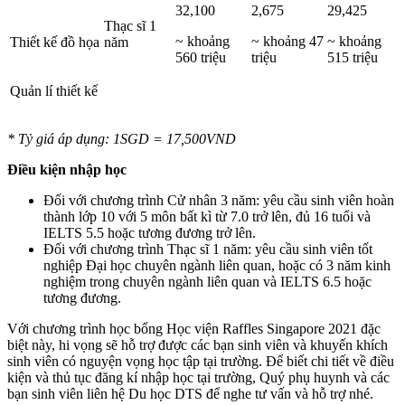
32,100
2,675
29,425
Thạc sĩ 1
~ khoảng
~ khoảng 47
~ khoảng
Thiết kế đồ họa
năm
560 triệu
triệu
515 triệu
Quản lí thiết kế
* Tỷ giá áp dụng: 1SGD = 17,500VND
Điều kiện nhập học
Đối với chương trình Cử nhân 3 năm: yêu cầu sinh viên hoàn
thành lớp 10 với 5 môn bất kì từ 7.0 trở lên, đủ 16 tuổi và
IELTS 5.5 hoặc tương đương trở lên.
Đối với chương trình Thạc sĩ 1 năm: yêu cầu sinh viên tốt
nghiệp Đại học chuyên ngành liên quan, hoặc có 3 năm kinh
nghiệm trong chuyên ngành liên quan và IELTS 6.5 hoặc
tương đương.
Với chương trình học bổng Học viện Raffles Singapore 2021 đặc
biệt này, hi vọng sẽ hỗ trợ được các bạn sinh viên và khuyến khích
sinh viên có nguyện vọng học tập tại trường. Để biết chi tiết về điều
kiện và thủ tục đăng kí nhập học tại trường, Quý phụ huynh và các
bạn sinh viên liên hệ Du học DTS để nghe tư vấn và hỗ trợ nhé.