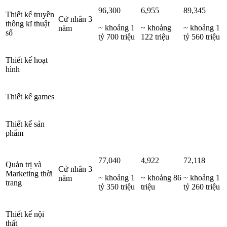
96,300
6,955
89,345
Thiết kế truyền
Cử nhân 3
thông kĩ thuật
~ khoảng 1
~ khoảng
~ khoảng 1
năm
số
tỷ 700 triệu
122 triệu
tỷ 560 triệu
Thiết kế hoạt
hình
Thiết kế games
Thiết kế sản
phẩm
77,040
4,922
72,118
Quản trị và
Cử nhân 3
Marketing thời
~ khoảng 1
~ khoảng 86
~ khoảng 1
năm
trang
tỷ 350 triệu
triệu
tỷ 260 triệu
Thiết kế nội
thất