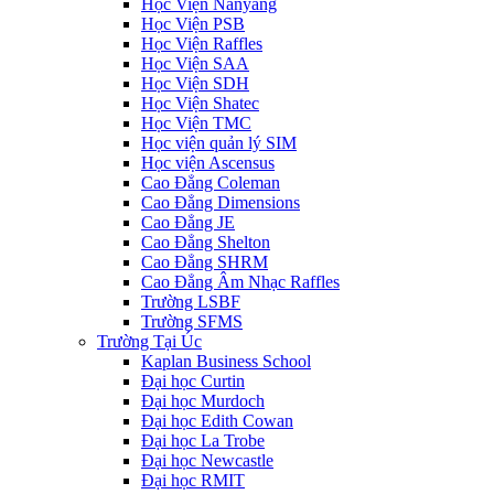
Học Viện Nanyang
Học Viện PSB
Học Viện Raffles
Học Viện SAA
Học Viện SDH
Học Viện Shatec
Học Viện TMC
Học viện quản lý SIM
Học viện Ascensus
Cao Đẳng Coleman
Cao Đẳng Dimensions
Cao Đẳng JE
Cao Đẳng Shelton
Cao Đẳng SHRM
Cao Đẳng Âm Nhạc Raffles
Trường LSBF
Trường SFMS
Trường Tại Úc
Kaplan Business School
Đại học Curtin
Đại học Murdoch
Đại học Edith Cowan
Đại học La Trobe
Đại học Newcastle
Đại học RMIT