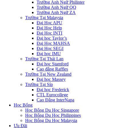
Trường Anh Ngữ Philinter
Trường Anh Ngữ QQ
Trường Anh Ngữ ZA
Trường Tại Malaysia
Đại Học APU
Đại Học Help
Đại Học INTI
Đại học Taylor’s
Đại Học MAHSA
Đại Học SEGI
Đại học IMU
Trường Tại Thái Lan
Đại học Stamford
Cao đẳng Raffles
Trường Tại New Zealand
Đại học Massey
Trường Tại Síp
Đại học Frederick
CTL Eurocollege
Cao Đẳng InterNapa
Học Bổng
Học Bổng Du Học Singapore
Học Bổng Du Học Philippines
Học Bổng Du Học Malaysia
Ưu Đãi