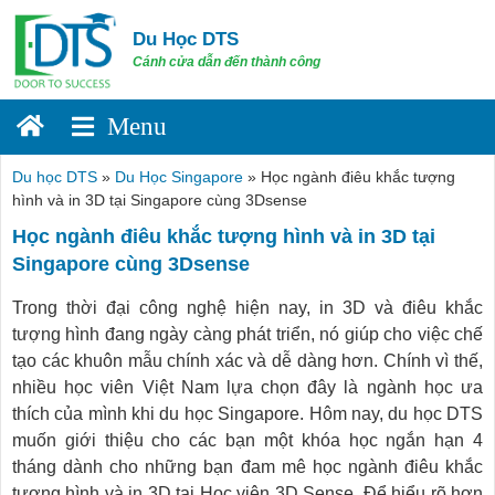
Skip
to
Du Học DTS
content
Cánh cửa dẫn đến thành công
Du học DTS
»
Du Học Singapore
»
Học ngành điêu khắc tượng
hình và in 3D tại Singapore cùng 3Dsense
Học ngành điêu khắc tượng hình và in 3D tại
Singapore cùng 3Dsense
Trong thời đại công nghệ hiện nay, in 3D và điêu khắc
tượng hình đang ngày càng phát triển, nó giúp cho việc chế
tạo các khuôn mẫu chính xác và dễ dàng hơn. Chính vì thế,
nhiều học viên Việt Nam lựa chọn đây là ngành học ưa
thích của mình khi du học Singapore. Hôm nay, du học DTS
muốn giới thiệu cho các bạn một khóa học ngắn hạn 4
tháng dành cho những bạn đam mê học ngành điêu khắc
tượng hình và in 3D tại Học viện 3D Sense. Để hiểu rõ hơn