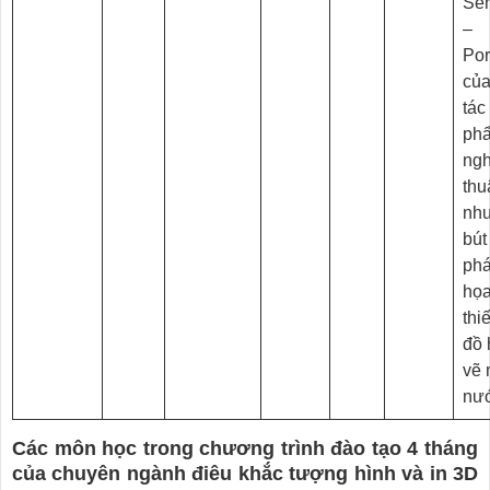
Se
–
Por
của
tác
ph
ng
thu
như
bút
ph
họa
thi
đồ 
vẽ
nư
Các môn học trong chương trình đào tạo 4 tháng
của chuyên ngành điêu khắc tượng hình và in 3D