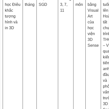
học Điêu
tháng
SGD
3, 7,
môn
bằng
tuổi
khắc
11
Visual
lên
tượng
Art
Ho
hình và
của
tất
in 3D
học
ch
viện
trìn
3D
TH
Sense
– V
qua
kiể
tiế
an
đầu
và
ph
vấn
trư
3D