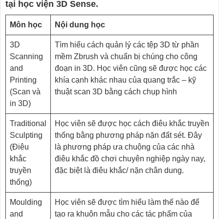
tại học viện 3D Sense.
Môn học
Nội dung học
3D
Tìm hiểu cách quản lý các tệp 3D từ phần
Scanning
mềm Zbrush và chuẩn bị chúng cho công
and
đoạn in 3D. Học viên cũng sẽ được học các
Printing
khía cạnh khác nhau của quang trắc – kỹ
(Scan và
thuật scan 3D bằng cách chụp hình
in 3D)
Traditional
Học viên sẽ được học cách điêu khắc truyền
Sculpting
thống bằng phương pháp nặn đất sét. Đây
(Điêu
là phương pháp ưa chuộng của các nhà
khắc
điêu khắc đồ chơi chuyên nghiệp ngày nay,
truyền
đặc biệt là điêu khắc/ nặn chân dung.
thống)
Moulding
Học viên sẽ được tìm hiểu làm thế nào để
and
tạo ra khuôn mẫu cho các tác phẩm của