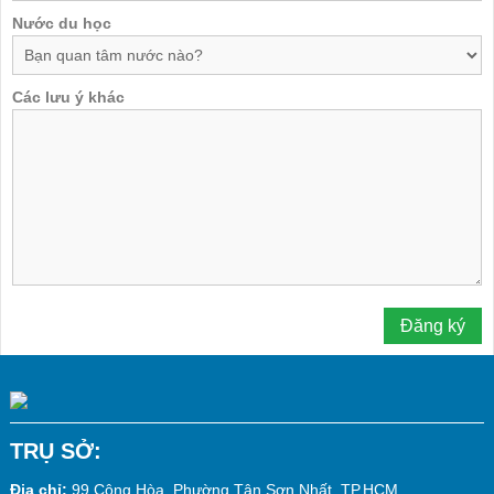
Nước du học
Các lưu ý khác
TRỤ SỞ:
Địa chỉ:
99 Cộng Hòa, Phường Tân Sơn Nhất, TP.HCM