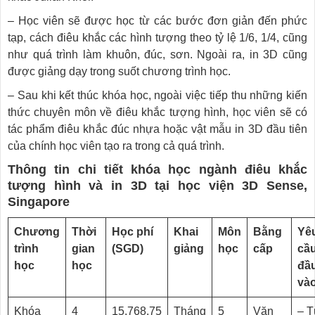
– Học viên sẽ được học từ các bước đơn giản đến phức
tạp, cách điêu khắc các hình tượng theo tỷ lệ 1/6, 1/4, cũng
như quá trình làm khuôn, đúc, sơn. Ngoài ra, in 3D cũng
được giảng dạy trong suốt chương trình học.
– Sau khi kết thúc khóa học, ngoài việc tiếp thu những kiến
thức chuyên môn về điêu khắc tượng hình, học viên sẽ có
tác phẩm điêu khắc đúc nhựa hoặc vật mẫu in 3D đầu tiên
của chính học viên tạo ra trong cả quá trình.
Thông tin chi tiết khóa học ngành điêu khắc
tượng hình và in 3D tại học viện 3D Sense,
Singapore
Chương
Thời
Học phí
Khai
Môn
Bằng
Yê
trình
gian
(SGD)
giảng
học
cấp
cầ
học
học
đầ
và
Khóa
4
15,768.75
Tháng
5
Văn
– T