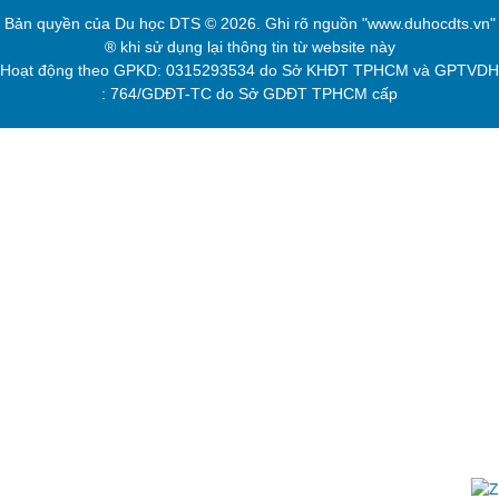
Bản quyền của
Du học DTS
© 2026. Ghi rõ nguồn "www.duhocdts.vn"
® khi sử dụng lại thông tin từ website này
Hoạt động theo GPKD: 0315293534 do Sở KHĐT TPHCM và GPTVDH
: 764/GDĐT-TC do Sở GDĐT TPHCM cấp