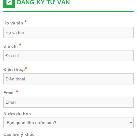
ĐĂNG KÝ TƯ VẤN
*
Họ và tên
*
Địa chỉ
*
Điện thoại
*
Email
Nước du học
Các lưu ý khác