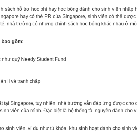
nh sách hỗ trợ học phí hay học bổng dành cho sinh viên nhập 
Singapore hay có thẻ PR của Singapore, sinh viên có thể được
c tế, nhà trường có những chính sách học bổng khác nhau ở mỗi
g bao gồm:
ác như quỹ Needy Student Fund
ản lí và tranh chấp
ất tại Singapore, tuy nhiên, nhà trường vẫn đáp ứng được cho 
sinh viên của mình. Đặc biệt là hệ thống tài nguyên dành cho v
o sinh viên, ví dụ như tủ khóa, khu sinh hoạt dành cho sinh vi