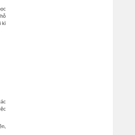
học
 hỗ
 kì
các
iệc
ên,