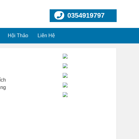
0354919797
Hội Thảo
Liên Hệ
ích
ờng