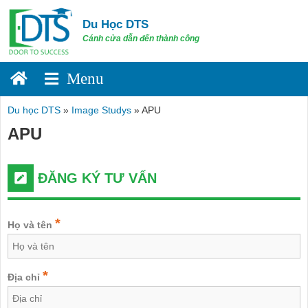
Skip
to
Du Học DTS
content
Cánh cửa dẫn đến thành công
Du học DTS
»
Image Studys
»
APU
APU
ĐĂNG KÝ TƯ VẤN
*
Họ và tên
*
Địa chỉ