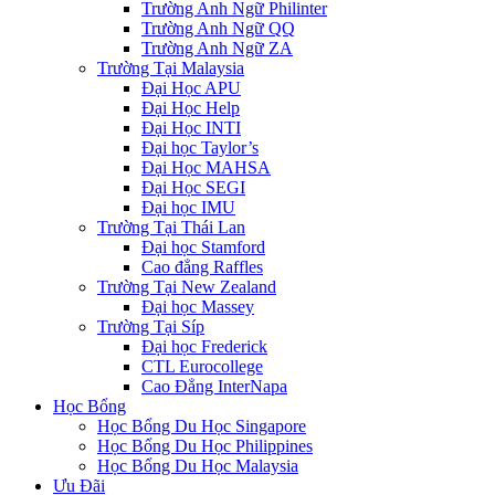
Trường Anh Ngữ Philinter
Trường Anh Ngữ QQ
Trường Anh Ngữ ZA
Trường Tại Malaysia
Đại Học APU
Đại Học Help
Đại Học INTI
Đại học Taylor’s
Đại Học MAHSA
Đại Học SEGI
Đại học IMU
Trường Tại Thái Lan
Đại học Stamford
Cao đẳng Raffles
Trường Tại New Zealand
Đại học Massey
Trường Tại Síp
Đại học Frederick
CTL Eurocollege
Cao Đẳng InterNapa
Học Bổng
Học Bổng Du Học Singapore
Học Bổng Du Học Philippines
Học Bổng Du Học Malaysia
Ưu Đãi