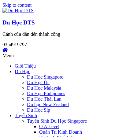
Skip to content
Du Học DTS
Cánh cửa dẫn đến thành công
0354919797
Menu
Giới Thiệu
Du Học
Du Học Singapore
Du Học Úc
Du Học Malaysia
Du Học Philippines
Du Học Thái Lan
Du học New Zealand
Du Học Síp
Tuyển Sinh
Tuyển Sinh Du Học Singapore
O A Level
Quản Trị Kinh Doanh