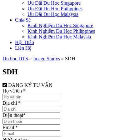
Ưu Đãi Du Học Singapore
Ưu Đãi Du Học Philippines
Ưu Đãi Du Học Malaysia
Chia Sẻ
Kinh Nghiệm Du Học Singapore
Kinh Nghiệm Du Học Philippines
Kinh Nghiệm Du Học Malaysia
Hội Thảo
Liên Hệ
Du học DTS
»
Image Studys
»
SDH
SDH
ĐĂNG KÝ TƯ VẤN
Họ và tên
*
Địa chỉ
*
Điện thoại
*
Email
*
Nước du học