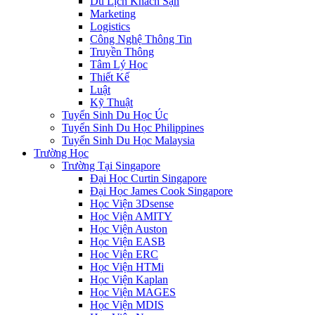
Du Lịch Khách Sạn
Marketing
Logistics
Công Nghệ Thông Tin
Truyền Thông
Tâm Lý Học
Thiết Kế
Luật
Kỹ Thuật
Tuyển Sinh Du Học Úc
Tuyển Sinh Du Học Philippines
Tuyển Sinh Du Học Malaysia
Trường Học
Trường Tại Singapore
Đại Học Curtin Singapore
Đại Học James Cook Singapore
Học Viện 3Dsense
Học Viện AMITY
Học Viện Auston
Học Viện EASB
Học Viện ERC
Học Viện HTMi
Học Viện Kaplan
Học Viện MAGES
Học Viện MDIS