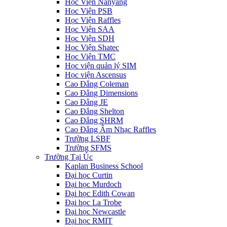
Học Viện Nanyang
Học Viện PSB
Học Viện Raffles
Học Viện SAA
Học Viện SDH
Học Viện Shatec
Học Viện TMC
Học viện quản lý SIM
Học viện Ascensus
Cao Đẳng Coleman
Cao Đẳng Dimensions
Cao Đẳng JE
Cao Đẳng Shelton
Cao Đẳng SHRM
Cao Đẳng Âm Nhạc Raffles
Trường LSBF
Trường SFMS
Trường Tại Úc
Kaplan Business School
Đại học Curtin
Đại học Murdoch
Đại học Edith Cowan
Đại học La Trobe
Đại học Newcastle
Đại học RMIT