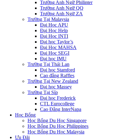
Trường Anh Ngữ Philinter
Trường Anh Ngữ QQ
Trường Anh Ngữ ZA
Trường Tại Malaysia
Đại Học APU
Đại Học Help
Đại Học INTI
Đại học Taylor’s
Đại Học MAHSA
Đại Học SEGI
Đại học IMU
Trường Tại Thái Lan
Đại học Stamford
Cao đẳng Raffles
Trường Tại New Zealand
Đại học Massey
Trường Tại Síp
Đại học Frederick
CTL Eurocollege
Cao Đẳng InterNapa
Học Bổng
Học Bổng Du Học Singapore
Học Bổng Du Học Philippines
Học Bổng Du Học Malaysia
Ưu Đãi