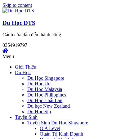
Skip to content
Du Học DTS
Cánh cửa dẫn đến thành công
0354919797
Menu
Giới Thiệu
Du Học
Du Học Singapore
Du Học Úc
Du Học Malaysia
Du Học Philippines
Du Học Thái Lan
Du học New Zealand
Du Học Síp
Tuyển Sinh
Tuyển Sinh Du Học Singapore
O A Level
Quản Trị Kinh Doanh