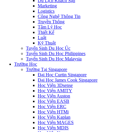
Du Lịch Khách Sạn
Marketing
Logistics
Công Nghệ Thông Tin
Truyền Thông
Tâm Lý Học
Thiết Kế
Luật
Kỹ Thuật
Tuyển Sinh Du Học Úc
Tuyển Sinh Du Học Philippines
Tuyển Sinh Du Học Malaysia
Trường Học
Trường Tại Singapore
Đại Học Curtin Singapore
Đại Học James Cook Singapore
Học Viện 3Dsense
Học Viện AMITY
Học Viện Auston
Học Viện EASB
Học Viện ERC
Học Viện HTMi
Học Viện Kaplan
Học Viện MAGES
Học Viện MDIS