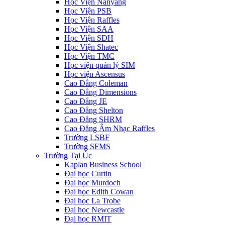
Học Viện Nanyang
Học Viện PSB
Học Viện Raffles
Học Viện SAA
Học Viện SDH
Học Viện Shatec
Học Viện TMC
Học viện quản lý SIM
Học viện Ascensus
Cao Đẳng Coleman
Cao Đẳng Dimensions
Cao Đẳng JE
Cao Đẳng Shelton
Cao Đẳng SHRM
Cao Đẳng Âm Nhạc Raffles
Trường LSBF
Trường SFMS
Trường Tại Úc
Kaplan Business School
Đại học Curtin
Đại học Murdoch
Đại học Edith Cowan
Đại học La Trobe
Đại học Newcastle
Đại học RMIT