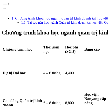
Chương trình khóa học ngành quản trị kinh doanh tại học v
Tại sao nên học ngành Quản trị kinh doanh tại học viện 
Chương trình khóa học ngành quản trị kin
Thời gian
Học phí
Chương trình học
Bằng cấp
học
(SGD)
Dự bị Đại học
4 – 6 tháng
4,400
Học viện
Nanyang cấp
Cao đẳng Quản trị kinh
6 – 8 tháng
8,800
bằng
doanh