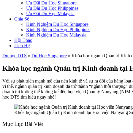
Ưu Đãi Du Học Singapore
Ưu Đãi Du Học Philippines
Ưu Đãi Du Học Malaysia
Chia Sẻ
Kinh Nghiệm Du Học Singapore
Kinh Nghiệm Du Học Philippines
Kinh Nghiệm Du Học Malaysia
Hội Thảo
Liên Hệ
Du học DTS
»
Du Học Singapore
»
Khóa học ngành Quản trị Kinh 
Khóa học ngành Quản trị Kinh doanh tại 
Với sự phát triển mạnh mẽ của nền kinh tế và sự ra đời của hàng loạt 
vì thế, ngành quản trị kinh doanh đã trở thành “ngành thời thượng” 
doanh thì không thể không kể đến học viện Quản lý Nanyang (NIM Sing
học DTS tìm hiểu ngay nhé!
Khóa học ngành Quản trị Kinh doanh tại Học viện Nanyang S
Mục Lục Bài Viết