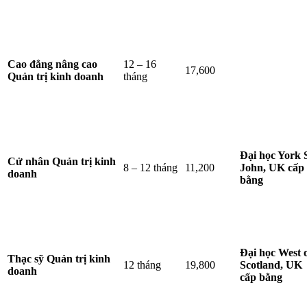
Cao đẳng nâng cao
12 – 16
17,600
Quản trị kinh doanh
tháng
Đại học York 
Cử nhân Quản trị kinh
8 – 12 tháng
11,200
John, UK cấp
doanh
bằng
Đại học West 
Thạc sỹ Quản trị kinh
12 tháng
19,800
Scotland, UK
doanh
cấp bằng