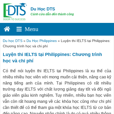
Skip
to
Du Học DTS
content
Cánh cửa dẫn đến thành công
Du học DTS
»
Du Học Philippines
»
Luyện thi IELTS tại Philippines:
Chương trình học và chi phí
Luyện thi IELTS tại Philippines: Chương trình
học và chi phí
Có thể nói luyện thi IELTS tại Philippines là xu thế của
nhiều nhiều học viên với mong muốn cải thiện, nâng cao kỹ
năng tiếng anh của mình. Tại Philippines có rất nhiều
trường dạy IELTS với chất lượng giảng dạy tốt và đội ngũ
giáo viên giàu kinh nghiệm. Tuy nhiên, nhiều bạn học viên
vẫn còn rất hoang mang về các khóa học cũng như chi phí
cần thiết để có thể tham gia một khóa học IELTS từ cơ bản
đến nâng cao. Nguyên nhân chính là do có quá nhiều thông