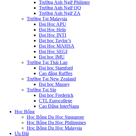
Trường Anh Ngữ Philinter
Trường Anh Ngữ QQ
Trường Anh Ngữ ZA
Trường Tại Malaysia
Đại Học APU
Đại Học Help
Đại Học INTI
Đại học Taylor’s
Đại Học MAHSA
Đại Học SEGI
Đại học IMU
Trường Tại Thái Lan
Đại học Stamford
Cao đẳng Raffles
Trường Tại New Zealand
Đại học Massey
Trường Tại Síp
Đại học Frederick
CTL Eurocollege
Cao Đẳng InterNapa
Học Bổng
Học Bổng Du Học Singapore
Học Bổng Du Học Philippines
Học Bổng Du Học Malaysia
Ưu Đãi