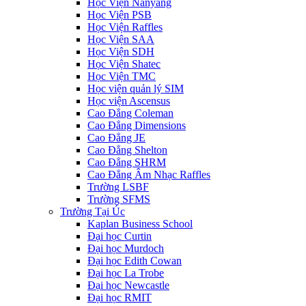
Học Viện Nanyang
Học Viện PSB
Học Viện Raffles
Học Viện SAA
Học Viện SDH
Học Viện Shatec
Học Viện TMC
Học viện quản lý SIM
Học viện Ascensus
Cao Đẳng Coleman
Cao Đẳng Dimensions
Cao Đẳng JE
Cao Đẳng Shelton
Cao Đẳng SHRM
Cao Đẳng Âm Nhạc Raffles
Trường LSBF
Trường SFMS
Trường Tại Úc
Kaplan Business School
Đại học Curtin
Đại học Murdoch
Đại học Edith Cowan
Đại học La Trobe
Đại học Newcastle
Đại học RMIT