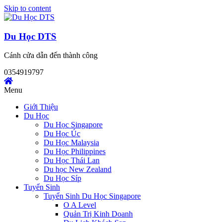
Skip to content
Du Học DTS
Cánh cửa dẫn đến thành công
0354919797
Menu
Giới Thiệu
Du Học
Du Học Singapore
Du Học Úc
Du Học Malaysia
Du Học Philippines
Du Học Thái Lan
Du học New Zealand
Du Học Síp
Tuyển Sinh
Tuyển Sinh Du Học Singapore
O A Level
Quản Trị Kinh Doanh