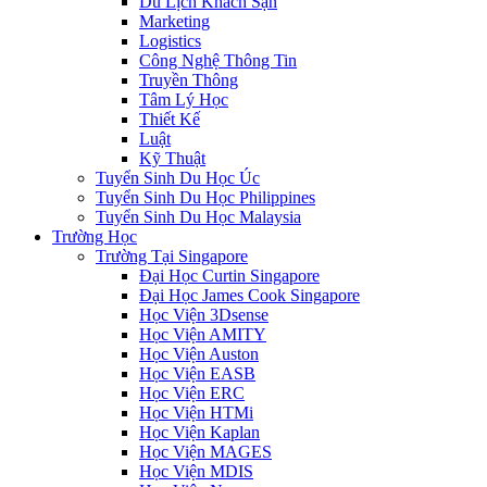
Du Lịch Khách Sạn
Marketing
Logistics
Công Nghệ Thông Tin
Truyền Thông
Tâm Lý Học
Thiết Kế
Luật
Kỹ Thuật
Tuyển Sinh Du Học Úc
Tuyển Sinh Du Học Philippines
Tuyển Sinh Du Học Malaysia
Trường Học
Trường Tại Singapore
Đại Học Curtin Singapore
Đại Học James Cook Singapore
Học Viện 3Dsense
Học Viện AMITY
Học Viện Auston
Học Viện EASB
Học Viện ERC
Học Viện HTMi
Học Viện Kaplan
Học Viện MAGES
Học Viện MDIS