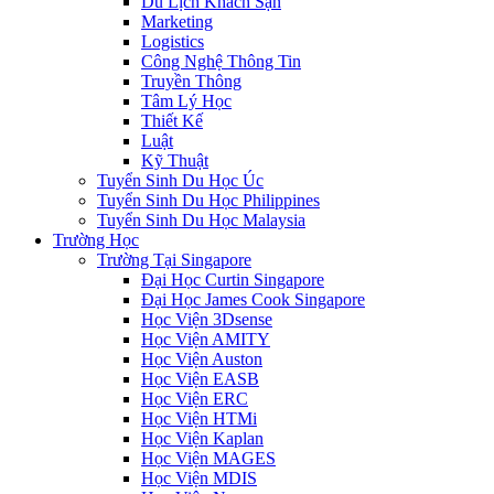
Du Lịch Khách Sạn
Marketing
Logistics
Công Nghệ Thông Tin
Truyền Thông
Tâm Lý Học
Thiết Kế
Luật
Kỹ Thuật
Tuyển Sinh Du Học Úc
Tuyển Sinh Du Học Philippines
Tuyển Sinh Du Học Malaysia
Trường Học
Trường Tại Singapore
Đại Học Curtin Singapore
Đại Học James Cook Singapore
Học Viện 3Dsense
Học Viện AMITY
Học Viện Auston
Học Viện EASB
Học Viện ERC
Học Viện HTMi
Học Viện Kaplan
Học Viện MAGES
Học Viện MDIS