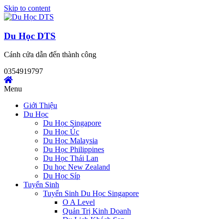
Skip to content
Du Học DTS
Cánh cửa dẫn đến thành công
0354919797
Menu
Giới Thiệu
Du Học
Du Học Singapore
Du Học Úc
Du Học Malaysia
Du Học Philippines
Du Học Thái Lan
Du học New Zealand
Du Học Síp
Tuyển Sinh
Tuyển Sinh Du Học Singapore
O A Level
Quản Trị Kinh Doanh