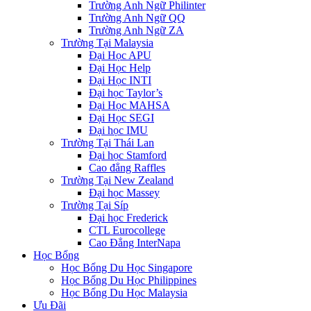
Trường Anh Ngữ Philinter
Trường Anh Ngữ QQ
Trường Anh Ngữ ZA
Trường Tại Malaysia
Đại Học APU
Đại Học Help
Đại Học INTI
Đại học Taylor’s
Đại Học MAHSA
Đại Học SEGI
Đại học IMU
Trường Tại Thái Lan
Đại học Stamford
Cao đẳng Raffles
Trường Tại New Zealand
Đại học Massey
Trường Tại Síp
Đại học Frederick
CTL Eurocollege
Cao Đẳng InterNapa
Học Bổng
Học Bổng Du Học Singapore
Học Bổng Du Học Philippines
Học Bổng Du Học Malaysia
Ưu Đãi