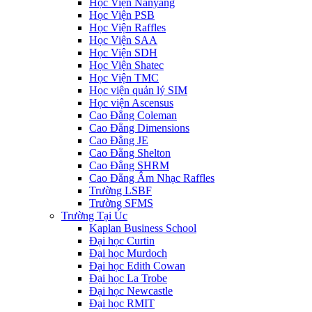
Học Viện Nanyang
Học Viện PSB
Học Viện Raffles
Học Viện SAA
Học Viện SDH
Học Viện Shatec
Học Viện TMC
Học viện quản lý SIM
Học viện Ascensus
Cao Đẳng Coleman
Cao Đẳng Dimensions
Cao Đẳng JE
Cao Đẳng Shelton
Cao Đẳng SHRM
Cao Đẳng Âm Nhạc Raffles
Trường LSBF
Trường SFMS
Trường Tại Úc
Kaplan Business School
Đại học Curtin
Đại học Murdoch
Đại học Edith Cowan
Đại học La Trobe
Đại học Newcastle
Đại học RMIT