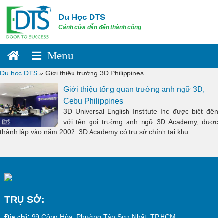
Skip
to
Du Học DTS
content
Cánh cửa dẫn đến thành công
Du học DTS
»
Giới thiệu trường 3D Philippines
Giới thiệu tổng quan trường anh ngữ 3D,
Cebu Philippines
3D Universal English Institute Inc được biết đến
với tên gọi trường anh ngữ 3D Academy, được
thành lập vào năm 2002. 3D Academy có trụ sở chính tại khu
TRỤ SỞ:
Địa chỉ:
99 Cộng Hòa, Phường Tân Sơn Nhất, TP.HCM