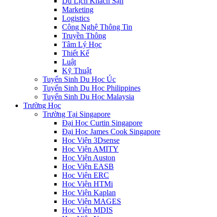
Du Lịch Khách Sạn
Marketing
Logistics
Công Nghệ Thông Tin
Truyền Thông
Tâm Lý Học
Thiết Kế
Luật
Kỹ Thuật
Tuyển Sinh Du Học Úc
Tuyển Sinh Du Học Philippines
Tuyển Sinh Du Học Malaysia
Trường Học
Trường Tại Singapore
Đại Học Curtin Singapore
Đại Học James Cook Singapore
Học Viện 3Dsense
Học Viện AMITY
Học Viện Auston
Học Viện EASB
Học Viện ERC
Học Viện HTMi
Học Viện Kaplan
Học Viện MAGES
Học Viện MDIS