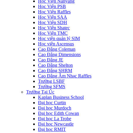
Học Viện Nanyang
Học Viện PSB
Học Viện Raffles
Học Viện SAA
Học Viện SDH
Học Viện Shatec
Học Viện TMC
Học viện quản lý SIM
Học viện Ascensus
Cao Đẳng Coleman
Cao Đẳng Dimensions
Cao Đẳng JE
Cao Đẳng Shelton
Cao Đẳng SHRM
Cao Đẳng Âm Nhạc Raffles
Trường LSBF
Trường SFMS
Trường Tại Úc
Kaplan Business School
Đại học Curtin
Đại học Murdoch
Đại học Edith Cowan
Đại học La Trobe
Đại học Newcastle
Đại học RMIT