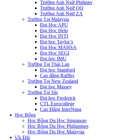
Trường Anh Ngữ Philinter
Trường Anh Ngữ QQ
Trường Anh Ngữ ZA
Trường Tại Malaysia
Đại Học APU
Đại Học Help
Đại Học INTI
Đại học Taylor’s
Đại Học MAHSA
Đại Học SEGI
Đại học IMU
Trường Tại Thái Lan
Đại học Stamford
Cao đẳng Raffles
Trường Tại New Zealand
Đại học Massey
Trường Tại Síp
Đại học Frederick
CTL Eurocollege
Cao Đẳng InterNapa
Học Bổng
Học Bổng Du Học Singapore
Học Bổng Du Học Philippines
Học Bổng Du Học Malaysia
Ưu Đãi