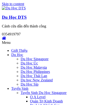
Skip to content
Du Học DTS
Cánh cửa dẫn đến thành công
0354919797
Menu
Giới Thiệu
Du Học
Du Học Singapore
Du Học Úc
Du Học Malaysia
Du Học Philippines
Du Học Thái Lan
Du học New Zealand
Du Học Síp
Tuyển Sinh
Tuyển Sinh Du Học Singapore
O A Level
Quản Trị Kinh Doanh