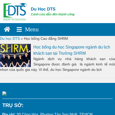
Skip
to
Du Học DTS
content
Cánh cửa dẫn đến thành công
Du học DTS
»
Học bổng Cao đẳng SHRM
Học bổng du học Singapore ngành du lịch
khách sạn tại Trường SHRM
Ngành dịch vụ nhà hàng khách sạn của
Singapore được đánh giá là ngành kinh tế mũi
nhọn của quốc gia này. Vì thế, du học Singapore ngành du lịch
TRỤ SỞ:
Địa chỉ:
99 Cộng Hòa, Phường Tân Sơn Nhất, TP.HCM