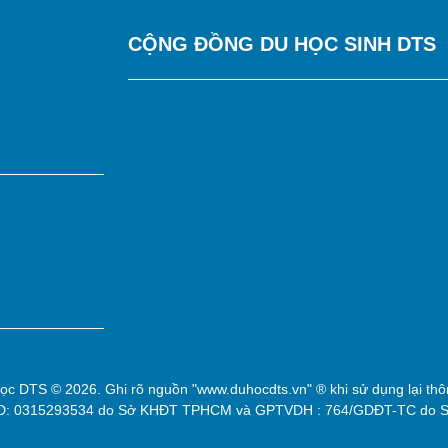
CỘNG ĐỒNG DU HỌC SINH DTS
học DTS
© 2026. Ghi rõ nguồn "www.duhocdts.vn" ® khi sử dụng lại thôn
KD: 0315293534 do Sở KHĐT TPHCM và GPTVDH : 764/GDĐT-TC do