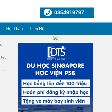
0354919797
Hội Thảo
Liên Hệ
à
Hiệp