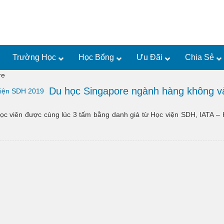
Trường Học
Học Bổng
Ưu Đãi
Chia Sẻ
re
Du học Singapore ngành hàng không v
ọc viên được cùng lúc 3 tấm bằng danh giá từ Học viện SDH, IATA – 