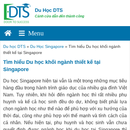
Skip
to
Du Học DTS
content
Cánh cửa dẫn đến thành công
Du học DTS
»
Du Học Singapore
»
Tìm hiểu Du học khối ngành
thiết kế tại Singapore
Tìm hiểu Du học khối ngành thiết kế tại
Singapore
Du học Singapore hiện tại vẫn là một trong những mục tiêu
hàng đầu trong hành trình giáo dục của nhiều gia đình Việt
Nam. Tuy nhiên, khi hỏi đến ngành học thì rất nhiều phụ
huynh và kể cả học sinh đều do dự, không biết phải lựa
chọn ngành học như thế nào để phù hợp với xu hướng của
thời đại, cũng như phù hợp với thế mạnh và tính cách của
cá nhân. Nếu hiện tại, phụ huynh và học sinh vẫn chưa
quyết định được ngành học khi du học tại Singapore thì