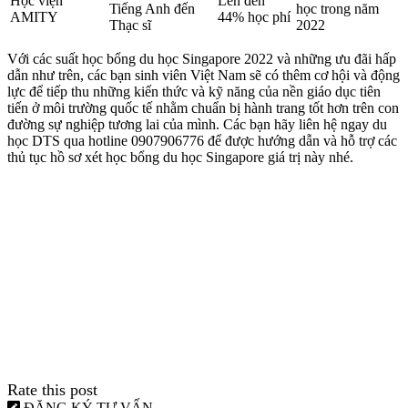
Học viện
Lên đến
Tiếng Anh đến
học trong năm
AMITY
44% học phí
Thạc sĩ
2022
Với các suất học bổng du học Singapore 2022 và những ưu đãi hấp
dẫn như trên, các bạn sinh viên Việt Nam sẽ có thêm cơ hội và động
lực để tiếp thu những kiến thức và kỹ năng của nền giáo dục tiên
tiến ở môi trường quốc tế nhằm chuẩn bị hành trang tốt hơn trên con
đường sự nghiệp tương lai của mình. Các bạn hãy liên hệ ngay du
học DTS qua hotline 0907906776 để được hướng dẫn và hỗ trợ các
thủ tục hồ sơ xét học bổng du học Singapore giá trị này nhé.
Rate this post
ĐĂNG KÝ TƯ VẤN