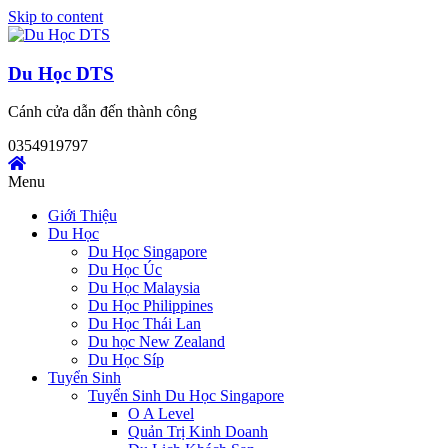
Skip to content
Du Học DTS
Cánh cửa dẫn đến thành công
0354919797
Menu
Giới Thiệu
Du Học
Du Học Singapore
Du Học Úc
Du Học Malaysia
Du Học Philippines
Du Học Thái Lan
Du học New Zealand
Du Học Síp
Tuyển Sinh
Tuyển Sinh Du Học Singapore
O A Level
Quản Trị Kinh Doanh