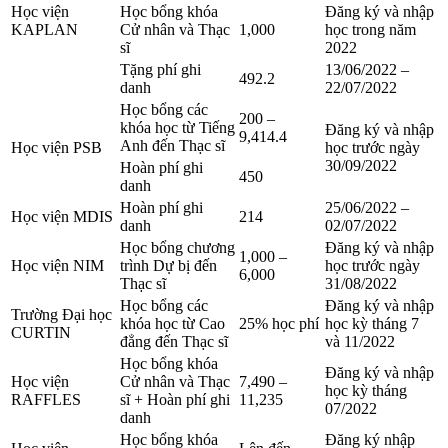
Học viện
Học bổng khóa
Đăng ký và nhập
KAPLAN
Cử nhân và Thạc
1,000
học trong năm
sĩ
2022
Tặng phí ghi
13/06/2022 –
492.2
danh
22/07/2022
Học bổng các
200 –
khóa học từ Tiếng
Đăng ký và nhập
9,414.4
Anh đến Thạc sĩ
Học viện PSB
học trước ngày
30/09/2022
Hoàn phí ghi
450
danh
Hoàn phí ghi
25/06/2022 –
Học viện MDIS
214
danh
02/07/2022
Học bổng chương
Đăng ký và nhập
1,000 –
Học viện NIM
trình Dự bị đến
học trước ngày
6,000
Thạc sĩ
31/08/2022
Học bổng các
Đăng ký và nhập
Trường Đại học
khóa học từ Cao
25% học phí
học kỳ tháng 7
CURTIN
đẳng đến Thạc sĩ
và 11/2022
Học bổng khóa
Đăng ký và nhập
Học viện
Cử nhân và Thạc
7,490 –
học kỳ tháng
RAFFLES
sĩ + Hoàn phí ghi
11,235
07/2022
danh
Học bổng khóa
Đăng ký nhập