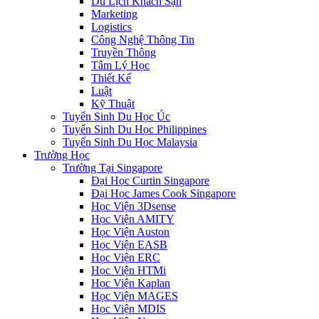
Du Lịch Khách Sạn
Marketing
Logistics
Công Nghệ Thông Tin
Truyền Thông
Tâm Lý Học
Thiết Kế
Luật
Kỹ Thuật
Tuyển Sinh Du Học Úc
Tuyển Sinh Du Học Philippines
Tuyển Sinh Du Học Malaysia
Trường Học
Trường Tại Singapore
Đại Học Curtin Singapore
Đại Học James Cook Singapore
Học Viện 3Dsense
Học Viện AMITY
Học Viện Auston
Học Viện EASB
Học Viện ERC
Học Viện HTMi
Học Viện Kaplan
Học Viện MAGES
Học Viện MDIS