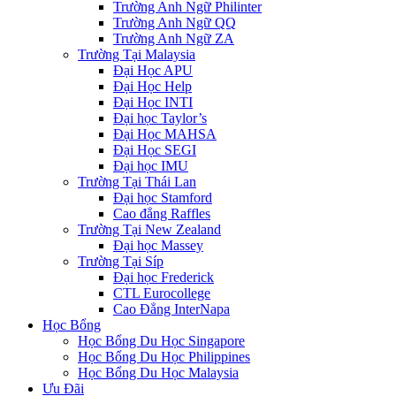
Trường Anh Ngữ Philinter
Trường Anh Ngữ QQ
Trường Anh Ngữ ZA
Trường Tại Malaysia
Đại Học APU
Đại Học Help
Đại Học INTI
Đại học Taylor’s
Đại Học MAHSA
Đại Học SEGI
Đại học IMU
Trường Tại Thái Lan
Đại học Stamford
Cao đẳng Raffles
Trường Tại New Zealand
Đại học Massey
Trường Tại Síp
Đại học Frederick
CTL Eurocollege
Cao Đẳng InterNapa
Học Bổng
Học Bổng Du Học Singapore
Học Bổng Du Học Philippines
Học Bổng Du Học Malaysia
Ưu Đãi