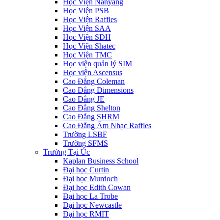
Học Viện Nanyang
Học Viện PSB
Học Viện Raffles
Học Viện SAA
Học Viện SDH
Học Viện Shatec
Học Viện TMC
Học viện quản lý SIM
Học viện Ascensus
Cao Đẳng Coleman
Cao Đẳng Dimensions
Cao Đẳng JE
Cao Đẳng Shelton
Cao Đẳng SHRM
Cao Đẳng Âm Nhạc Raffles
Trường LSBF
Trường SFMS
Trường Tại Úc
Kaplan Business School
Đại học Curtin
Đại học Murdoch
Đại học Edith Cowan
Đại học La Trobe
Đại học Newcastle
Đại học RMIT