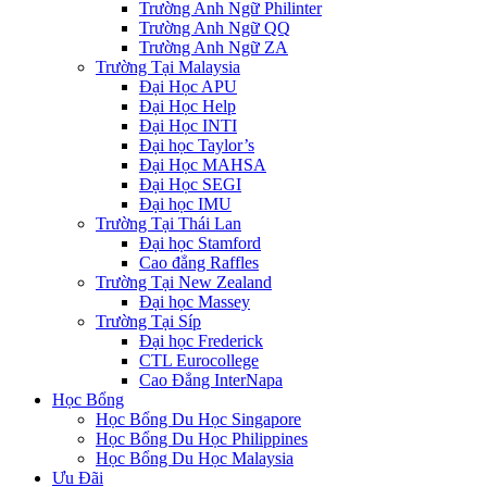
Trường Anh Ngữ Philinter
Trường Anh Ngữ QQ
Trường Anh Ngữ ZA
Trường Tại Malaysia
Đại Học APU
Đại Học Help
Đại Học INTI
Đại học Taylor’s
Đại Học MAHSA
Đại Học SEGI
Đại học IMU
Trường Tại Thái Lan
Đại học Stamford
Cao đẳng Raffles
Trường Tại New Zealand
Đại học Massey
Trường Tại Síp
Đại học Frederick
CTL Eurocollege
Cao Đẳng InterNapa
Học Bổng
Học Bổng Du Học Singapore
Học Bổng Du Học Philippines
Học Bổng Du Học Malaysia
Ưu Đãi