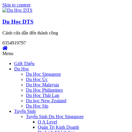
Skip to content
Du Học DTS
Cánh cửa dẫn đến thành công
0354919797
Menu
Giới Thiệu
Du Học
Du Học Singapore
Du Học Úc
Du Học Malaysia
Du Học Philippines
Du Học Thái Lan
Du học New Zealand
Du Học Síp
Tuyển Sinh
Tuyển Sinh Du Học Singapore
O A Level
Quản Trị Kinh Doanh