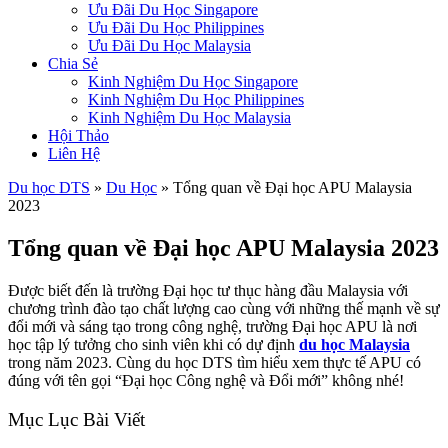
Ưu Đãi Du Học Singapore
Ưu Đãi Du Học Philippines
Ưu Đãi Du Học Malaysia
Chia Sẻ
Kinh Nghiệm Du Học Singapore
Kinh Nghiệm Du Học Philippines
Kinh Nghiệm Du Học Malaysia
Hội Thảo
Liên Hệ
Du học DTS
»
Du Học
»
Tổng quan về Đại học APU Malaysia
2023
Tổng quan về Đại học APU Malaysia 2023
Được biết đến là trường Đại học tư thục hàng đầu Malaysia với
chương trình đào tạo chất lượng cao cùng với những thế mạnh về sự
đổi mới và sáng tạo trong công nghệ, trường Đại học APU là nơi
học tập lý tưởng cho sinh viên khi có dự định
du học Malaysia
trong năm 2023. Cùng du học DTS tìm hiểu xem thực tế APU có
đúng với tên gọi “Đại học Công nghệ và Đổi mới” không nhé!
Mục Lục Bài Viết