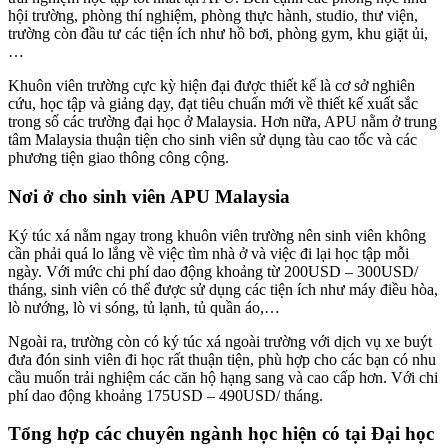
hội trường, phòng thí nghiệm, phòng thực hành, studio, thư viện,
trường còn đầu tư các tiện ích như hồ bơi, phòng gym, khu giặt ủi,
…
Khuôn viên trường cực kỳ hiện đại được thiết kế là cơ sở nghiên
cứu, học tập và giảng dạy, đạt tiêu chuẩn mới về thiết kế xuất sắc
trong số các trường đại học ở Malaysia. Hơn nữa, APU nằm ở trung
tâm Malaysia thuận tiện cho sinh viên sử dụng tàu cao tốc và các
phương tiện giao thông công cộng.
Nơi ở cho sinh viên APU Malaysia
Ký túc xá nằm ngay trong khuôn viên trường nên sinh viên không
cần phải quá lo lắng về việc tìm nhà ở và việc đi lại học tập mỗi
ngày. Với mức chi phí dao động khoảng từ 200USD – 300USD/
tháng, sinh viên có thể được sử dụng các tiện ích như máy điều hòa,
lò nướng, lò vi sóng, tủ lạnh, tủ quần áo,…
Ngoài ra, trường còn có ký túc xá ngoài trường với dịch vụ xe buýt
đưa đón sinh viên đi học rất thuận tiện, phù hợp cho các bạn có nhu
cầu muốn trải nghiệm các căn hộ hạng sang và cao cấp hơn. Với chi
phí dao động khoảng 175USD – 490USD/ tháng.
Tổng hợp các chuyên ngành học hiện có tại Đại học