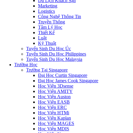
Du Lịch Khách Sạn
Marketing
Logistics
Công Nghệ Thông Tin
Truyền Thông
Tâm Lý Học
Thiết Kế
Luật
Kỹ Thuật
Tuyển Sinh Du Học Úc
Tuyển Sinh Du Học Philippines
Tuyển Sinh Du Học Malaysia
Trường Học
Trường Tại Singapore
Đại Học Curtin Singapore
Đại Học James Cook Singapore
Học Viện 3Dsense
Học Viện AMITY
Học Viện Auston
Học Viện EASB
Học Viện ERC
Học Viện HTMi
Học Viện Kaplan
Học Viện MAGES
Học Viện MDIS