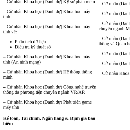
– Cử nhân Khoa học (Danh dự) Kỹ sư phần mềm
– Cử nhân (Dan
– Cử nhân Khoa học (Danh dự) Khoa học máy
– Cử nhân (Danh
tính
– Cử nhân (Danh
– Cử nhân Khoa học (Danh dự) Khoa học máy
chuyên ngành Ma
tính về:
– Cử nhân (Danh
Phân tích dữ liệu
thông và Quan h
Điều tra kỹ thuật số
– Cử nhân (Danh
– Cử nhân Khoa học (Danh dự) Khoa học máy
tính (An ninh mạng)
– Cử nhân (Danh 
– Cử nhân Khoa học (Danh dự) Hệ thống thông
– Cử nhân Khoa 
minh
– Cử nhân Khoa học (Danh dự) Công nghệ truyền
thông đa phương tiện chuyên ngành VR/AR
– Cử nhân Khoa học (Danh dự) Phát triển game
máy tính
Kế toán, Tài chính, Ngân hàng & Định giá bảo
hiểm