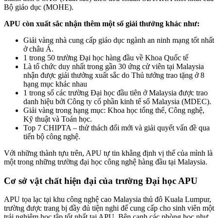
Bộ giáo dục (MOHE).
APU còn xuất sắc nhận thêm một số giải thưởng khác như:
Giải vàng nhà cung cấp giáo dục ngành an ninh mạng tốt nhất
ở châu Á.
1 trong 50 trường Đại học hàng đầu về Khoa Quốc tế
Là tổ chức duy nhất trong gần 30 ứng cử viên tại Malaysia
nhận được giải thưởng xuất sắc do Thủ tướng trao tặng ở 8
hạng mục khác nhau
1 trong số các trường Đại học đầu tiên ở Malaysia được trao
danh hiệu bởi Công ty cổ phần kinh tế số Malaysia (MDEC).
Giải vàng trong hạng mục: Khoa học tổng thể, Công nghệ,
Kỹ thuật và Toán học.
Top 7 CHIPTA – thử thách đổi mới và giải quyết vấn đề qua
tiến bộ công nghệ.
Với những thành tựu trên, APU tự tin khẳng định vị thế của mình là
một trong những trường đại học công nghệ hàng đầu tại Malaysia.
Cơ sở vật chất hiện đại của trường Đại học APU
APU tọa lạc tại khu công nghệ cao Malaysia thủ đô Kuala Lumpur,
trường được trang bị đầy đủ tiện nghi để cung cấp cho sinh viên một
trải nghiệm học tập tốt nhất tại APU. Bên cạnh các phòng học như