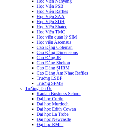
Học Viện Nanyang
Học Viện PSB
Học Viện Raffles
Học Viện SAA
Học Viện SDH
Học Viện Shatec
Học Viện TMC
Học viện quản lý SIM
Học viện Ascensus
Cao Đẳng Coleman
Cao Đẳng Dimensions
Cao Đẳng JE
Cao Đẳng Shelton
Cao Đẳng SHRM
Cao Đẳng Âm Nhạc Raffles
Trường LSBF
Trường SFMS
Trường Tại Úc
Kaplan Business School
Đại học Curtin
Đại học Murdoch
Đại học Edith Cowan
Đại học La Trobe
Đại học Newcastle
Đại học RMIT