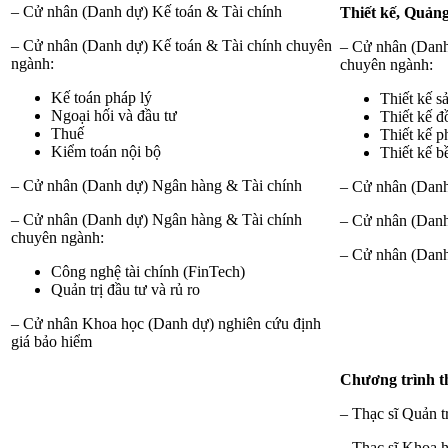
– Cử nhân (Danh dự) Kế toán & Tài chính
Thiết kế, Quảng
– Cử nhân (Danh dự) Kế toán & Tài chính chuyên
– Cử nhân (Danh
ngành:
chuyên ngành:
Kế toán pháp lý
Thiết kế 
Ngoại hối và đầu tư
Thiết kế đ
Thuế
Thiết kế p
Kiểm toán nội bộ
Thiết kế 
– Cử nhân (Danh dự) Ngân hàng & Tài chính
– Cử nhân (Danh
– Cử nhân (Danh dự) Ngân hàng & Tài chính
– Cử nhân (Danh
chuyên ngành:
– Cử nhân (Danh
Công nghệ tài chính (FinTech)
Quản trị đầu tư và rủ ro
– Cử nhân Khoa học (Danh dự) nghiên cứu định
giá bảo hiểm
Chương trình th
– Thạc sĩ Quản t
– Thạc sĩ Khoa h