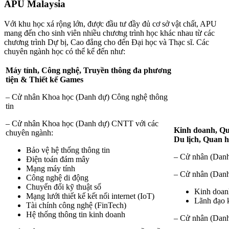
APU Malaysia
Với khu học xá rộng lớn, được đầu tư đầy đủ cơ sở vật chất, APU
mang đến cho sinh viên nhiều chương trình học khác nhau từ các
chương trình Dự bị, Cao đẳng cho đến Đại học và Thạc sĩ. Các
chuyên ngành học có thể kể đến như:
Máy tính, Công nghệ, Truyền thông đa phương
tiện & Thiết kế Games
– Cử nhân Khoa học (Danh dự) Công nghệ thông
tin
– Cử nhân Khoa học (Danh dự) CNTT với các
Kinh doanh, Qu
chuyên ngành:
Du lịch, Quan h
Bảo vệ hệ thống thông tin
– Cử nhân (Danh
Điện toán đám mây
Mạng máy tính
– Cử nhân (Dan
Công nghệ di động
Chuyển đổi kỹ thuật số
Kinh doan
Mạng lưới thiết kế kết nối internet (IoT)
Lãnh đạo k
Tài chính công nghệ (FinTech)
Hệ thống thông tin kinh doanh
– Cử nhân (Danh