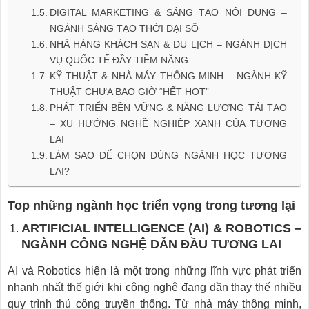
DIGITAL MARKETING & SÁNG TẠO NỘI DUNG –
NGÀNH SÁNG TẠO THỜI ĐẠI SỐ
NHÀ HÀNG KHÁCH SẠN & DU LỊCH – NGÀNH DỊCH
VỤ QUỐC TẾ ĐẦY TIỀM NĂNG
KỸ THUẬT & NHÀ MÁY THÔNG MINH – NGÀNH KỸ
THUẬT CHƯA BAO GIỜ “HẾT HOT”
PHÁT TRIỂN BỀN VỮNG & NĂNG LƯỢNG TÁI TẠO
– XU HƯỚNG NGHỀ NGHIỆP XANH CỦA TƯƠNG
LAI
LÀM SAO ĐỂ CHỌN ĐÚNG NGÀNH HỌC TƯƠNG
LAI?
Top những ngành học triển vọng trong tương lại
ARTIFICIAL INTELLIGENCE (AI) & ROBOTICS –
NGÀNH CÔNG NGHỆ DẪN ĐẦU TƯƠNG LAI
AI và Robotics hiện là một trong những lĩnh vực phát triển
nhanh nhất thế giới khi công nghệ đang dần thay thế nhiều
quy trình thủ công truyền thống. Từ nhà máy thông minh,