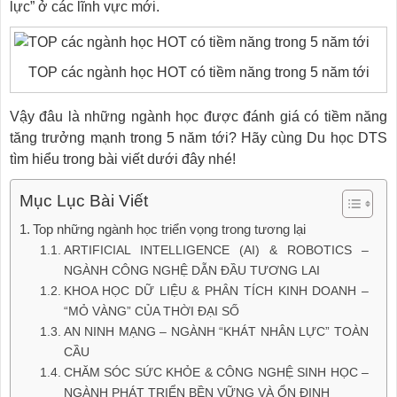
lực” ở các lĩnh vực mới.
TOP các ngành học HOT có tiềm năng trong 5 năm tới
Vậy đâu là những ngành học được đánh giá có tiềm năng
tăng trưởng mạnh trong 5 năm tới? Hãy cùng Du học DTS
tìm hiểu trong bài viết dưới đây nhé!
Mục Lục Bài Viết
Top những ngành học triển vọng trong tương lại
ARTIFICIAL INTELLIGENCE (AI) & ROBOTICS –
NGÀNH CÔNG NGHỆ DẪN ĐẦU TƯƠNG LAI
KHOA HỌC DỮ LIỆU & PHÂN TÍCH KINH DOANH –
“MỎ VÀNG” CỦA THỜI ĐẠI SỐ
AN NINH MẠNG – NGÀNH “KHÁT NHÂN LỰC” TOÀN
CẦU
CHĂM SÓC SỨC KHỎE & CÔNG NGHỆ SINH HỌC –
NGÀNH PHÁT TRIỂN BỀN VỮNG VÀ ỔN ĐỊNH