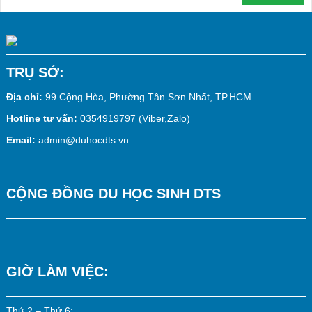
TRỤ SỞ:
Địa chỉ:
99 Cộng Hòa, Phường Tân Sơn Nhất, TP.HCM
Hotline tư vấn:
0354919797 (Viber,Zalo)
Email:
admin@duhocdts.vn
CỘNG ĐỒNG DU HỌC SINH DTS
GIỜ LÀM VIỆC:
Thứ 2 – Thứ 6: