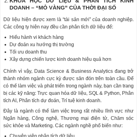
KHOA HỌC DỮ LIỆU & PHÂN TÍCH KINH
DOANH – “MỎ VÀNG” CỦA THỜI ĐẠI SỐ
Dữ liệu hiện được xem là “tài sản mới” của doanh nghiệp.
Các công ty hiện nay đều cần phân tích dữ liệu để:
Hiểu hành vi khách hàng
Dự đoán xu hướng thị trường
Tối ưu doanh thu
Xây dựng chiến lược kinh doanh hiệu quả hơn
Chính vì vậy, Data Science & Business Analytics đang trở
thành nhóm ngành cực kỳ được săn đón trên toàn cầu. Để
có thể làm việc và phát triển trong ngành này, bạn cần trang
bị các kỹ năng: Trực quan hóa dữ liệu, SQL & Python, Phân
tích AI, Phân tích dự đoán, Trí tuệ kinh doanh.
Đây là ngành có thể làm việc trong rất nhiều lĩnh vực như
Ngân hàng, Công nghệ, Thương mại điện tử, Chăm sóc
sức khỏe và Marketing. Các ngành nghề phổ biến như:
Chuyên viên phân tích dữ liệu