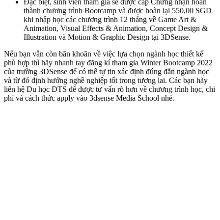
Đặc biệt, sinh viên tham gia sẽ được cấp Chứng nhận hoàn
thành chương trình Bootcamp và được hoàn lại 550,00 SGD
khi nhập học các chương trình 12 tháng về Game Art &
Animation, Visual Effects & Animation, Concept Design &
Illustration và Motion & Graphic Design tại 3DSense.
Nếu bạn vẫn còn băn khoăn về việc lựa chọn ngành học thiết kế
phù hợp thì hãy nhanh tay đăng kí tham gia Winter Bootcamp 2022
của trường 3DSense để có thể tự tin xác định đúng đắn ngành học
và từ đó định hướng nghề nghiệp tốt trong tương lai. Các bạn hãy
liên hệ Du học DTS để được tư vấn rõ hơn về chương trình học, chi
phí và cách thức apply vào 3dsense Media School nhé.