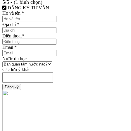
5/5 - (1 bình chọn)
ĐĂNG KÝ TƯ VẤN
Họ và tên
*
Địa chỉ
*
Điện thoại
*
Email
*
Nước du học
Các lưu ý khác