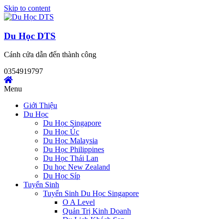
Skip to content
Du Học DTS
Cánh cửa dẫn đến thành công
0354919797
Menu
Giới Thiệu
Du Học
Du Học Singapore
Du Học Úc
Du Học Malaysia
Du Học Philippines
Du Học Thái Lan
Du học New Zealand
Du Học Síp
Tuyển Sinh
Tuyển Sinh Du Học Singapore
O A Level
Quản Trị Kinh Doanh