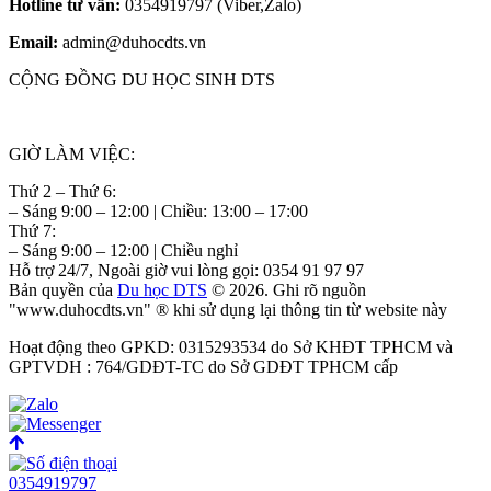
Hotline tư vấn:
0354919797 (Viber,Zalo)
Email:
admin@duhocdts.vn
CỘNG ĐỒNG DU HỌC SINH DTS
GIỜ LÀM VIỆC:
Thứ 2 – Thứ 6:
– Sáng 9:00 – 12:00 | Chiều: 13:00 – 17:00
Thứ 7:
– Sáng 9:00 – 12:00 | Chiều nghỉ
Hỗ trợ 24/7, Ngoài giờ vui lòng gọi: 0354 91 97 97
Bản quyền của
Du học DTS
© 2026. Ghi rõ nguồn
"www.duhocdts.vn" ® khi sử dụng lại thông tin từ website này
Hoạt động theo GPKD: 0315293534 do Sở KHĐT TPHCM và
GPTVDH : 764/GDĐT-TC do Sở GDĐT TPHCM cấp
0354919797