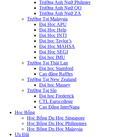
Trường Anh Ngữ Philinter
Trường Anh Ngữ QQ
Trường Anh Ngữ ZA
Trường Tại Malaysia
Đại Học APU
Đại Học Help
Đại Học INTI
Đại học Taylor’s
Đại Học MAHSA
Đại Học SEGI
Đại học IMU
Trường Tại Thái Lan
Đại học Stamford
Cao đẳng Raffles
Trường Tại New Zealand
Đại học Massey
Trường Tại Síp
Đại học Frederick
CTL Eurocollege
Cao Đẳng InterNapa
Học Bổng
Học Bổng Du Học Singapore
Học Bổng Du Học Philippines
Học Bổng Du Học Malaysia
Ưu Đãi