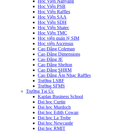
Học Viện Nanyang
Học Viện PSB
Học Viện Raffles
Học Viện SAA
Học Viện SDH
Học Viện Shatec
Học Viện TMC
Học viện quản lý SIM
Học viện Ascensus
Cao Đẳng Coleman
Cao Đẳng Dimensions
Cao Đẳng JE
Cao Đẳng Shelton
Cao Đẳng SHRM
Cao Đẳng Âm Nhạc Raffles
Trường LSBF
Trường SFMS
Trường Tại Úc
Kaplan Business School
Đại học Curtin
Đại học Murdoch
Đại học Edith Cowan
Đại học La Trobe
Đại học Newcastle
Đại học RMIT