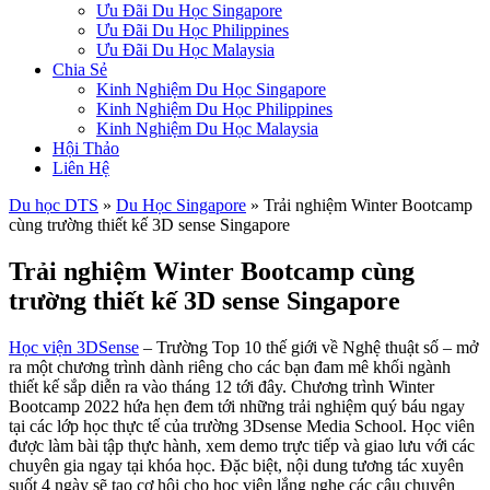
Ưu Đãi Du Học Singapore
Ưu Đãi Du Học Philippines
Ưu Đãi Du Học Malaysia
Chia Sẻ
Kinh Nghiệm Du Học Singapore
Kinh Nghiệm Du Học Philippines
Kinh Nghiệm Du Học Malaysia
Hội Thảo
Liên Hệ
Du học DTS
»
Du Học Singapore
»
Trải nghiệm Winter Bootcamp
cùng trường thiết kế 3D sense Singapore
Trải nghiệm Winter Bootcamp cùng
trường thiết kế 3D sense Singapore
Học viện 3DSense
– Trường Top 10 thế giới về Nghệ thuật số – mở
ra một chương trình dành riêng cho các bạn đam mê khối ngành
thiết kế sắp diễn ra vào tháng 12 tới đây. Chương trình Winter
Bootcamp 2022 hứa hẹn đem tới những trải nghiệm quý báu ngay
tại các lớp học thực tế của trường 3Dsense Media School. Học viên
được làm bài tập thực hành, xem demo trực tiếp và giao lưu với các
chuyên gia ngay tại khóa học. Đặc biệt, nội dung tương tác xuyên
suốt 4 ngày sẽ tạo cơ hội cho học viên lắng nghe các câu chuyện