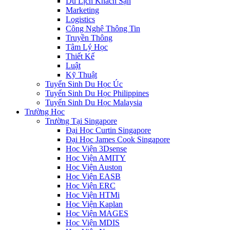
Du Lịch Khách Sạn
Marketing
Logistics
Công Nghệ Thông Tin
Truyền Thông
Tâm Lý Học
Thiết Kế
Luật
Kỹ Thuật
Tuyển Sinh Du Học Úc
Tuyển Sinh Du Học Philippines
Tuyển Sinh Du Học Malaysia
Trường Học
Trường Tại Singapore
Đại Học Curtin Singapore
Đại Học James Cook Singapore
Học Viện 3Dsense
Học Viện AMITY
Học Viện Auston
Học Viện EASB
Học Viện ERC
Học Viện HTMi
Học Viện Kaplan
Học Viện MAGES
Học Viện MDIS