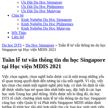
Ưu Đãi Du Học Singapore
Ưu Đãi Du Học Philippines
Ưu Đãi Du Học Malaysia
Chia Sẻ
Kinh Nghiệm Du Học Singapore
Kinh Nghiệm Du Học Philippines
Kinh Nghiệm Du Học Malaysia
Hội Thảo
Liên Hệ
Du học DTS
»
Du Học Singapore
»
Tuần lễ tư vấn thông tin du học
Singapore tại Học viện MDIS 2021
Tuần lễ tư vấn thông tin du học Singapore
tại Học viện MDIS 2021
Việc chọn ngành, chọn nghề luôn được coi là một trong những yếu
tố quan trọng quyết định đến tương lai của mỗi người. Vì vậy, việc
lựa chọn cho mình một ngành nghề phù hợp, có tính ổn định là vấn
đề được nhiều bạn trẻ quan tâm nhất hiện nay, đặc biệt là các bạn
học sinh Trung học phổ thông. Hiểu được nỗi lo lắng đó, du học
DTS tổ chức chương trình tuần lễ tư vấn thông tin du học Singapore
cùng học viện Quản lý và Phát triển Singapore MDIS nhằm định
hướng lộ trình học tập phù hợp nhất cho các bạn học sinh sinh viên.