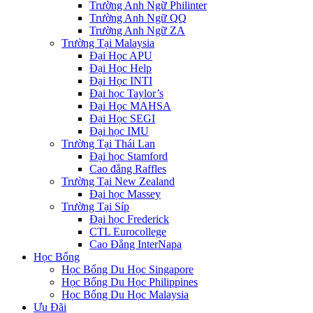
Trường Anh Ngữ Philinter
Trường Anh Ngữ QQ
Trường Anh Ngữ ZA
Trường Tại Malaysia
Đại Học APU
Đại Học Help
Đại Học INTI
Đại học Taylor’s
Đại Học MAHSA
Đại Học SEGI
Đại học IMU
Trường Tại Thái Lan
Đại học Stamford
Cao đẳng Raffles
Trường Tại New Zealand
Đại học Massey
Trường Tại Síp
Đại học Frederick
CTL Eurocollege
Cao Đẳng InterNapa
Học Bổng
Học Bổng Du Học Singapore
Học Bổng Du Học Philippines
Học Bổng Du Học Malaysia
Ưu Đãi