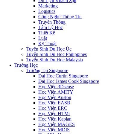
Du Lịch Khách Sạn
Marketing
Logistics
Công Nghệ Thông Tin
Truyền Thông
Tâm Lý Học
Thiết Kế
Luật
Kỹ Thuật
Tuyển Sinh Du Học Úc
Tuyển Sinh Du Học Philippines
Tuyển Sinh Du Học Malaysia
Trường Học
Trường Tại Singapore
Đại Học Curtin Singapore
Đại Học James Cook Singapore
Học Viện 3Dsense
Học Viện AMITY
Học Viện Auston
Học Viện EASB
Học Viện ERC
Học Viện HTMi
Học Viện Kaplan
Học Viện MAGES
Học Viện MDIS