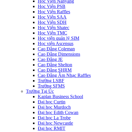
Học Viện Nanyang
Học Viện PSB
Học Viện Raffles
Học Viện SAA
Học Viện SDH
Học Viện Shatec
Học Viện TMC
Học viện quản lý SIM
Học viện Ascensus
Cao Đẳng Coleman
Cao Đẳng Dimensions
Cao Đẳng JE
Cao Đẳng Shelton
Cao Đẳng SHRM
Cao Đẳng Âm Nhạc Raffles
Trường LSBF
Trường SFMS
Trường Tại Úc
Kaplan Business School
Đại học Curtin
Đại học Murdoch
Đại học Edith Cowan
Đại học La Trobe
Đại học Newcastle
Đại học RMIT