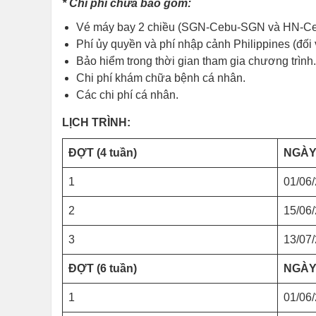
* Chi phí chưa bao gồm:
Vé máy bay 2 chiều (SGN-Cebu-SGN và HN-C
Phí ủy quyền và phí nhập cảnh Philippines (đối v
Bảo hiểm trong thời gian tham gia chương trình.
Chi phí khám chữa bệnh cá nhân.
Các chi phí cá nhân.
LỊCH TRÌNH:
ĐỢT (4 tuần)
NGÀY
1
01/06
2
15/06
3
13/07
ĐỢT (6 tuần)
NGÀY
1
01/06