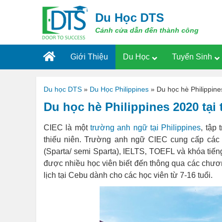
Skip
to
Du Học DTS
content
Cánh cửa dẫn đến thành công
Giới Thiệu
Du Học
Tuyển Sinh
Du học DTS
»
Du Học Philippines
»
Du học hè Philippin
Du học hè Philippines 2020 tạ
CIEC là một
trường anh ngữ tại Philippines
, tập
thiếu niên. Trường anh ngữ CIEC cung cấp các 
(Sparta/ semi Sparta), IELTS, TOEFL và khóa tiế
được nhiều học viên biết đến thông qua các chươn
lịch tại Cebu dành cho các học viên từ 7-16 tuổi.