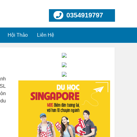
0354919797
Hội Thảo
Liên Hệ
anh
ESL
còn
 du