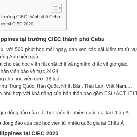
ại trường CIEC thành phố Cebu
nes tại CIEC 2020
ippines tại trường CIEC thành phố Cebu
u: với 500 phút học mỗi ngày, đan xen các bài kiểm tra từ v
tiếng Anh hiệu quả
ạt cho các học viên rất chặt chẽ và nghiêm khắc về giờ giấc.
hân viên bảo vệ trực 24/24
ng cho học viên dưới 18 tuổi
ia như Trung Quốc, Hàn Quốc, Nhật Bản, Thái Lan, Việt Nam,…
ình phù hợp với khả năng của bản thân bao gồm ESL/ ACT, IEL
 đông đảo của các học viên từ nhiều quốc gia tại Châu Á
lippines tại CIEC 2020