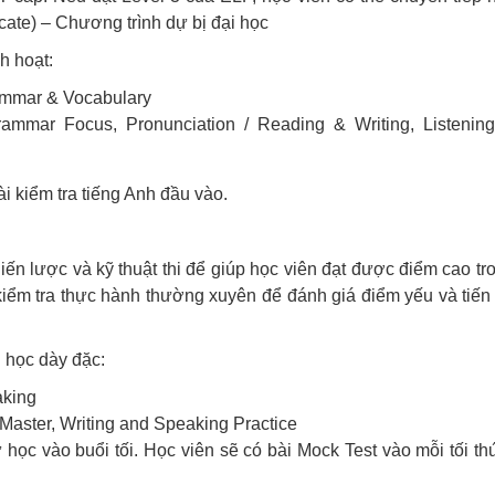
cate) – Chương trình dự bị đại học
h hoạt:
rammar & Vocabulary
rammar Focus, Pronunciation / Reading & Writing, Listenin
i kiểm tra tiếng Anh đầu vào.
n lược và kỹ thuật thi để giúp học viên đạt được điểm cao tr
kiểm tra thực hành thường xuyên để đánh giá điểm yếu và tiến
 học dày đặc:
aking
Master, Writing and Speaking Practice
 học vào buổi tối. Học viên sẽ có bài Mock Test vào mỗi tối th