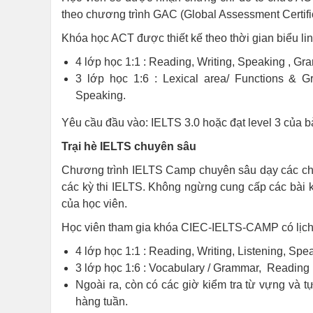
theo chương trình GAC (Global Assessment Certifi
Khóa học ACT được thiết kế theo thời gian biểu lin
4 lớp học 1:1 : Reading, Writing, Speaking , G
3 lớp học 1:6 : Lexical area/ Functions & G
Speaking.
Yêu cầu đầu vào: IELTS 3.0 hoặc đạt level 3 của bà
Trại hè IELTS chuyên sâu
Chương trình IELTS Camp chuyên sâu dạy các chiế
các kỳ thi IELTS. Không ngừng cung cấp các bài 
của học viên.
Học viên tham gia khóa CIEC-IELTS-CAMP có lịch
4 lớp học 1:1 : Reading, Writing, Listening, Spe
3 lớp học 1:6 : Vocabulary / Grammar, Reading 
Ngoài ra, còn có các giờ kiểm tra từ vựng và tự
hàng tuần.