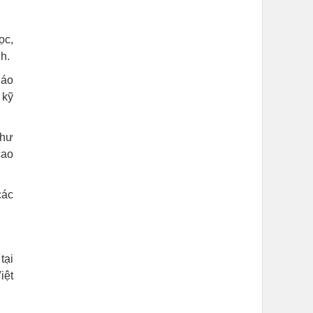
ọc,
h.
iáo
 kỹ
như
cao
các
tại
iệt