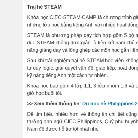
Trại hè STEAM
Khóa học CIEC-STEAM-CAMP là chương trình giúp 
những lớp học bằng tiếng Anh với nhiều hoạt động 
STEAM là phương pháp dạy tích hợp gồm 5 bộ môn
dục STEAM không đơn giản là liên kết năm chủ đề
năng giảng dạy và lồng ghép các môn học gắn liền
Sau khi trải nghiệm trại hè STEAM học viên khôn
tư duy logic, giải quyết vấn đề, giao tiếp, hoạt 
kỹ năng tiếng Anh một cách tự nhiên.
Khóa học bao gồm 4 lớp 1:1, 3 lớp nhóm 1:6 và c
giờ học buổi tối.
>> Xem thêm thông tin:
Du học hè Philippines 
Để tìm hiểu nhiều hơn về thông tin chi tiết cũn
trường anh ngữ CIEC Philippines, Quý phụ huynh,
Nam để được hỗ trợ tốt nhất nhé