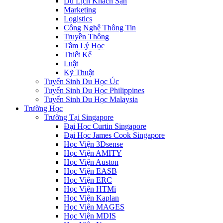
Du Lịch Khách Sạn
Marketing
Logistics
Công Nghệ Thông Tin
Truyền Thông
Tâm Lý Học
Thiết Kế
Luật
Kỹ Thuật
Tuyển Sinh Du Học Úc
Tuyển Sinh Du Học Philippines
Tuyển Sinh Du Học Malaysia
Trường Học
Trường Tại Singapore
Đại Học Curtin Singapore
Đại Học James Cook Singapore
Học Viện 3Dsense
Học Viện AMITY
Học Viện Auston
Học Viện EASB
Học Viện ERC
Học Viện HTMi
Học Viện Kaplan
Học Viện MAGES
Học Viện MDIS