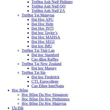
Trường Anh Ngữ Philinter
Trường Anh Ngữ QQ
Trường Anh Ngữ ZA
Trường Tại Malaysia
Đại Học APU
Đại Học Help
Đại Học INTI
Đại học Taylor’s
Đại Học MAHSA
Đại Học SEGI
Đại học IMU
Trường Tại Thái Lan
Đại học Stamford
Cao đẳng Raffles
Trường Tại New Zealand
Đại học Massey
Trường Tại Síp
Đại học Frederick
CTL Eurocollege
Cao Đẳng InterNapa
Học Bổng
Học Bổng Du Học Singapore
Học Bổng Du Học Philippines
Học Bổng Du Học Malaysia
Ưu Đãi