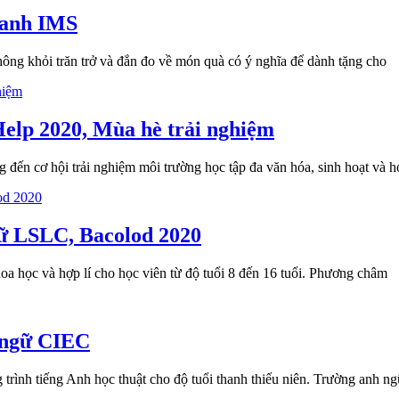
g anh IMS
ông khỏi trăn trở và đắn đo về món quà có ý nghĩa để dành tặng cho
Help 2020, Mùa hè trải nghiệm
 đến cơ hội trải nghiệm môi trường học tập đa văn hóa, sinh hoạt và h
gữ LSLC, Bacolod 2020
oa học và hợp lí cho học viên từ độ tuổi 8 đến 16 tuổi. Phương châm
h ngữ CIEC
g trình tiếng Anh học thuật cho độ tuổi thanh thiếu niên. Trường anh 