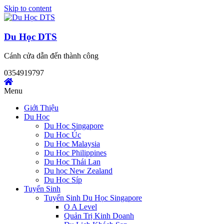
Skip to content
Du Học DTS
Cánh cửa dẫn đến thành công
0354919797
Menu
Giới Thiệu
Du Học
Du Học Singapore
Du Học Úc
Du Học Malaysia
Du Học Philippines
Du Học Thái Lan
Du học New Zealand
Du Học Síp
Tuyển Sinh
Tuyển Sinh Du Học Singapore
O A Level
Quản Trị Kinh Doanh