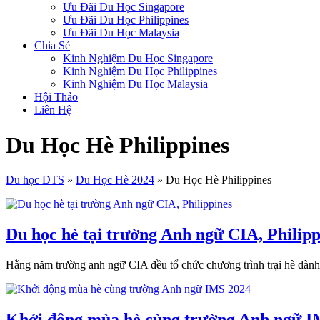
Ưu Đãi Du Học Singapore
Ưu Đãi Du Học Philippines
Ưu Đãi Du Học Malaysia
Chia Sẻ
Kinh Nghiệm Du Học Singapore
Kinh Nghiệm Du Học Philippines
Kinh Nghiệm Du Học Malaysia
Hội Thảo
Liên Hệ
Du Học Hè Philippines
Du học DTS
»
Du Học Hè 2024
»
Du Học Hè Philippines
Du học hè tại trường Anh ngữ CIA, Philipp
Hằng năm trường anh ngữ CIA đều tổ chức chương trình trại hè dành c
Khởi động mùa hè cùng trường Anh ngữ I