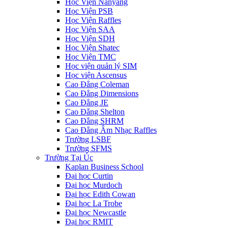
Học Viện Nanyang
Học Viện PSB
Học Viện Raffles
Học Viện SAA
Học Viện SDH
Học Viện Shatec
Học Viện TMC
Học viện quản lý SIM
Học viện Ascensus
Cao Đẳng Coleman
Cao Đẳng Dimensions
Cao Đẳng JE
Cao Đẳng Shelton
Cao Đẳng SHRM
Cao Đẳng Âm Nhạc Raffles
Trường LSBF
Trường SFMS
Trường Tại Úc
Kaplan Business School
Đại học Curtin
Đại học Murdoch
Đại học Edith Cowan
Đại học La Trobe
Đại học Newcastle
Đại học RMIT