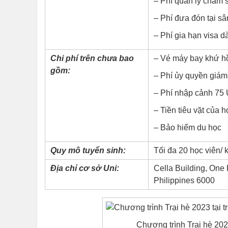
– Phí quản lý chăm 
– Phí đưa đón tại sâ
– Phí gia hạn visa d
Chi phí trên chưa bao
– Vé máy bay khứ hồi
gồm:
– Phí ủy quyền giám
– Phí nhập cảnh 75 
– Tiền tiêu vặt của h
– Bảo hiểm du học
Quy mô tuyển sinh:
Tối đa 20 học viên/ 
Địa chỉ cơ sở Uni:
Cella Building, On
Philippines 6000
Chương trình Trại hè 20