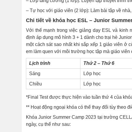
– Lớp tăng cường (1 lớp): Luyện tập thuyết trình t
– Tự học với giáo viên (2 lớp): Làm bài tập về nhà,
Chi tiết về khóa học ESL – Junior Summe
Với thế mạnh trong việc giảng dạy ESL và kinh 
định áp dụng mô hình 3 + 1 dành cho trại hè Junior
một cách sát sao nhất khi sắp xếp 1 giáo viên ở c
em làm quen với môi trường học tập mà giáo viên c
Lịch trình
Thứ 2 – Thứ 6
Sáng
Lớp học
Chiều
Lớp học
*Final Test được thực hiện vào tuần thứ 4 của khó
** Hoạt động ngoại khóa có thể thay đổi tùy theo điều
Khóa Junior Summer Camp 2023 tại trường CELLA b
ngày, cụ thể như sau: