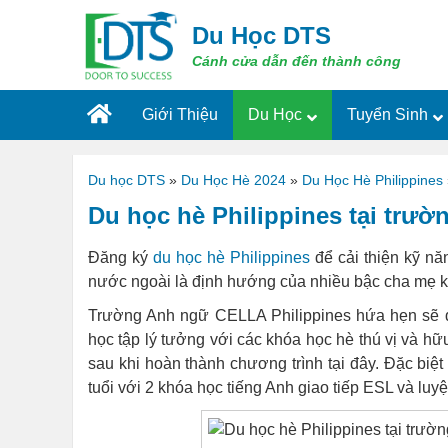
Skip
to
Du Học DTS
content
Cánh cửa dẫn đến thành công
Giới Thiệu
Du Học
Tuyển Sinh
Du học DTS
»
Du Học Hè 2024
»
Du Học Hè Philippines
Du học hè Philippines tại trườ
Đăng ký
du học hè Philippines
để cải thiện kỹ nă
nước ngoài là định hướng của nhiều bậc cha mẹ kh
Trường Anh ngữ CELLA Philippines hứa hẹn sẽ 
học tập lý tưởng với các khóa học hè thú vị và hữu 
sau khi hoàn thành chương trình tại đây. Đặc biệ
tuổi với 2 khóa học tiếng Anh giao tiếp ESL và luy