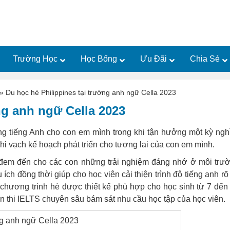
Trường Học
Học Bổng
Ưu Đãi
Chia Sẻ
»
Du học hè Philippines tại trường anh ngữ Cella 2023
ng anh ngữ Cella 2023
ng tiếng Anh cho con em mình trong khi tận hưởng một kỳ ngh
i vạch kế hoạch phát triển cho tương lai của con em mình.
đem đến cho các con những trải nghiệm đáng nhớ ở môi trư
ích đồng thời giúp cho học viên cải thiện trình độ tiếng anh rõ 
t chương trình hè được thiết kế phù hợp cho học sinh từ 7 đến
ện thi IELTS chuyên sâu bám sát nhu cầu học tập của học viên.