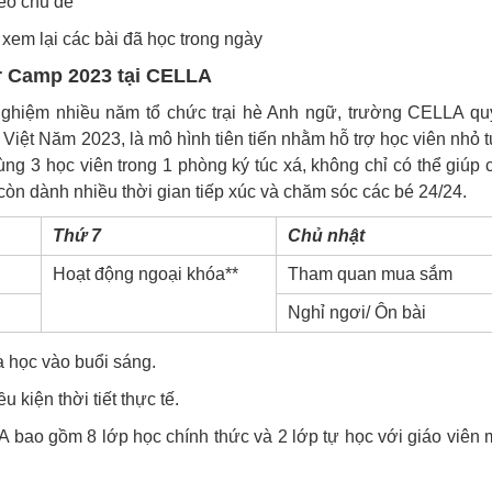
heo chủ đề
 xem lại các bài đã học trong ngày
r Camp 2023 tại CELLA
nghiệm nhiều năm tổ chức trại hè Anh ngữ, trường CELLA qu
 Việt Năm 2023, là mô hình tiên tiến nhằm hỗ trợ học viên nhỏ t
ùng 3 học viên trong 1 phòng ký túc xá, không chỉ có thể giúp 
òn dành nhiều thời gian tiếp xúc và chăm sóc các bé 24/24.
Thứ 7
Chủ nhật
Hoạt động ngoại khóa**
Tham quan mua sắm
Nghỉ ngơi/ Ôn bài
a học vào buổi sáng.
 kiện thời tiết thực tế.
ao gồm 8 lớp học chính thức và 2 lớp tự học với giáo viên 