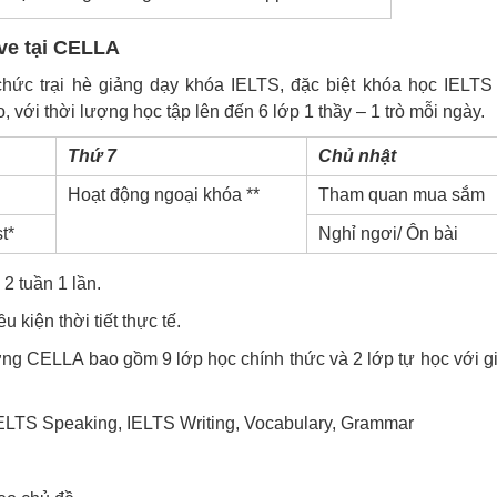
ive tại CELLA
chức trại hè giảng dạy khóa IELTS, đặc biệt khóa học IELTS 
 với thời lượng học tập lên đến 6 lớp 1 thầy – 1 trò mỗi ngày.
Thứ 7
Chủ nhật
Hoạt động ngoại khóa **
Tham quan mua sắm
t*
Nghỉ ngơi/ Ôn bài
2 tuần 1 lần.
 kiện thời tiết thực tế.
g CELLA bao gồm 9 lớp học chính thức và 2 lớp tự học với g
 IELTS Speaking, IELTS Writing, Vocabulary, Grammar