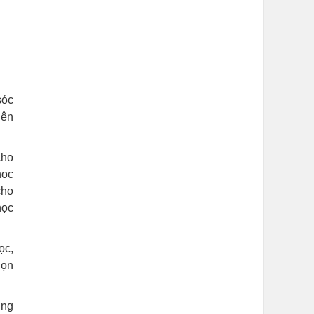
sóc
iên
cho
học
cho
học
ọc,
dọn
ung