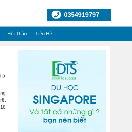
0354919797
Hội Thảo
Liên Hệ
ỉ ở
ờng
rệt
 18