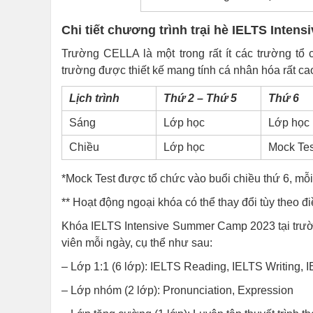
Chi tiết chương trình trại hè IELTS Intens
Trường CELLA là một trong rất ít các trường tổ 
trường được thiết kế mang tính cá nhân hóa rất cao,
Lịch trình
Thứ 2 – Thứ 5
Thứ 6
Sáng
Lớp học
Lớp học
Chiều
Lớp học
Mock Tes
*Mock Test được tổ chức vào buổi chiều thứ 6, mỗi 
** Hoạt động ngoại khóa có thể thay đổi tùy theo điều
Khóa IELTS Intensive Summer Camp 2023 tại trườn
viên mỗi ngày, cụ thể như sau:
– Lớp 1:1 (6 lớp): IELTS Reading, IELTS Writing,
– Lớp nhóm (2 lớp): Pronunciation, Expression