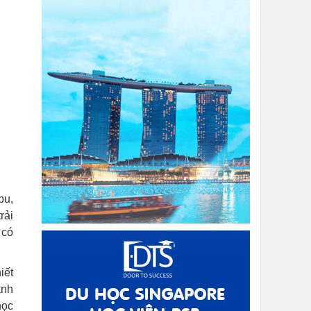
bu,
rải
 có
iết
anh
học