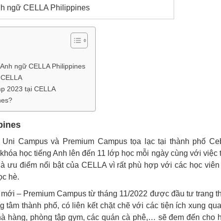
h ngữ CELLA Philippines
g Anh ngữ CELLA Philippines
ại CELLA
mp 2023 tại CELLA
nes?
pines
à Uni Campus và Premium Campus tọa lạc tại thành phố Ce
hóa học tiếng Anh lên đến 11 lớp học mỗi ngày cùng với việc t
à ưu điểm nổi bật của CELLA vì rất phù hợp với các học viên
ọc hè.
ới – Premium Campus từ tháng 11/2022 được đầu tư trang th
g tâm thành phố, có liên kết chặt chẽ với các tiện ích xung qu
nhà hàng, phòng tập gym, các quán cà phê,… sẽ đem đến cho 