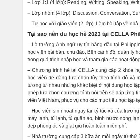
– Lớp 1:1 (4 lớp): Reading, Writing, Speaking, Writ
– Lớp nhóm (4 lớp): Discussion, Conversation, Sur
– Tự học với giáo viên (2 lớp): Làm bài tập về nhà,
Tại sao nên du học hè 2023 tại CELLA Phi
– Là trường Anh ngữ uy tín hàng đầu tại Philippi
học viên bài bản, chu đáo. Bên cạnh đó, quản lý h
trong quá trình nhập học và tham gia các hoạt độn
– Chương trình hè tại CELLA cung cấp 2 khóa học
học viên dễ dàng lựa chọn tùy theo trình độ và 
tương tự nhau nhưng khác biệt ở nội dung học tập 
phép lựa chọn chương trình nói trên sẽ đáp ứng l
viên Việt Nam, phục vụ cho các mục tiêu học tập tạ
– Học viên sinh hoạt ngay tại ký túc xá của trường
máy lạnh, tủ lạnh, tủ quần áo, bình nước nóng lạ
dẹp phòng ốc và giặt giũ hoàn toàn miễn phí.
– Nhà trường cung cấp 3 bữa ăn mỗi ngày từ thứ 2