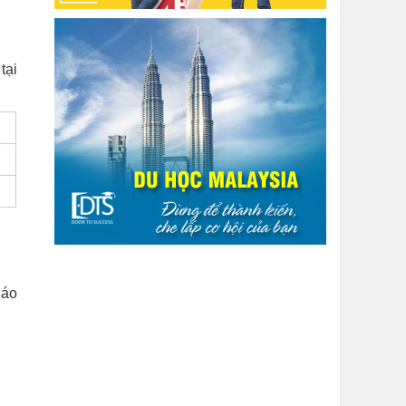
tại
iáo