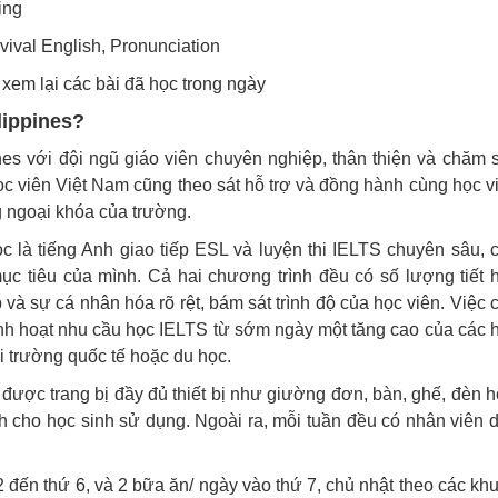
ing
vival English, Pronunciation
 xem lại các bài đã học trong ngày
lippines?
nes với đội ngũ giáo viên chuyên nghiệp, thân thiện và chăm 
ọc viên Việt Nam cũng theo sát hỗ trợ và đồng hành cùng học v
g ngoại khóa của trường.
 là tiếng Anh giao tiếp ESL và luyện thi IELTS chuyên sâu, 
mục tiêu của mình. Cả hai chương trình đều có số lượng tiết 
và sự cá nhân hóa rõ rệt, bám sát trình độ của học viên. Việc 
inh hoạt nhu cầu học IELTS từ sớm ngày một tăng cao của các 
i trường quốc tế hoặc du học.
 được trang bị đầy đủ thiết bị như giường đơn, bàn, ghế, đèn h
nh cho học sinh sử dụng. Ngoài ra, mỗi tuần đều có nhân viên 
 đến thứ 6, và 2 bữa ăn/ ngày vào thứ 7, chủ nhật theo các kh