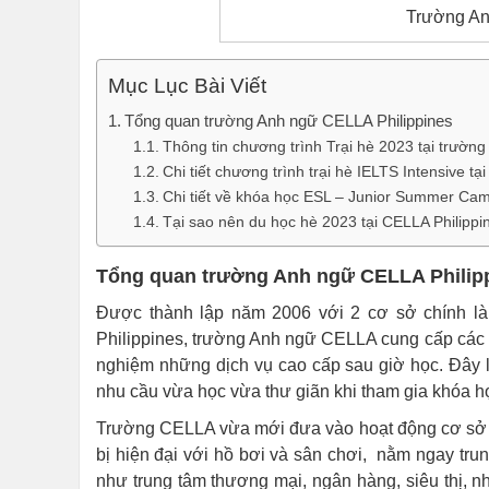
Trường An
Mục Lục Bài Viết
Tổng quan trường Anh ngữ CELLA Philippines
Thông tin chương trình Trại hè 2023 tại trườn
Chi tiết chương trình trại hè IELTS Intensive t
Chi tiết về khóa học ESL – Junior Summer Ca
Tại sao nên du học hè 2023 tại CELLA Philippi
Tổng quan trường Anh ngữ CELLA Philip
Được thành lập năm 2006 với 2 cơ sở chính l
Philippines, trường Anh ngữ CELLA cung cấp các k
nghiệm những dịch vụ cao cấp sau giờ học. Đây l
nhu cầu vừa học vừa thư giãn khi tham gia khóa h
Trường CELLA vừa mới đưa vào hoạt động cơ sở m
bị hiện đại với hồ bơi và sân chơi, nằm ngay trun
như trung tâm thương mại, ngân hàng, siêu thị, 