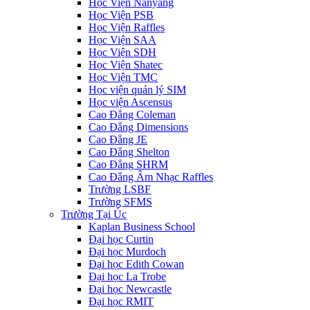
Học Viện Nanyang
Học Viện PSB
Học Viện Raffles
Học Viện SAA
Học Viện SDH
Học Viện Shatec
Học Viện TMC
Học viện quản lý SIM
Học viện Ascensus
Cao Đẳng Coleman
Cao Đẳng Dimensions
Cao Đẳng JE
Cao Đẳng Shelton
Cao Đẳng SHRM
Cao Đẳng Âm Nhạc Raffles
Trường LSBF
Trường SFMS
Trường Tại Úc
Kaplan Business School
Đại học Curtin
Đại học Murdoch
Đại học Edith Cowan
Đại học La Trobe
Đại học Newcastle
Đại học RMIT