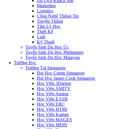
Du Lịch Khách Sạn
Marketing
Logistics
Công Nghệ Thông Tin
Truyền Thông
Tâm Lý Học
Thiết Kế
Luật
Kỹ Thuật
Tuyển Sinh Du Học Úc
Tuyển Sinh Du Học Philippines
Tuyển Sinh Du Học Malaysia
Trường Học
Trường Tại Singapore
Đại Học Curtin Singapore
Đại Học James Cook Singapore
Học Viện 3Dsense
Học Viện AMITY
Học Viện Auston
Học Viện EASB
Học Viện ERC
Học Viện HTMi
Học Viện Kaplan
Học Viện MAGES
Học Viện MDIS