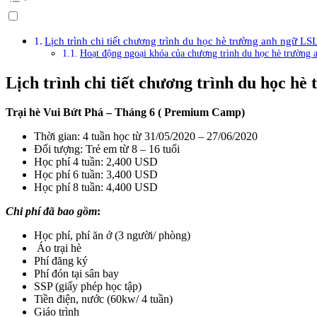
Lịch trình chi tiết chương trình du học hè trường anh ngữ LS
Hoạt động ngoại khóa của chương trình du học hè trườn
Lịch trình chi tiết chương trình du học h
Trại hè Vui Bứt Phá – Tháng 6 ( Premium Camp)
Thời gian: 4 tuần học từ 31/05/2020 – 27/06/2020
Đối tượng: Trẻ em từ 8 – 16 tuổi
Học phí 4 tuần: 2,400 USD
Học phí 6 tuần: 3,400 USD
Học phí 8 tuần: 4,400 USD
Chi phí đã bao gồm
:
Học phí, phí ăn ở (3 người/ phòng)
Áo trại hè
Phí đăng ký
Phí đón tại sân bay
SSP (giấy phép học tập)
Tiền điện, nước (60kw/ 4 tuần)
Giáo trình