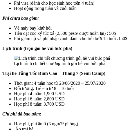
Phí visa (dành cho học sinh học trên 4 tuần)
Hoạt động trong tuần và cuối tuần
Phí chưa bao gồm:
Vé máy bay khứ hồi
Tiền đặt cọc ký túc xá (2,500 peso/ được hoàn lại) : 50$
Phí giám hộ và phí nhập cảnh dành cho trẻ dưới 15 tuổi :150$
Lịch trình (trọn gói hè vui bức phá)
Lịch trình chi tiết chương trình gói hè vui bức phá
Trại hè Tăng Tốc Đỉnh Cao – Tháng 7 (Semi Camp)
Thời gian: 4 tuần học từ 28/06/2020 – 25/07/2020
Đối tượng: Trẻ em từ 8 – 16 tuổi
Học phí 4 tuần: 1,900 USD
Học phí 6 tuần: 2,800 USD
Học phí 8 tuần: 3,700 USD
Chi phí đã bao gồm
:
Học phí, phí ăn ở (3 người/ phòng)
Áo trại hè