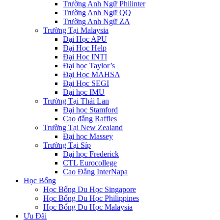
Trường Anh Ngữ Philinter
Trường Anh Ngữ QQ
Trường Anh Ngữ ZA
Trường Tại Malaysia
Đại Học APU
Đại Học Help
Đại Học INTI
Đại học Taylor’s
Đại Học MAHSA
Đại Học SEGI
Đại học IMU
Trường Tại Thái Lan
Đại học Stamford
Cao đẳng Raffles
Trường Tại New Zealand
Đại học Massey
Trường Tại Síp
Đại học Frederick
CTL Eurocollege
Cao Đẳng InterNapa
Học Bổng
Học Bổng Du Học Singapore
Học Bổng Du Học Philippines
Học Bổng Du Học Malaysia
Ưu Đãi