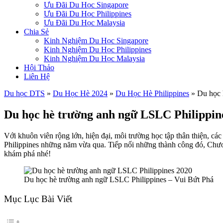
Ưu Đãi Du Học Singapore
Ưu Đãi Du Học Philippines
Ưu Đãi Du Học Malaysia
Chia Sẻ
Kinh Nghiệm Du Học Singapore
Kinh Nghiệm Du Học Philippines
Kinh Nghiệm Du Học Malaysia
Hội Thảo
Liên Hệ
Du học DTS
»
Du Học Hè 2024
»
Du Học Hè Philippines
»
Du học 
Du học hè trường anh ngữ LSLC Philippin
Với khuôn viên rộng lớn, hiện đại, môi trường học tập thân thiện, cá
Philippines những năm vừa qua. Tiếp nối những thành công đó, Chư
khám phá nhé!
Du học hè trường anh ngữ LSLC Philippines – Vui Bứt Phá
Mục Lục Bài Viết