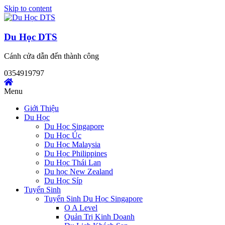
Skip to content
Du Học DTS
Cánh cửa dẫn đến thành công
0354919797
Menu
Giới Thiệu
Du Học
Du Học Singapore
Du Học Úc
Du Học Malaysia
Du Học Philippines
Du Học Thái Lan
Du học New Zealand
Du Học Síp
Tuyển Sinh
Tuyển Sinh Du Học Singapore
O A Level
Quản Trị Kinh Doanh