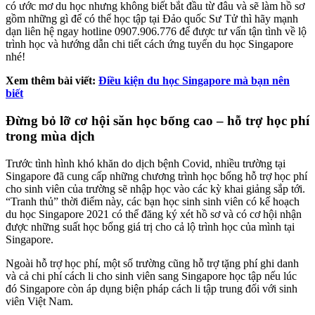
có ước mơ du học nhưng không biết bắt đầu từ đâu và sẽ làm hồ sơ
gồm những gì để có thể học tập tại Đảo quốc Sư Tử thì hãy mạnh
dạn liên hệ ngay hotline 0907.906.776 để được tư vấn tận tình về lộ
trình học và hướng dẫn chi tiết cách ứng tuyển du học Singapore
nhé!
Xem thêm bài viết:
Điều kiện du học Singapore mà bạn nên
biết
Đừng bỏ lỡ cơ hội săn học bổng cao – hỗ trợ học phí
trong mùa dịch
Trước tình hình khó khăn do dịch bệnh Covid, nhiều trường tại
Singapore đã cung cấp những chương trình học bổng hỗ trợ học phí
cho sinh viên của trường sẽ nhập học vào các kỳ khai giảng sắp tới.
“Tranh thủ” thời điểm này, các bạn học sinh sinh viên có kế hoạch
du học Singapore 2021 có thể đăng ký xét hồ sơ và có cơ hội nhận
được những suất học bổng giá trị cho cả lộ trình học của mình tại
Singapore.
Ngoài hỗ trợ học phí, một số trường cũng hỗ trợ tặng phí ghi danh
và cả chi phí cách li cho sinh viên sang Singapore học tập nếu lúc
đó Singapore còn áp dụng biện pháp cách li tập trung đối với sinh
viên Việt Nam.