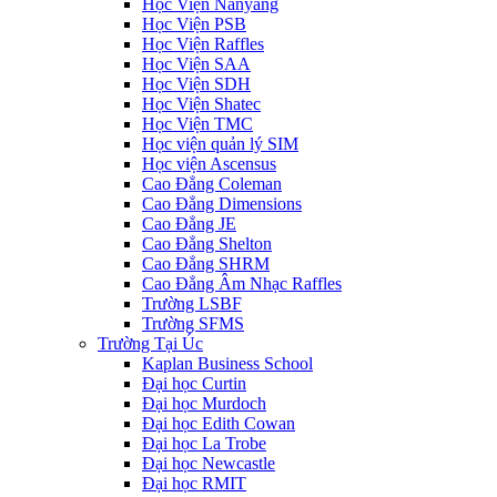
Học Viện Nanyang
Học Viện PSB
Học Viện Raffles
Học Viện SAA
Học Viện SDH
Học Viện Shatec
Học Viện TMC
Học viện quản lý SIM
Học viện Ascensus
Cao Đẳng Coleman
Cao Đẳng Dimensions
Cao Đẳng JE
Cao Đẳng Shelton
Cao Đẳng SHRM
Cao Đẳng Âm Nhạc Raffles
Trường LSBF
Trường SFMS
Trường Tại Úc
Kaplan Business School
Đại học Curtin
Đại học Murdoch
Đại học Edith Cowan
Đại học La Trobe
Đại học Newcastle
Đại học RMIT