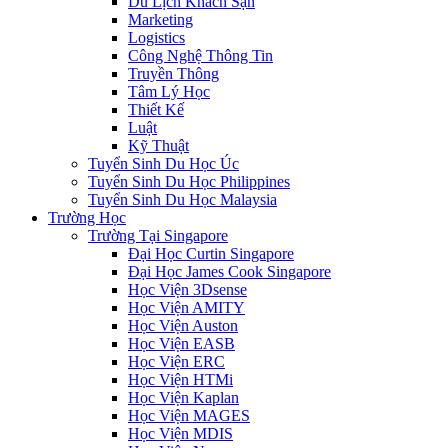
Du Lịch Khách Sạn
Marketing
Logistics
Công Nghệ Thông Tin
Truyền Thông
Tâm Lý Học
Thiết Kế
Luật
Kỹ Thuật
Tuyển Sinh Du Học Úc
Tuyển Sinh Du Học Philippines
Tuyển Sinh Du Học Malaysia
Trường Học
Trường Tại Singapore
Đại Học Curtin Singapore
Đại Học James Cook Singapore
Học Viện 3Dsense
Học Viện AMITY
Học Viện Auston
Học Viện EASB
Học Viện ERC
Học Viện HTMi
Học Viện Kaplan
Học Viện MAGES
Học Viện MDIS