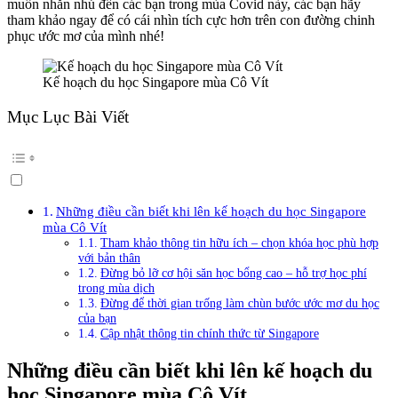
muốn nhắn nhủ đến các bạn trong mùa Covid này, các bạn hãy
tham khảo ngay để có cái nhìn tích cực hơn trên con đường chinh
phục ước mơ của mình nhé!
Kế hoạch du học Singapore mùa Cô Vít
Mục Lục Bài Viết
Những điều cần biết khi lên kế hoạch du học Singapore
mùa Cô Vít
Tham khảo thông tin hữu ích – chọn khóa học phù hợp
với bản thân
Đừng bỏ lỡ cơ hội săn học bổng cao – hỗ trợ học phí
trong mùa dịch
Đừng để thời gian trống làm chùn bước ước mơ du học
của bạn
Cập nhật thông tin chính thức từ Singapore
Những điều cần biết khi lên kế hoạch du
học Singapore mùa Cô Vít