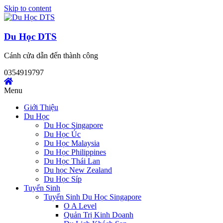
Skip to content
Du Học DTS
Cánh cửa dẫn đến thành công
0354919797
Menu
Giới Thiệu
Du Học
Du Học Singapore
Du Học Úc
Du Học Malaysia
Du Học Philippines
Du Học Thái Lan
Du học New Zealand
Du Học Síp
Tuyển Sinh
Tuyển Sinh Du Học Singapore
O A Level
Quản Trị Kinh Doanh