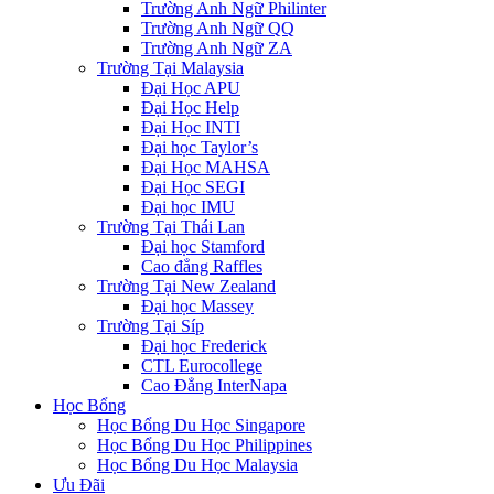
Trường Anh Ngữ Philinter
Trường Anh Ngữ QQ
Trường Anh Ngữ ZA
Trường Tại Malaysia
Đại Học APU
Đại Học Help
Đại Học INTI
Đại học Taylor’s
Đại Học MAHSA
Đại Học SEGI
Đại học IMU
Trường Tại Thái Lan
Đại học Stamford
Cao đẳng Raffles
Trường Tại New Zealand
Đại học Massey
Trường Tại Síp
Đại học Frederick
CTL Eurocollege
Cao Đẳng InterNapa
Học Bổng
Học Bổng Du Học Singapore
Học Bổng Du Học Philippines
Học Bổng Du Học Malaysia
Ưu Đãi