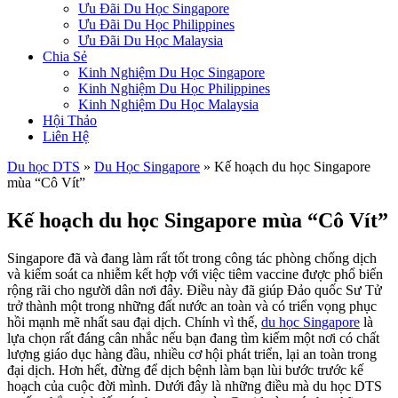
Ưu Đãi Du Học Singapore
Ưu Đãi Du Học Philippines
Ưu Đãi Du Học Malaysia
Chia Sẻ
Kinh Nghiệm Du Học Singapore
Kinh Nghiệm Du Học Philippines
Kinh Nghiệm Du Học Malaysia
Hội Thảo
Liên Hệ
Du học DTS
»
Du Học Singapore
»
Kế hoạch du học Singapore
mùa “Cô Vít”
Kế hoạch du học Singapore mùa “Cô Vít”
Singapore đã và đang làm rất tốt trong công tác phòng chống dịch
và kiểm soát ca nhiễm kết hợp với việc tiêm vaccine được phổ biến
rộng rãi cho người dân nơi đây. Điều này đã giúp Đảo quốc Sư Tử
trở thành một trong những đất nước an toàn và có triển vọng phục
hồi mạnh mẽ nhất sau đại dịch. Chính vì thế,
du học Singapore
là
lựa chọn rất đáng cân nhắc nếu bạn đang tìm kiếm một nơi có chất
lượng giáo dục hàng đầu, nhiều cơ hội phát triển, lại an toàn trong
đại dịch. Hơn hết, đừng để dịch bệnh làm bạn lùi bước trước kế
hoạch của cuộc đời mình. Dưới đây là những điều mà du học DTS