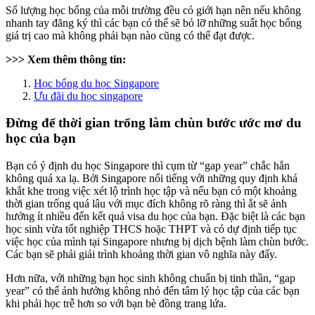
Số lượng học bổng của mỗi trường đều có giới hạn nên nếu không
nhanh tay đăng ký thì các bạn có thể sẽ bỏ lỡ những suất học bổng
giá trị cao mà không phải bạn nào cũng có thể đạt được.
>>> Xem thêm thông tin:
Học bổng du học Singapore
Ưu đãi du học singapore
Đừng để thời gian trống làm chùn bước ước mơ du
học của bạn
Bạn có ý định du học Singapore thì cụm từ “gap year” chắc hẳn
không quá xa lạ. Bởi Singapore nổi tiếng với những quy định khá
khắt khe trong việc xét lộ trình học tập và nếu bạn có một khoảng
thời gian trống quá lâu với mục đích không rõ ràng thì ắt sẽ ảnh
hưởng ít nhiều đến kết quả visa du học của bạn. Đặc biệt là các bạn
học sinh vừa tốt nghiệp THCS hoặc THPT và có dự định tiếp tục
việc học của mình tại Singapore nhưng bị dịch bệnh làm chùn bước.
Các bạn sẽ phải giải trình khoảng thời gian vô nghĩa này đấy.
Hơn nữa, với những bạn học sinh không chuẩn bị tinh thần, “gap
year” có thể ảnh hưởng không nhỏ đến tâm lý học tập của các bạn
khi phải học trễ hơn so với bạn bè đồng trang lứa.