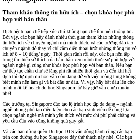
Tham khảo thông tin hữu ích – chọn khóa học phù
hợp với bản thân
Dịch bệnh hạn chế tiếp xúc chứ không hạn chế tìm hiểu thông tin.
Bởi vậy, các bạn hãy dành nhiều thời gian tham khảo những thông
tin hữu ích về chuyên ngành mà mình thích, và các trường đào tạo
chuyên ngành đó thay vì chỉ cầm điện thoại lướt những thông tin vô
ích từ 8 – 10 tiếng/ ngày. Thời gian rãnh rỗi này, các bạn nên tập
trung tìm hiểu sở thích của bản thân xem mình thực sự phù hợp với
ngành nghề gì cũng như khóa học phù hợp với bản thân. Nếu bạn
cứ tiếp tục chần chừ sẽ lãng phí rất nhiều thời gian và đến khi hết
dịch thì dự định du học vẫn còn dang dở với việc mông lung không
biết mình nên làm gì và bắt đầu từ đâu. Vì vậy, hãy bắt đầu lên cho
mình một kế hoạch du học Singapore từ bây giờ vẫn chưa muộn
nhé!
Các trường tại Singapore đào tạo lộ trình học tập đa dạng – ngành
nghề phong phú tạo điều kiện cho các bạn sinh viên dễ dàng lựa
chọn ngành nghề mà mình yêu thích với mức chi phí phải chăng và
yêu cầu đầu vào cũng không quá gay gắt.
Và các bạn đừng quên Du học DTS vẫn đồng hành cùng các bạn
trên con đường du học Singapore đầy thử thách này nhé. Các bạn