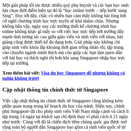
Một giải pháp tối ưu được nhiều quý phụ huynh và các bạn học sinh
lựa chọn thời điểm hiện tại đó là “học online trước – tiếp bước sang
Sing”. Đọc tới đây, chắc có nhiều bạn cảm thấy không hài lòng bởi
cứ nghĩ chương trình học trực tuyến sẽ khá nhàm chán. Nhưng
không hẳn vậy, ngày nay các trường thiết kế chương trình học
online không khác gì mấy so với việc học trực tiếp bởi trường đẩy
mạnh tính tương tác cao giữa giáo viên và sinh viên với nhau, bài
giảng cũng được thiết kế đa dạng hơn. Giải pháp này không chỉ
giúp sinh viên khỏa lắp khoảng thời gian trống nhàn rỗi, tập trung
vào chuyên ngành mình thích mà còn giúp các bạn làm quen dần
với bài học và thích nghi tốt hơn khi sang Singapore nhập học trực
tiếp tại trường.
Xem thêm bài viết:
Visa du học Singapore dễ nhưng không có
nghĩa không trượt
Cập nhật thông tin chính thức từ Singapore
Việc cập nhật thông tin chính thức từ Singapore cũng không kém
phần quan trọng trong kế hoạch du học của mình. Hiện nay, chính
phủ Singapore đã cho phép sinh viên Việt Nam nhập cảnh và cách li
tập trung 14 ngày tại khách sạn chỉ định thay vì phải cách li 21 ngày
như trước. Cùng với đó là chiến dịch tiêm chủng quốc gia được mở
rộng toàn bộ người dân Singapore bao gồm cả sinh viên quốc tế từ