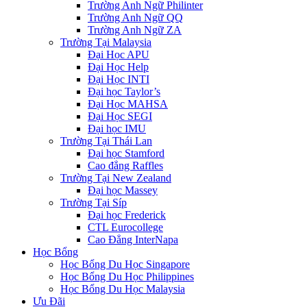
Trường Anh Ngữ Philinter
Trường Anh Ngữ QQ
Trường Anh Ngữ ZA
Trường Tại Malaysia
Đại Học APU
Đại Học Help
Đại Học INTI
Đại học Taylor’s
Đại Học MAHSA
Đại Học SEGI
Đại học IMU
Trường Tại Thái Lan
Đại học Stamford
Cao đẳng Raffles
Trường Tại New Zealand
Đại học Massey
Trường Tại Síp
Đại học Frederick
CTL Eurocollege
Cao Đẳng InterNapa
Học Bổng
Học Bổng Du Học Singapore
Học Bổng Du Học Philippines
Học Bổng Du Học Malaysia
Ưu Đãi