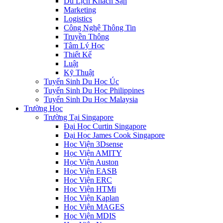
Du Lịch Khách Sạn
Marketing
Logistics
Công Nghệ Thông Tin
Truyền Thông
Tâm Lý Học
Thiết Kế
Luật
Kỹ Thuật
Tuyển Sinh Du Học Úc
Tuyển Sinh Du Học Philippines
Tuyển Sinh Du Học Malaysia
Trường Học
Trường Tại Singapore
Đại Học Curtin Singapore
Đại Học James Cook Singapore
Học Viện 3Dsense
Học Viện AMITY
Học Viện Auston
Học Viện EASB
Học Viện ERC
Học Viện HTMi
Học Viện Kaplan
Học Viện MAGES
Học Viện MDIS