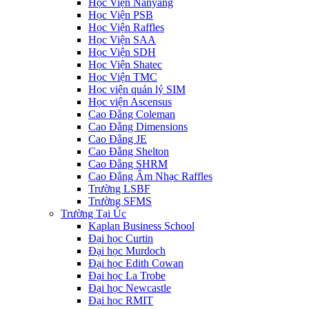
Học Viện Nanyang
Học Viện PSB
Học Viện Raffles
Học Viện SAA
Học Viện SDH
Học Viện Shatec
Học Viện TMC
Học viện quản lý SIM
Học viện Ascensus
Cao Đẳng Coleman
Cao Đẳng Dimensions
Cao Đẳng JE
Cao Đẳng Shelton
Cao Đẳng SHRM
Cao Đẳng Âm Nhạc Raffles
Trường LSBF
Trường SFMS
Trường Tại Úc
Kaplan Business School
Đại học Curtin
Đại học Murdoch
Đại học Edith Cowan
Đại học La Trobe
Đại học Newcastle
Đại học RMIT