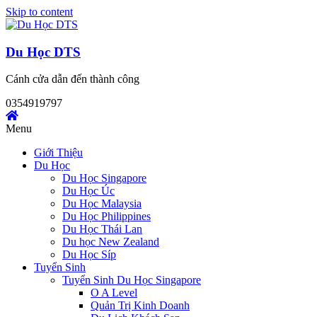
Skip to content
Du Học DTS
Cánh cửa dẫn đến thành công
0354919797
Menu
Giới Thiệu
Du Học
Du Học Singapore
Du Học Úc
Du Học Malaysia
Du Học Philippines
Du Học Thái Lan
Du học New Zealand
Du Học Síp
Tuyển Sinh
Tuyển Sinh Du Học Singapore
O A Level
Quản Trị Kinh Doanh