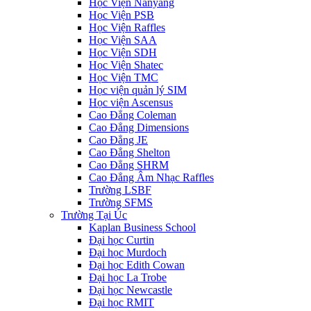
Học Viện Nanyang
Học Viện PSB
Học Viện Raffles
Học Viện SAA
Học Viện SDH
Học Viện Shatec
Học Viện TMC
Học viện quản lý SIM
Học viện Ascensus
Cao Đẳng Coleman
Cao Đẳng Dimensions
Cao Đẳng JE
Cao Đẳng Shelton
Cao Đẳng SHRM
Cao Đẳng Âm Nhạc Raffles
Trường LSBF
Trường SFMS
Trường Tại Úc
Kaplan Business School
Đại học Curtin
Đại học Murdoch
Đại học Edith Cowan
Đại học La Trobe
Đại học Newcastle
Đại học RMIT