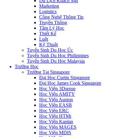
Du Lịch Khách Sạn
Marketing
Logistics
Công Nghệ Thông Tin
Truyền Thông
Tâm Lý Học
Thiết Kế
Luật
Kỹ Thuật
Tuyển Sinh Du Học Úc
Tuyển Sinh Du Học Philippines
Tuyển Sinh Du Học Malaysia
Trường Học
Trường Tại Singapore
Đại Học Curtin Singapore
Đại Học James Cook Singapore
Học Viện 3Dsense
Học Viện AMITY
Học Viện Auston
Học Viện EASB
Học Viện ERC
Học Viện HTMi
Học Viện Kaplan
Học Viện MAGES
Học Viện MDIS