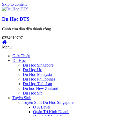
Skip to content
Du Học DTS
Cánh cửa dẫn đến thành công
0354919797
Menu
Giới Thiệu
Du Học
Du Học Singapore
Du Học Úc
Du Học Malaysia
Du Học Philippines
Du Học Thái Lan
Du học New Zealand
Du Học Síp
Tuyển Sinh
Tuyển Sinh Du Học Singapore
O A Level
Quản Trị Kinh Doanh