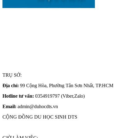
TRỤ SỞ:
Địa chỉ:
99 Cộng Hòa, Phường Tân Sơn Nhất, TP.HCM
Hotline tư vấn:
0354919797 (Viber,Zalo)
Email:
admin@duhocdts.vn
CỘNG ĐỒNG DU HỌC SINH DTS
GIỜ LÀM VIỆC: