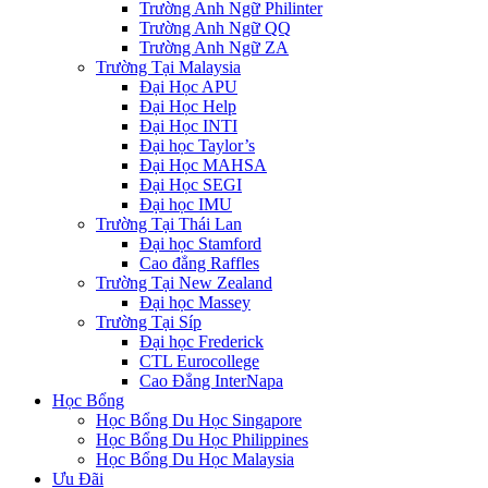
Trường Anh Ngữ Philinter
Trường Anh Ngữ QQ
Trường Anh Ngữ ZA
Trường Tại Malaysia
Đại Học APU
Đại Học Help
Đại Học INTI
Đại học Taylor’s
Đại Học MAHSA
Đại Học SEGI
Đại học IMU
Trường Tại Thái Lan
Đại học Stamford
Cao đẳng Raffles
Trường Tại New Zealand
Đại học Massey
Trường Tại Síp
Đại học Frederick
CTL Eurocollege
Cao Đẳng InterNapa
Học Bổng
Học Bổng Du Học Singapore
Học Bổng Du Học Philippines
Học Bổng Du Học Malaysia
Ưu Đãi