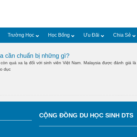
Trường Học
Học Bổng
Ưu Đãi
Chia Sẻ
ia cần chuẩn bị những gì?
 còn quá xa lạ đối với sinh viên Việt Nam. Malaysia được đánh giá là
áo dục
CỘNG ĐỒNG DU HỌC SINH DTS