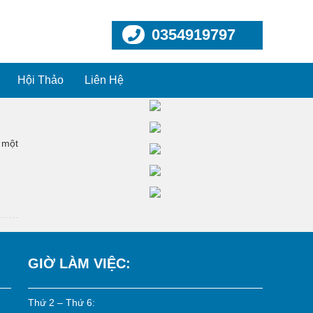
0354919797
Hội Thảo
Liên Hệ
 một
GIỜ LÀM VIỆC:
Thứ 2 – Thứ 6: