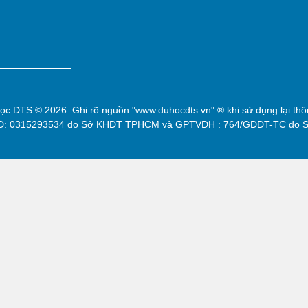
học DTS
© 2026. Ghi rõ nguồn "www.duhocdts.vn" ® khi sử dụng lại thôn
KD: 0315293534 do Sở KHĐT TPHCM và GPTVDH : 764/GDĐT-TC do