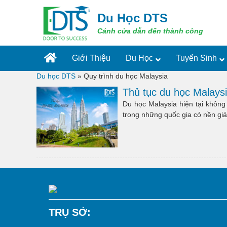
Skip
to
Du Học DTS
content
Cánh cửa dẫn đến thành công
Giới Thiệu
Du Học
Tuyển Sinh
Du học DTS
»
Quy trình du học Malaysia
Thủ tục du học Malays
Du học Malaysia hiện tại không
trong những quốc gia có nền gi
TRỤ SỞ: