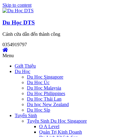
Skip to content
Du Học DTS
Cánh cửa dẫn đến thành công
0354919797
Menu
Giới Thiệu
Du Học
Du Học Singapore
Du Học Úc
Du Học Malaysia
Du Học Philippines
Du Học Thái Lan
Du học New Zealand
Du Học Síp
Tuyển Sinh
Tuyển Sinh Du Học Singapore
O A Level
Quản Trị Kinh Doanh