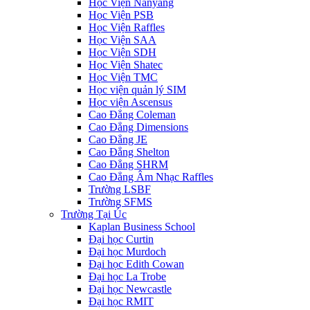
Học Viện Nanyang
Học Viện PSB
Học Viện Raffles
Học Viện SAA
Học Viện SDH
Học Viện Shatec
Học Viện TMC
Học viện quản lý SIM
Học viện Ascensus
Cao Đẳng Coleman
Cao Đẳng Dimensions
Cao Đẳng JE
Cao Đẳng Shelton
Cao Đẳng SHRM
Cao Đẳng Âm Nhạc Raffles
Trường LSBF
Trường SFMS
Trường Tại Úc
Kaplan Business School
Đại học Curtin
Đại học Murdoch
Đại học Edith Cowan
Đại học La Trobe
Đại học Newcastle
Đại học RMIT