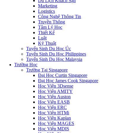
Du Lịch Khách Sạn
Marketing
Logistics
Công Nghệ Thông Tin
Truyền Thông
Tâm Lý Học
Thiết Kế
Luật
Kỹ Thuật
Tuyển Sinh Du Học Úc
Tuyển Sinh Du Học Philippines
Tuyển Sinh Du Học Malaysia
Trường Học
Trường Tại Singapore
Đại Học Curtin Singapore
Đại Học James Cook Singapore
Học Viện 3Dsense
Học Viện AMITY
Học Viện Auston
Học Viện EASB
Học Viện ERC
Học Viện HTMi
Học Viện Kaplan
Học Viện MAGES
Học Viện MDIS