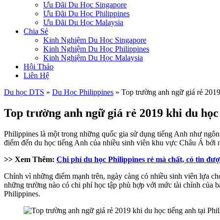
Ưu Đãi Du Học Singapore
Ưu Đãi Du Học Philippines
Ưu Đãi Du Học Malaysia
Chia Sẻ
Kinh Nghiệm Du Học Singapore
Kinh Nghiệm Du Học Philippines
Kinh Nghiệm Du Học Malaysia
Hội Thảo
Liên Hệ
Du học DTS
»
Du Học Philippines
»
Top trường anh ngữ giá rẻ 2019 
Top trường anh ngữ giá rẻ 2019 khi du học 
Philippines là một trong những quốc gia sử dụng tiếng Anh như ngôn n
điểm đến du học tiếng Anh của nhiều sinh viên khu vực Châu Á bởi nh
>> Xem Thêm:
Chi phí du học Philippines rẻ mà chất, có tin đư
Chính vì những điểm mạnh trên, ngày càng có nhiều sinh viên lựa ch
những trường nào có chi phí học tập phù hợp với mức tài chính của b
Philippines.