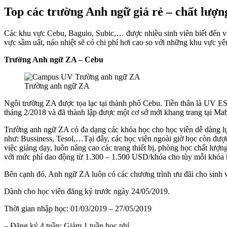
Top các trường Anh ngữ giá rẻ – chất lượng
Các khu vực Cebu, Baguio, Subic,… được nhiều sinh viên biết đến và l
vực sầm uất, náo nhiệt sẽ có chi phí hơi cao so với những khu vực yên
Trường Anh ngữ ZA – Cebu
Trường anh ngữ ZA
Ngôi trường ZA được tọa lạc tại thành phố Cebu. Tiền thân là UV ES
tháng 2/2018 và đã thành lập được một cơ sở mới khang trang tại Ma
Trường anh ngữ ZA có đa dạng các khóa học cho học viên dễ dàng l
như: Bussiness, Tesol,…Tại đây, các học viên ngoài giờ học còn được
việc giảng dạy, luôn nâng cao các trang thiết bị, phòng học chất lượ
với mức phí dao động từ 1.300 – 1.500 USD/khóa cho tùy mỗi khóa 
Bên cạnh đó, Anh ngữ ZA luôn có các chương trình ưu đãi cho sinh 
Dành cho học viên đăng ký trước ngày 24/05/2019.
Thời gian nhập học: 01/03/2019 – 27/05/2019
– Đăng ký 4 tuần: Giảm 1 tuần học phí