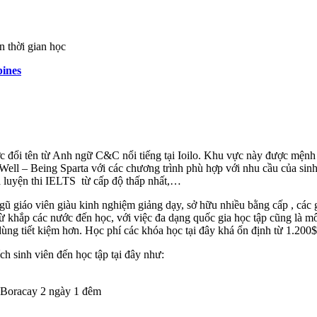
n thời gian học
ines
đổi tên từ Anh ngữ C&C nổi tiếng tại Ioilo. Khu vực này được mệnh da
Well – Being Sparta với các chương trình phù hợp với nhu cầu của sinh 
a luyện thi IELTS từ cấp độ thấp nhất,…
 ngũ giáo viên giàu kinh nghiệm giảng dạy, sở hữu nhiều bằng cấp , các 
 từ khắp các nước đến học, với việc đa dạng quốc gia học tập cũng là môi
 dùng tiết kiệm hơn. Học phí các khóa học tại đây khá ổn định từ 1.20
 sinh viên đến học tập tại đây như:
ại Boracay 2 ngày 1 đêm