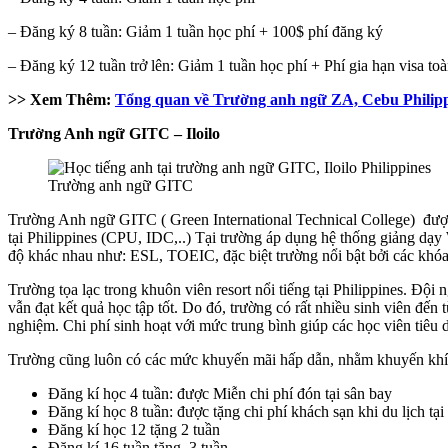
– Đăng ký 8 tuần: Giảm 1 tuần học phí + 100$ phí đăng ký
– Đăng ký 12 tuần trở lên: Giảm 1 tuần học phí + Phí gia hạn visa toà
>> Xem Thêm:
Tổng quan về Trường anh ngữ ZA, Cebu Philipp
Trường Anh ngữ GITC – Iloilo
Trường anh ngữ GITC
Trường Anh ngữ GITC ( Green International Technical College) được 
tại Philippines (CPU, IDC,..) Tại trường áp dụng hệ thống giảng dạy 
độ khác nhau như: ESL, TOEIC, đặc biệt trường nổi bật bởi các khó
Trường tọa lạc trong khuôn viên resort nổi tiếng tại Philippines. Đội
vẫn đạt kết quả học tập tốt. Do đó, trường có rất nhiều sinh viên đến
nghiệm. Chi phí sinh hoạt với mức trung bình giúp các học viên tiêu
Trường cũng luôn có các mức khuyến mãi hấp dẫn, nhằm khuyến khích
Đăng kí học 4 tuần: được Miễn chi phí đón tại sân bay
Đăng kí học 8 tuần: được tặng chi phí khách sạn khi du lịch t
Đăng kí học 12 tặng 2 tuần
Đăng kí 16 tuần tặng 3 tuần