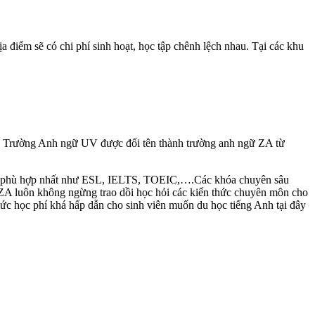
a điểm sẽ có chi phí sinh hoạt, học tập chênh lệch nhau. Tại các khu
ời. Trường Anh ngữ UV được đổi tên thành trường anh ngữ ZA từ
học phù hợp nhất như ESL, IELTS, TOEIC,….Các khóa chuyên sâu
). ZA luôn không ngừng trao dồi học hỏi các kiến thức chuyên môn cho
 mức học phí khá hấp dẫn cho sinh viên muốn du học tiếng Anh tại đây