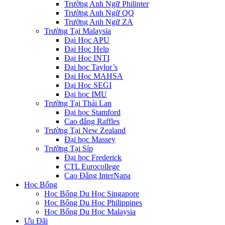
Trường Anh Ngữ Philinter
Trường Anh Ngữ QQ
Trường Anh Ngữ ZA
Trường Tại Malaysia
Đại Học APU
Đại Học Help
Đại Học INTI
Đại học Taylor’s
Đại Học MAHSA
Đại Học SEGI
Đại học IMU
Trường Tại Thái Lan
Đại học Stamford
Cao đẳng Raffles
Trường Tại New Zealand
Đại học Massey
Trường Tại Síp
Đại học Frederick
CTL Eurocollege
Cao Đẳng InterNapa
Học Bổng
Học Bổng Du Học Singapore
Học Bổng Du Học Philippines
Học Bổng Du Học Malaysia
Ưu Đãi