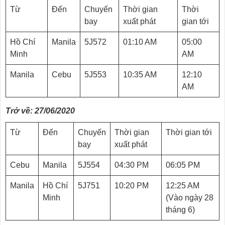
Từ
Đến
Chuyến
Thời gian
Thời
bay
xuất phát
gian tới
Hồ Chí
Manila
5J572
01:10 AM
05:00
Minh
AM
Manila
Cebu
5J553
10:35 AM
12:10
AM
Trở về: 27/06/2020
Từ
Đến
Chuyến
Thời gian
Thời gian tới
bay
xuất phát
Cebu
Manila
5J554
04:30 PM
06:05 PM
Manila
Hồ Chí
5J751
10:20 PM
12:25 AM
Minh
(Vào ngày 28
tháng 6)