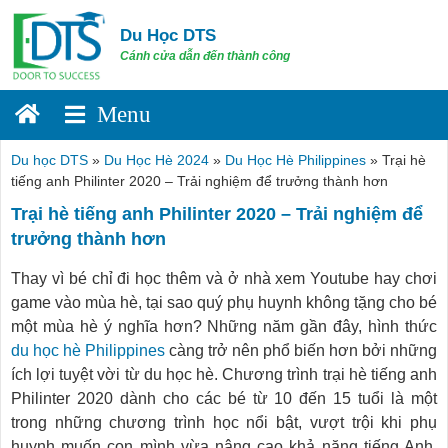
Skip
to
Du Học DTS
content
Cánh cửa dẫn đến thành công
Du học DTS
»
Du Học Hè 2024
»
Du Học Hè Philippines
»
Trại hè
tiếng anh Philinter 2020 – Trải nghiệm để trưởng thành hơn
Trại hè tiếng anh Philinter 2020 – Trải nghiệm để
trưởng thành hơn
Thay vì bé chỉ đi học thêm và ở nhà xem Youtube hay chơi
game vào mùa hè, tại sao quý phụ huynh không tặng cho bé
một mùa hè ý nghĩa hơn? Những năm gần đây, hình thức
du học hè Philippines
càng trở nên phổ biến hơn bởi những
ích lợi tuyệt vời từ du học hè. Chương trình trại hè tiếng anh
Philinter 2020 dành cho các bé từ 10 đến 15 tuổi là một
trong những chương trình học nổi bật, vượt trội khi phụ
huynh muốn con mình vừa nâng cao khả năng tiếng Anh,