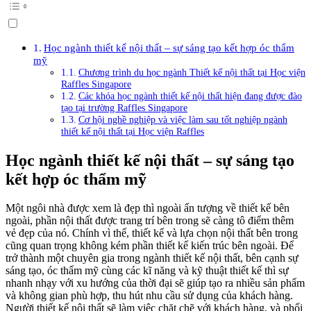
Học ngành thiết kế nội thất – sự sáng tạo kết hợp óc thẩm
mỹ
Chương trình du học ngành Thiết kế nội thất tại Học viện
Raffles Singapore
Các khóa học ngành thiết kế nội thất hiện đang được đào
tạo tại trường Raffles Singapore
Cơ hội nghề nghiệp và việc làm sau tốt nghiệp ngành
thiết kế nội thất tại Học viện Raffles
Học ngành thiết kế nội thất – sự sáng tạo
kết hợp óc thẩm mỹ
Một ngôi nhà được xem là đẹp thì ngoài ấn tượng về thiết kế bên
ngoài, phần nội thất được trang trí bên trong sẽ càng tô điểm thêm
vẻ đẹp của nó. Chính vì thế, thiết kế và lựa chọn nội thất bên trong
cũng quan trọng không kém phần thiết kế kiến trúc bên ngoài. Để
trở thành một chuyên gia trong ngành thiết kế nội thất, bên cạnh sự
sáng tạo, óc thẩm mỹ cùng các kĩ năng và kỹ thuật thiết kế thì sự
nhanh nhạy với xu hướng của thời đại sẽ giúp tạo ra nhiều sản phẩm
và không gian phù hợp, thu hút nhu cầu sử dụng của khách hàng.
Người thiết kế nội thất sẽ làm việc chặt chẽ với khách hàng, và phối