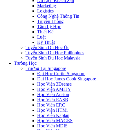
Du Lịch Khách Sạn
Marketing
Logistics
Công Nghệ Thông Tin
Truyền Thông
Tâm Lý Học
Thiết Kế
Luật
Kỹ Thuật
Tuyển Sinh Du Học Úc
Tuyển Sinh Du Học Philippines
Tuyển Sinh Du Học Malaysia
Trường Học
Trường Tại Singapore
Đại Học Curtin Singapore
Đại Học James Cook Singapore
Học Viện 3Dsense
Học Viện AMITY
Học Viện Auston
Học Viện EASB
Học Viện ERC
Học Viện HTMi
Học Viện Kaplan
Học Viện MAGES
Học Viện MDIS