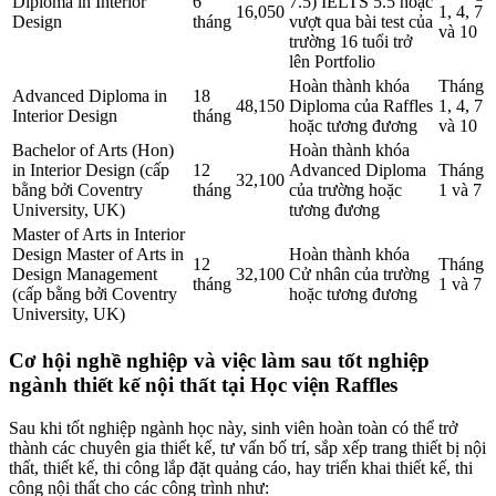
Diploma in Interior
6
7.5) IELTS 5.5 hoặc
16,050
1, 4, 7
Design
tháng
vượt qua bài test của
và 10
trường 16 tuổi trở
lên Portfolio
Hoàn thành khóa
Tháng
Advanced Diploma in
18
48,150
Diploma của Raffles
1, 4, 7
Interior Design
tháng
hoặc tương đương
và 10
Bachelor of Arts (Hon)
Hoàn thành khóa
in Interior Design (cấp
12
Advanced Diploma
Tháng
32,100
bằng bởi Coventry
tháng
của trường hoặc
1 và 7
University, UK)
tương đương
Master of Arts in Interior
Design Master of Arts in
Hoàn thành khóa
12
Tháng
Design Management
32,100
Cử nhân của trường
tháng
1 và 7
(cấp bằng bởi Coventry
hoặc tương đương
University, UK)
Cơ hội nghề nghiệp và việc làm sau tốt nghiệp
ngành thiết kế nội thất tại Học viện Raffles
Sau khi tốt nghiệp ngành học này, sinh viên hoàn toàn có thể trở
thành các chuyên gia thiết kế, tư vấn bố trí, sắp xếp trang thiết bị nội
thất, thiết kế, thi công lắp đặt quảng cáo, hay triển khai thiết kế, thi
công nội thất cho các công trình như: