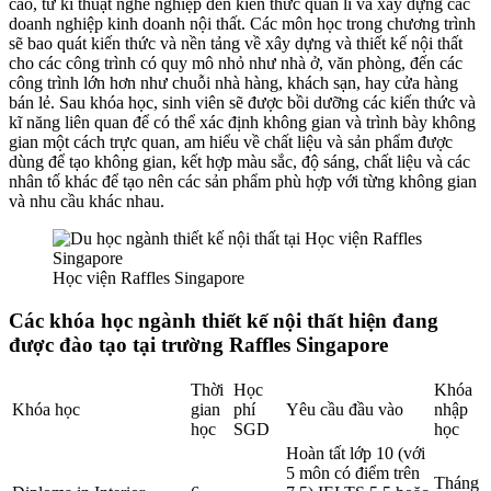
cao, từ kĩ thuật nghề nghiệp đến kiến thức quản lí và xây dựng các
doanh nghiệp kinh doanh nội thất. Các môn học trong chương trình
sẽ bao quát kiến thức và nền tảng về xây dựng và thiết kế nội thất
cho các công trình có quy mô nhỏ như nhà ở, văn phòng, đến các
công trình lớn hơn như chuỗi nhà hàng, khách sạn, hay cửa hàng
bán lẻ. Sau khóa học, sinh viên sẽ được bồi dưỡng các kiến thức và
kĩ năng liên quan để có thể xác định không gian và trình bày không
gian một cách trực quan, am hiểu về chất liệu và sản phẩm được
dùng để tạo không gian, kết hợp màu sắc, độ sáng, chất liệu và các
nhân tố khác để tạo nên các sản phẩm phù hợp với từng không gian
và nhu cầu khác nhau.
Học viện Raffles Singapore
Các khóa học ngành thiết kế nội thất hiện đang
được đào tạo tại trường Raffles Singapore
Thời
Học
Khóa
Khóa học
gian
phí
Yêu cầu đầu vào
nhập
học
SGD
học
Hoàn tất lớp 10 (với
5 môn có điểm trên
Tháng