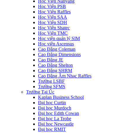
Học Viện Nanyang
Học Viện PSB
Học Viện Raffles
Học Viện SAA
Học Viện SDH
Học Viện Shatec
Học Viện TMC
Học viện quản lý SIM
Học viện Ascensus
Cao Đẳng Coleman
Cao Đẳng Dimensions
Cao Đẳng JE
Cao Đẳng Shelton
Cao Đẳng SHRM
Cao Đẳng Âm Nhạc Raffles
Trường LSBF
Trường SFMS
Trường Tại Úc
Kaplan Business School
Đại học Curtin
Đại học Murdoch
Đại học Edith Cowan
Đại học La Trobe
Đại học Newcastle
Đại học RMIT