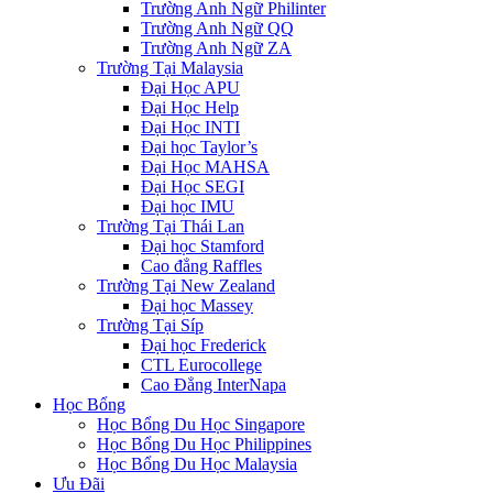
Trường Anh Ngữ Philinter
Trường Anh Ngữ QQ
Trường Anh Ngữ ZA
Trường Tại Malaysia
Đại Học APU
Đại Học Help
Đại Học INTI
Đại học Taylor’s
Đại Học MAHSA
Đại Học SEGI
Đại học IMU
Trường Tại Thái Lan
Đại học Stamford
Cao đẳng Raffles
Trường Tại New Zealand
Đại học Massey
Trường Tại Síp
Đại học Frederick
CTL Eurocollege
Cao Đẳng InterNapa
Học Bổng
Học Bổng Du Học Singapore
Học Bổng Du Học Philippines
Học Bổng Du Học Malaysia
Ưu Đãi