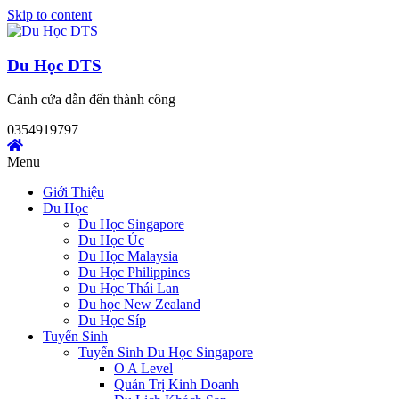
Skip to content
Du Học DTS
Cánh cửa dẫn đến thành công
0354919797
Menu
Giới Thiệu
Du Học
Du Học Singapore
Du Học Úc
Du Học Malaysia
Du Học Philippines
Du Học Thái Lan
Du học New Zealand
Du Học Síp
Tuyển Sinh
Tuyển Sinh Du Học Singapore
O A Level
Quản Trị Kinh Doanh