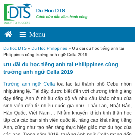
Skip
to
Du Học DTS
content
Cánh cửa dẫn đến thành công
Du học DTS
»
Du Học Philippines
»
Ưu đãi du học tiếng anh tại
Philippines cùng trường anh ngữ Cella 2019
Ưu đãi du học tiếng anh tại Philippines cùng
trường anh ngữ Cella 2019
Trường anh ngữ Cella
tọa lạc tại thành phố Cebu nhộn
nhịp,tráng lệ. Tại đây, được biết đến với chương trình giảng
dạy tiếng Anh ở nhiều cấp độ và nhu cầu khác nhau của
sinh viên đến từ nhiều quốc gia như: Thái Lan, Nhật Bản,
Hàn Quốc, Việt Nam,… Nhằm khuyến khích tinh thần học
tập của các bạn sinh viên quốc tế, nâng cao khả năng tiếng
Anh, cũng như tạo nền tảng thực hiện giấc mơ du học của
các bạn. Trong năm 2019, trường Anh ngữ Cella mang đến